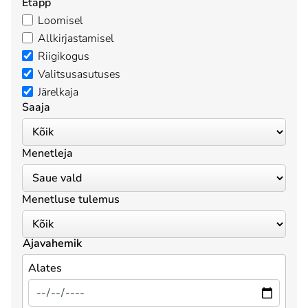
Etapp
Loomisel
Allkirjastamisel
Riigikogus
Valitsusasutuses
Järelkaja
Saaja
Menetleja
Menetluse tulemus
Ajavahemik
Alates