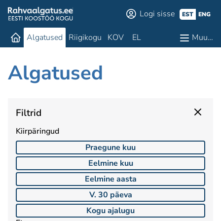
Logi sisse
EST
ENG
Algatused
Riigikogu
KOV
EL
Muu…
Algatused
Filtrid
Kiirpäringud
Praegune kuu
Eelmine kuu
Eelmine aasta
V. 30 päeva
Kogu ajalugu