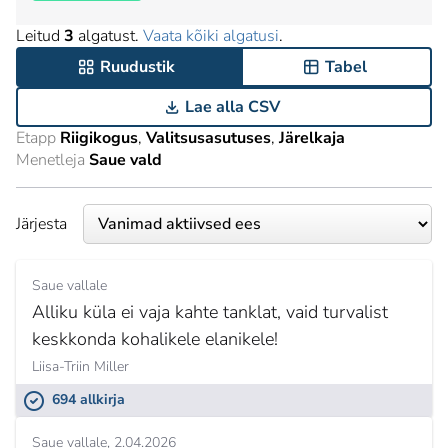
Leitud
3
algatust.
Vaata kõiki algatusi
.
Ruudustik
Tabel
Lae alla CSV
Etapp
Riigikogus
Valitsusasutuses
Järelkaja
Menetleja
Saue vald
Järjesta
Saue vallale
Alliku küla ei vaja kahte tanklat, vaid turvalist
keskkonda kohalikele elanikele!
Liisa-Triin Miller
694 allkirja
Saue vallale
2.04.2026