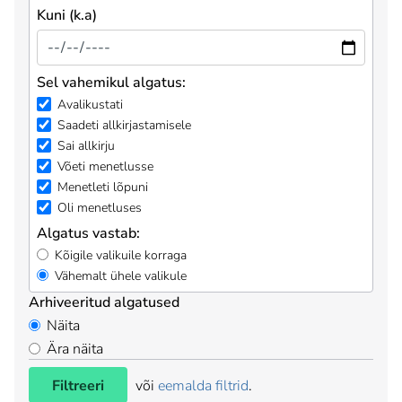
Kuni (k.a)
Sel vahemikul algatus:
Avalikustati
Saadeti allkirjastamisele
Sai allkirju
Võeti menetlusse
Menetleti lõpuni
Oli menetluses
Algatus vastab:
Kõigile valikuile korraga
Vähemalt ühele valikule
Arhiveeritud algatused
Näita
Ära näita
Filtreeri
või
eemalda filtrid
.