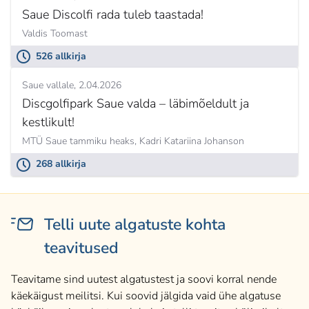
Saue Discolfi rada tuleb taastada!
Valdis Toomast
526 allkirja
Saue vallale
2.04.2026
Discgolfipark Saue valda – läbimõeldult ja
kestlikult!
MTÜ Saue tammiku heaks,
Kadri Katariina Johanson
268 allkirja
Telli uute algatuste kohta
teavitused
Teavitame sind uutest algatustest ja soovi korral nende
käekäigust meilitsi. Kui soovid jälgida vaid ühe algatuse