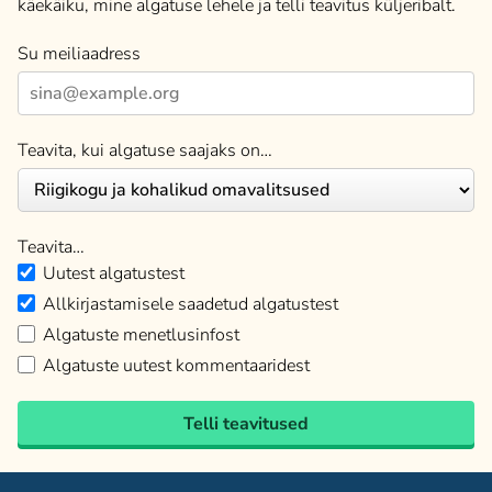
käekäiku, mine algatuse lehele ja telli teavitus küljeribalt.
Su meiliaadress
Teavita, kui algatuse saajaks on…
Teavita…
Uutest algatustest
Allkirjastamisele saadetud algatustest
Algatuste menetlusinfost
Algatuste uutest kommentaaridest
Telli teavitused