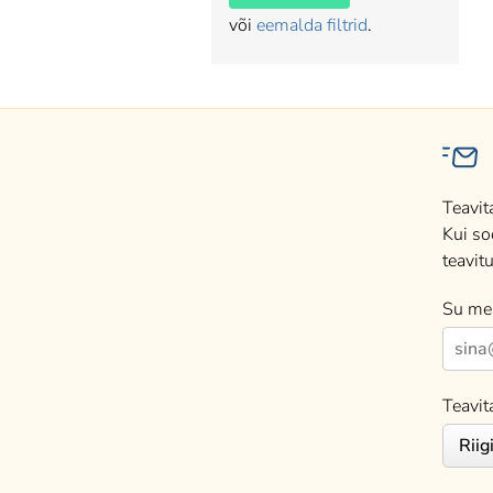
või
eemalda filtrid
.
Teavit
Kui so
teavitu
Su mei
Teavit