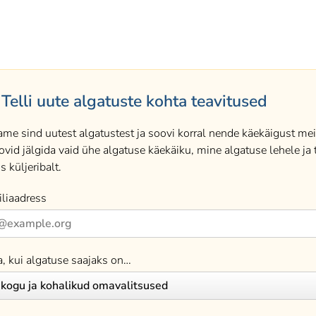
Telli uute algatuste kohta teavitused
ame sind uutest algatustest ja soovi korral nende käekäigust meil
ovid jälgida vaid ühe algatuse käekäiku, mine algatuse lehele ja t
s küljeribalt.
liaadress
a, kui algatuse saajaks on…