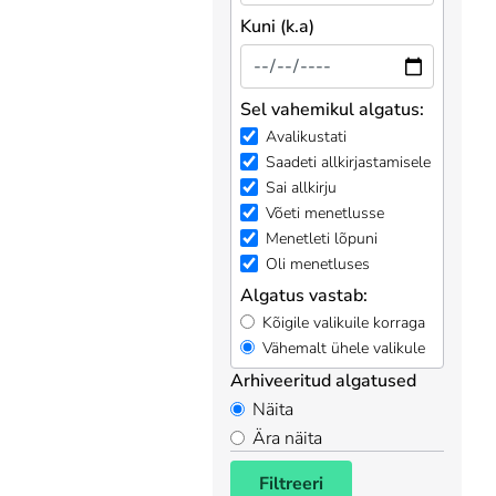
Kuni (k.a)
Sel vahemikul algatus:
Avalikustati
Saadeti allkirjastamisele
Sai allkirju
Võeti menetlusse
Menetleti lõpuni
Oli menetluses
Algatus vastab:
Kõigile valikuile korraga
Vähemalt ühele valikule
Arhiveeritud algatused
Näita
Ära näita
Filtreeri