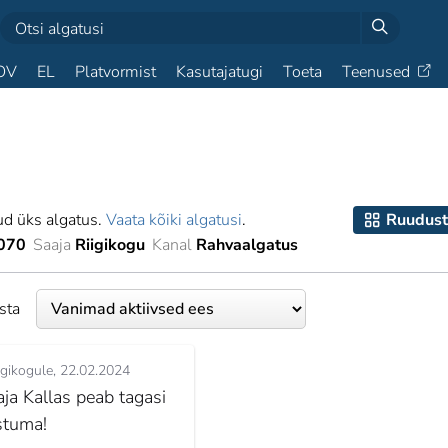
OV
EL
Platvormist
Kasutajatugi
Toeta
Teenused
ud üks algatus.
Vaata kõiki algatusi
.
Ruudust
070
Saaja
Riigikogu
Kanal
Rahvaalgatus
esta
igikogule
22.02.2024
aja Kallas peab tagasi
stuma!