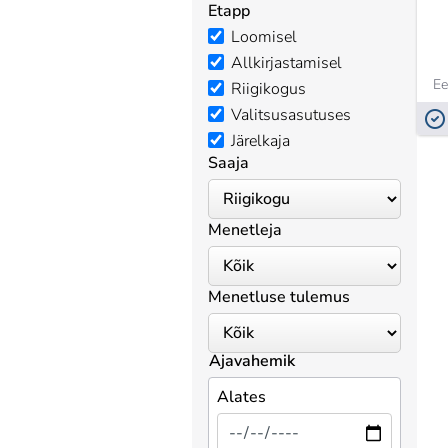
Etapp
Loomisel
Allkirjastamisel
Ee
Riigikogus
Valitsusasutuses
Järelkaja
Saaja
Menetleja
Menetluse tulemus
Ajavahemik
Alates