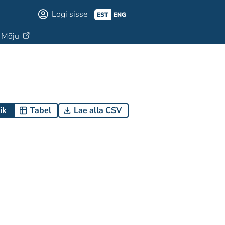
Logi sisse
EST
ENG
Mõju
ik
Tabel
Lae alla CSV