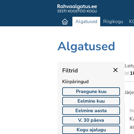
Algatused
Riigikogu
K
Algatused
Leit
Filtrid
Id
1
Kiirpäringud
Praegune kuu
Järj
Eelmine kuu
Eelmine aasta
Ri
K
V. 30 päeva
a
Kogu ajalugu