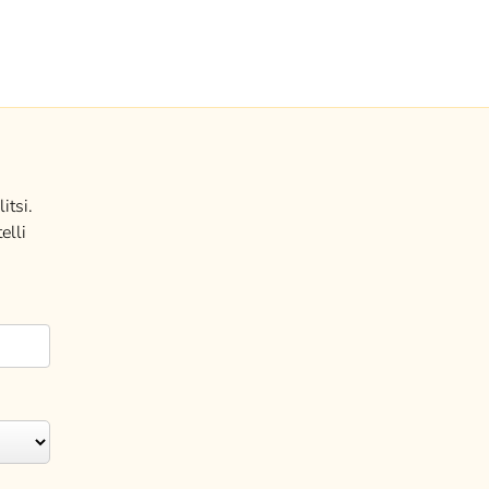
itsi.
elli