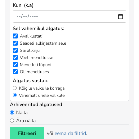
Kuni (k.a)
Sel vahemikul algatus:
Avalikustati
Saadeti allkirjastamisele
Sai allkirju
Võeti menetlusse
Menetleti lõpuni
Oli menetluses
Algatus vastab:
Kõigile valikuile korraga
Vähemalt ühele valikule
Arhiveeritud algatused
Näita
Ära näita
Filtreeri
või
eemalda filtrid
.