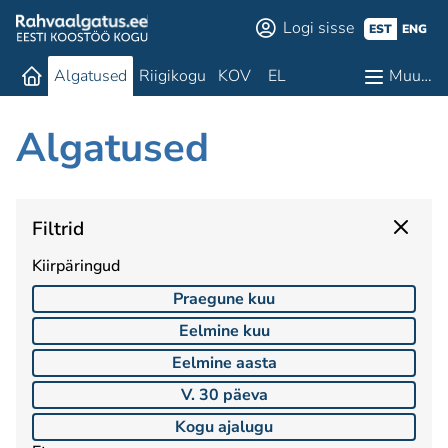
Logi sisse
EST
ENG
Algatused
Riigikogu
KOV
EL
Muu…
Algatused
Filtrid
Kiirpäringud
Praegune kuu
Eelmine kuu
Eelmine aasta
V. 30 päeva
Kogu ajalugu