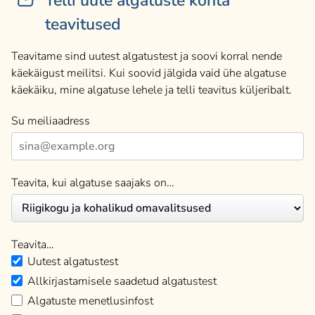
Telli uute algatuste kohta
teavitused
Teavitame sind uutest algatustest ja soovi korral nende
käekäigust meilitsi. Kui soovid jälgida vaid ühe algatuse
käekäiku, mine algatuse lehele ja telli teavitus küljeribalt.
Su meiliaadress
Teavita, kui algatuse saajaks on…
Teavita…
Uutest algatustest
Allkirjastamisele saadetud algatustest
Algatuste menetlusinfost