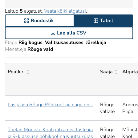
Leitud
5
algatust.
Vaata kõiki algatusi
.
Ruudustik
Tabel
Lae alla CSV
Etapp
Riigikogus
Valitsusasutuses
Järelkaja
Menetleja
Rõuge vald
Pealkiri
Saaja
Algata
Las jääda Rõuge Põhikool nii nagu on...
Rõuge
Andru
vallale
Piigli
Toetan Mõniste Kooli jätkamist lasteaia
Rõuge
Mõnist
ja 9-klassilise põhikoolina Kuutsi külas
vallale
Kool,