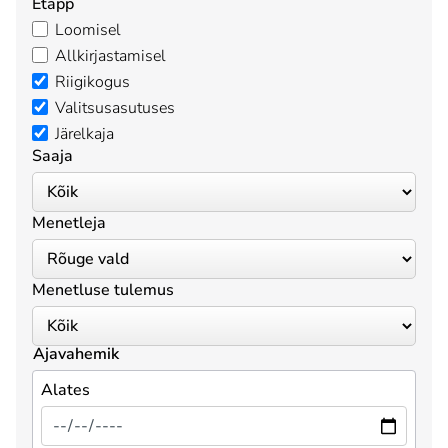
Etapp
Loomisel
Allkirjastamisel
Riigikogus
Valitsusasutuses
Järelkaja
Saaja
Menetleja
Menetluse tulemus
Ajavahemik
Alates