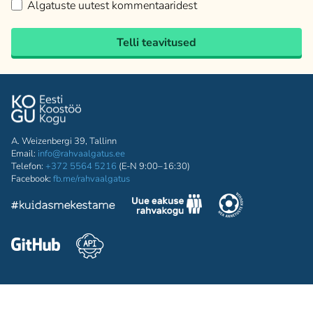
Algatuste uutest kommentaaridest
Telli teavitused
A. Weizenbergi 39, Tallinn
Email:
info@rahvaalgatus.ee
Telefon:
+372 5564 5216
(E-N 9:00–16:30)
Facebook:
fb.me/rahvaalgatus