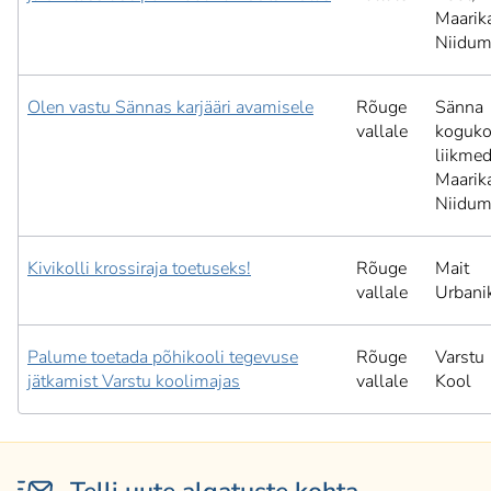
Maarik
Niidum
Olen vastu Sännas karjääri avamisele
Rõuge
Sänna
vallale
koguk
liikmed
Maarik
Niidum
Kivikolli krossiraja toetuseks!
Rõuge
Mait
vallale
Urbani
Palume toetada põhikooli tegevuse
Rõuge
Varstu
jätkamist Varstu koolimajas
vallale
Kool