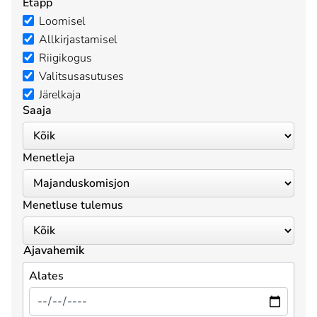
Etapp
Loomisel
Allkirjastamisel
Riigikogus
Valitsusasutuses
Järelkaja
Saaja
Menetleja
Menetluse tulemus
Ajavahemik
Alates