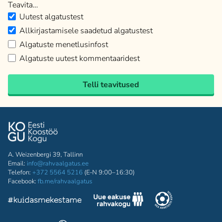
Teavita…
Uutest algatustest
Allkirjastamisele saadetud algatustest
Algatuste menetlusinfost
Algatuste uutest kommentaaridest
Telli teavitused
A. Weizenbergi 39, Tallinn
Email:
info@rahvaalgatus.ee
Telefon:
+372 5564 5216
(E-N 9:00–16:30)
Facebook:
fb.me/rahvaalgatus