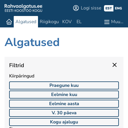
Logi sisse
EST
ENG
Algatused
Riigikogu
KOV
EL
Muu…
Algatused
Filtrid
Kiirpäringud
Praegune kuu
Eelmine kuu
Eelmine aasta
V. 30 päeva
Kogu ajalugu