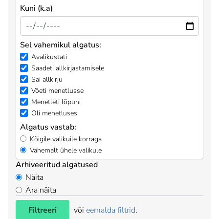
Kuni (k.a)
Sel vahemikul algatus:
Avalikustati
Saadeti allkirjastamisele
Sai allkirju
Võeti menetlusse
Menetleti lõpuni
Oli menetluses
Algatus vastab:
Kõigile valikuile korraga
Vähemalt ühele valikule
Arhiveeritud algatused
Näita
Ära näita
Filtreeri
või
eemalda filtrid
.