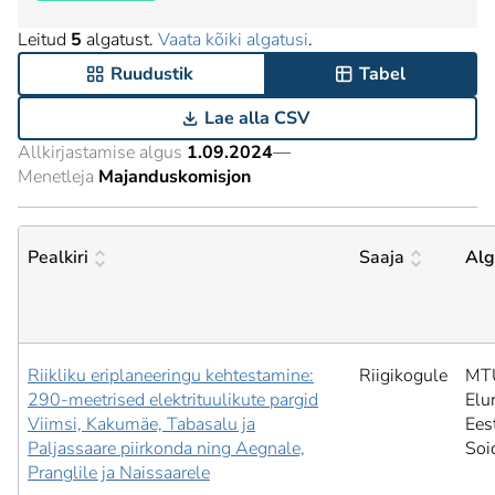
Leitud
5
algatust.
Vaata kõiki algatusi
.
Ruudustik
Tabel
Lae alla CSV
Allkirjastamise algus
1.09.2024
—
Menetleja
Majanduskomisjon
Pealkiri
Saaja
Alg
Riikliku eriplaneeringu kehtestamine:
Riigikogule
MT
290-meetrised elektrituulikute pargid
Elu
Viimsi, Kakumäe, Tabasalu ja
Ees
Paljassaare piirkonda ning Aegnale,
Soi
Pranglile ja Naissaarele