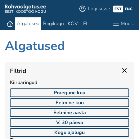
Logi sisse
EST
ENG
Algatused
Riigikogu
KOV
EL
Muu…
Algatused
Filtrid
Kiirpäringud
Praegune kuu
Eelmine kuu
Eelmine aasta
V. 30 päeva
Kogu ajalugu