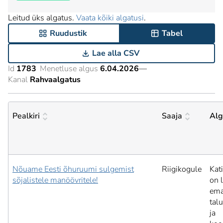
Leitud üks algatus.
Vaata kõiki algatusi
.
Ruudustik
Tabel
Lae alla CSV
Id
1783
Menetluse algus
6.04.2026
—
Kanal
Rahvaalgatus
Pealkiri
Saaja
Alg
Nõuame Eesti õhuruumi sulgemist
Riigikogule
Kat
sõjalistele manöövritele!
on 
ema
tal
ja