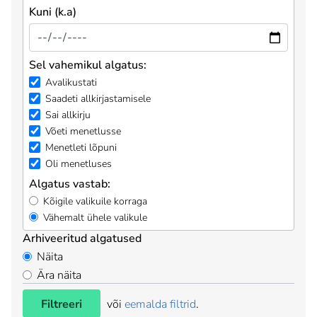
Kuni (k.a)
Sel vahemikul algatus:
Avalikustati
Saadeti allkirjastamisele
Sai allkirju
Võeti menetlusse
Menetleti lõpuni
Oli menetluses
Algatus vastab:
Kõigile valikuile korraga
Vähemalt ühele valikule
Arhiveeritud algatused
Näita
Ära näita
Filtreeri
või
eemalda filtrid
.