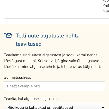
koo
Kat
Mur
Telli uute algatuste kohta
teavitused
Teavitame sind uutest algatustest ja soovi korral nende
käekäigust meilitsi. Kui soovid jälgida vaid ühe algatuse
käekäiku, mine algatuse lehele ja telli teavitus küljeribalt.
Su meiliaadress
Teavita, kui algatuse saajaks on…