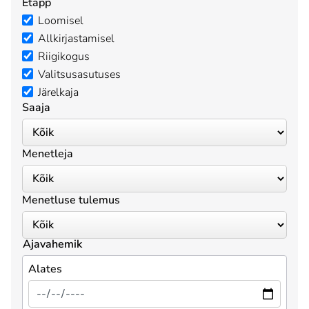
Etapp
Loomisel
Allkirjastamisel
Riigikogus
Valitsusasutuses
Järelkaja
Saaja
Menetleja
Menetluse tulemus
Ajavahemik
Alates