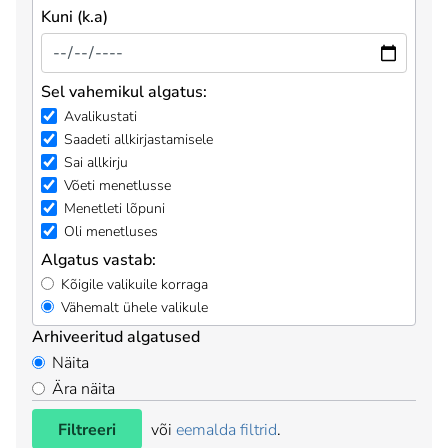
Kuni (k.a)
Sel vahemikul algatus:
Avalikustati
Saadeti allkirjastamisele
Sai allkirju
Võeti menetlusse
Menetleti lõpuni
Oli menetluses
Algatus vastab:
Kõigile valikuile korraga
Vähemalt ühele valikule
Arhiveeritud algatused
Näita
Ära näita
Filtreeri
või
eemalda filtrid
.