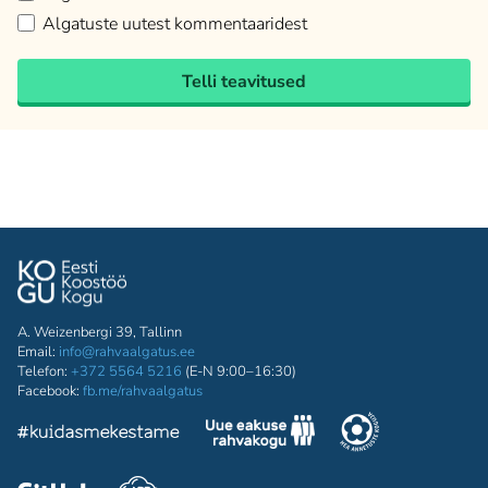
Algatuste uutest kommentaaridest
Telli teavitused
A. Weizenbergi 39, Tallinn
Email:
info@rahvaalgatus.ee
Telefon:
+372 5564 5216
(E-N 9:00–16:30)
Facebook:
fb.me/rahvaalgatus