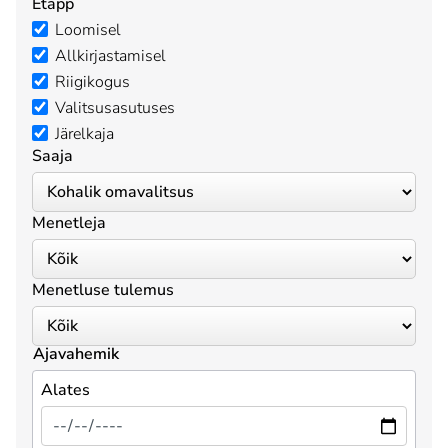
Etapp
Loomisel
Allkirjastamisel
Riigikogus
Valitsusasutuses
Järelkaja
Saaja
Menetleja
Menetluse tulemus
Ajavahemik
Alates