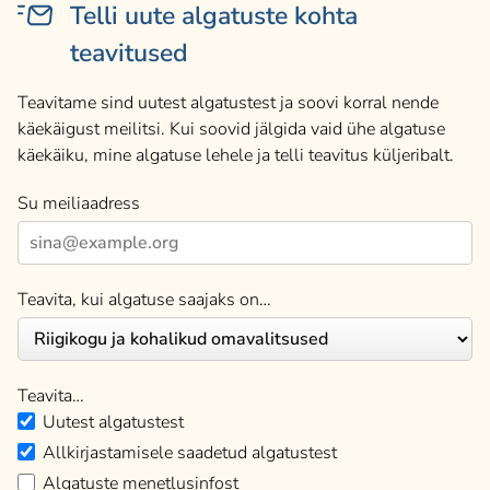
Telli uute algatuste kohta
teavitused
Teavitame sind uutest algatustest ja soovi korral nende
käekäigust meilitsi. Kui soovid jälgida vaid ühe algatuse
käekäiku, mine algatuse lehele ja telli teavitus küljeribalt.
Su meiliaadress
Teavita, kui algatuse saajaks on…
Teavita…
Uutest algatustest
Allkirjastamisele saadetud algatustest
Algatuste menetlusinfost