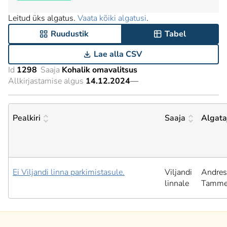
Leitud üks algatus.
Vaata kõiki algatusi
.
Ruudustik
Tabel
Lae alla CSV
Id
1298
Saaja
Kohalik omavalitsus
Allkirjastamise algus
14.12.2024
—
Pealkiri
Saaja
Algata
Ei Viljandi linna parkimistasule.
Viljandi
Andres
linnale
Tamm