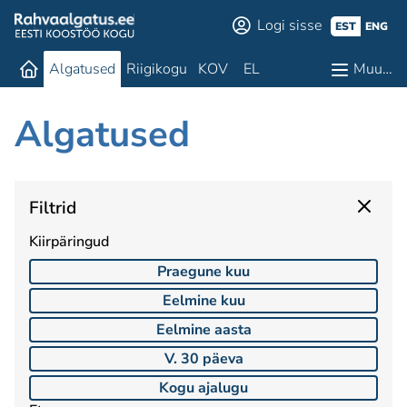
Logi sisse
EST
ENG
Algatused
Riigikogu
KOV
EL
Muu…
Algatused
Filtrid
Kiirpäringud
Praegune kuu
Eelmine kuu
Eelmine aasta
V. 30 päeva
Kogu ajalugu