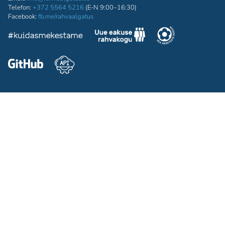
Telefon:
+372 5564 5216
(E-N 9:00–16:30)
Facebook:
fb.me/rahvaalgatus