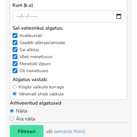
Kuni (k.a)
Sel vahemikul algatus:
Avalikustati
Saadeti allkirjastamisele
Sai allkirju
Võeti menetlusse
Menetleti lõpuni
Oli menetluses
Algatus vastab:
Kõigile valikuile korraga
Vähemalt ühele valikule
Arhiveeritud algatused
Näita
Ära näita
Filtreeri
või
eemalda filtrid
.