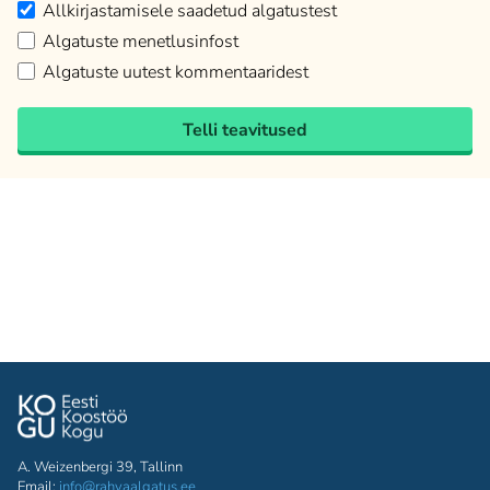
Allkirjastamisele saadetud algatustest
Algatuste menetlusinfost
Algatuste uutest kommentaaridest
Telli teavitused
A. Weizenbergi 39, Tallinn
Email:
info@rahvaalgatus.ee