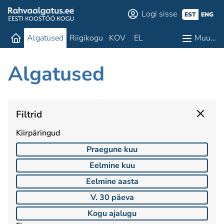
Logi sisse
EST
ENG
Algatused
Riigikogu
KOV
EL
Muu…
Algatused
Filtrid
Kiirpäringud
Praegune kuu
Eelmine kuu
Eelmine aasta
V. 30 päeva
Kogu ajalugu