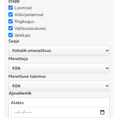
Etapp
Loomisel
Allkirjastamisel
Riigikogus
Valitsusasutuses
Järelkaja
Saaja
Menetleja
Menetluse tulemus
Ajavahemik
Alates