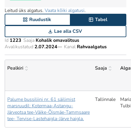
Leitud üks algatus.
Vaata kõiki algatusi
.
Ruudustik
Tabel
Lae alla CSV
Id
1223
Saaja
Kohalik omavalitsus
Avalikustatud
2.07.2024
—
Kanal
Rahvaalgatus
Pealkiri
Saaja
Alga
Palume bussiliini nr. 61 säilimist
Tallinnale
Mari
marsruudil: Kotermaa-Astangu-
Tulb
Järveotsa tee-Väike-Õismäe-Tammsaare
tee- Tervise-Lastehaigla-Järve haigla.