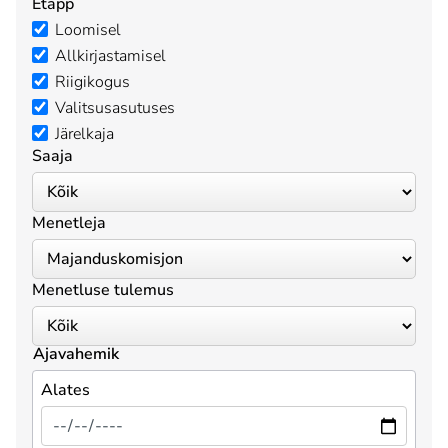
Etapp
Loomisel
Allkirjastamisel
Riigikogus
Valitsusasutuses
Järelkaja
Saaja
Menetleja
Menetluse tulemus
Ajavahemik
Alates