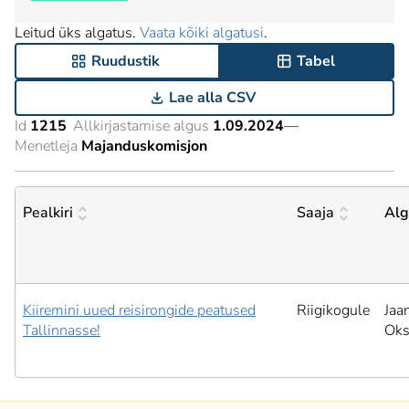
Leitud üks algatus.
Vaata kõiki algatusi
.
Ruudustik
Tabel
Lae alla CSV
Id
1215
Allkirjastamise algus
1.09.2024
—
Menetleja
Majanduskomisjon
Pealkiri
Saaja
Alg
Kiiremini uued reisirongide peatused
Riigikogule
Jaa
Tallinnasse!
Ok