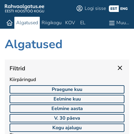
Logi sisse
EST
ENG
Algatused
Riigikogu
KOV
EL
Muu…
Algatused
Filtrid
Kiirpäringud
Praegune kuu
Eelmine kuu
Eelmine aasta
V. 30 päeva
Kogu ajalugu