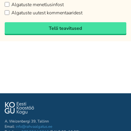
Algatuste menetlusinfost
Algatuste uutest kommentaaridest
Telli teavitused
A. Weizenbergi 39, Tallinn
Email:
info@rahvaalgatus.ee