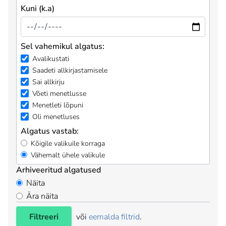
Kuni (k.a)
Sel vahemikul algatus:
Avalikustati
Saadeti allkirjastamisele
Sai allkirju
Võeti menetlusse
Menetleti lõpuni
Oli menetluses
Algatus vastab:
Kõigile valikuile korraga
Vähemalt ühele valikule
Arhiveeritud algatused
Näita
Ära näita
Filtreeri
või
eemalda filtrid
.