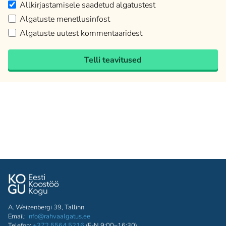
Allkirjastamisele saadetud algatustest
Algatuste menetlusinfost
Algatuste uutest kommentaaridest
Telli teavitused
A. Weizenbergi 39, Tallinn
Email:
info@rahvaalgatus.ee
Telefon:
+372 5564 5216
(E-N 9:00–16:30)