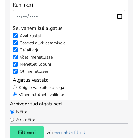
Kuni (k.a)
Sel vahemikul algatus:
Avalikustati
Saadeti allkirjastamisele
Sai allkirju
Võeti menetlusse
Menetleti lõpuni
Oli menetluses
Algatus vastab:
Kõigile valikuile korraga
Vähemalt ühele valikule
Arhiveeritud algatused
Näita
Ära näita
Filtreeri
või
eemalda filtrid
.