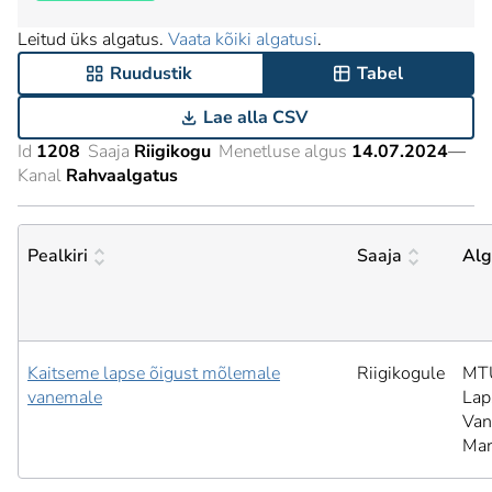
Leitud üks algatus.
Vaata kõiki algatusi
.
Ruudustik
Tabel
Lae alla CSV
Id
1208
Saaja
Riigikogu
Menetluse algus
14.07.2024
—
Kanal
Rahvaalgatus
Pealkiri
Saaja
Alg
Kaitseme lapse õigust mõlemale
Riigikogule
MT
vanemale
Lap
Van
Mar