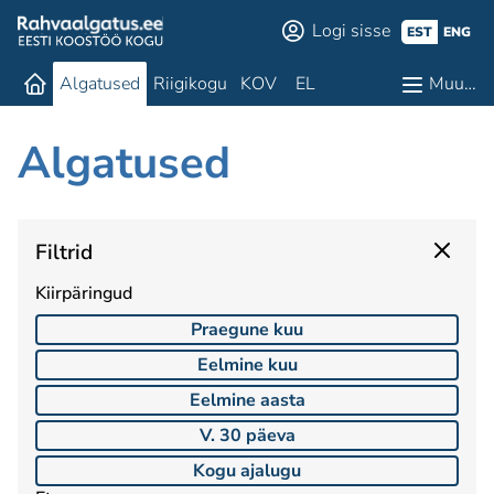
Logi sisse
EST
ENG
Algatused
Riigikogu
KOV
EL
Muu…
Algatused
Filtrid
Kiirpäringud
Praegune kuu
Eelmine kuu
Eelmine aasta
V. 30 päeva
Kogu ajalugu