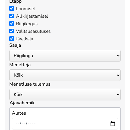
Etapp
Loomisel
Allkirjastamisel
Riigikogus
Valitsusasutuses
Järelkaja
Saaja
Menetleja
Menetluse tulemus
Ajavahemik
Alates