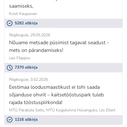
saamiseks,
Kristi Kauponen
5282 allkirja
Riigikogule
29.05.2026
Nõuame metsade püsimist tagavat seadust -
mets on pärandamiseks!
Leo Filippov
7370 allkirja
Riigikogule
3.02.2026
Eestimaa loodusmaastikust ei tohi saada
sõjanduse ohvrit – kaitsetööstuspark tuleb
rajada tööstuspiirkonda!
MTÜ Päraküla Selts, MTÜ Kogukonna Hüvanguks,
Liis Ellert
1216 allkirja