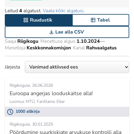
Leitud
4
algatust.
Vaata kõiki algatusi
.
Ruudustik
Tabel
Lae alla CSV
Saaja
Riigikogu
Menetluse algus
1.10.2024
—
Menetleja
Keskkonnakomisjon
Kanal
Rahvaalgatus
Järjesta
Riigikogule
26.06.2026
Euroopa angerjas looduskaitse alla!
Loomus MTÜ,
Farištamo Eller
1000 allkirja
Riigikogule
30.01.2025
Pöördumine suurkiskjate arvukuse kontrolli alla