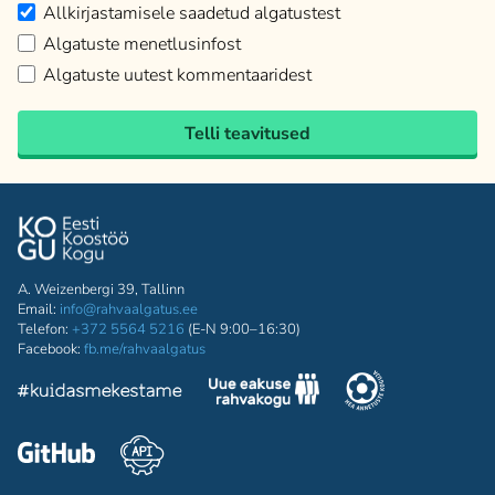
Allkirjastamisele saadetud algatustest
Algatuste menetlusinfost
Algatuste uutest kommentaaridest
Telli teavitused
A. Weizenbergi 39, Tallinn
Email:
info@rahvaalgatus.ee
Telefon:
+372 5564 5216
(E-N 9:00–16:30)
Facebook:
fb.me/rahvaalgatus