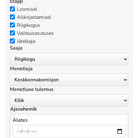
Etapp
Loomisel
Allkirjastamisel
Riigikogus
Valitsusasutuses
Järelkaja
Saaja
Menetleja
Menetluse tulemus
Ajavahemik
Alates