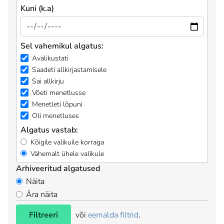
Kuni (k.a)
Sel vahemikul algatus:
Avalikustati
Saadeti allkirjastamisele
Sai allkirju
Võeti menetlusse
Menetleti lõpuni
Oli menetluses
Algatus vastab:
Kõigile valikuile korraga
Vähemalt ühele valikule
Arhiveeritud algatused
Näita
Ära näita
Filtreeri
või
eemalda filtrid
.