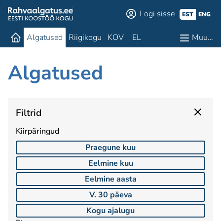
Logi sisse
EST
ENG
Algatused
Riigikogu
KOV
EL
Muu…
Algatused
Filtrid
Kiirpäringud
Praegune kuu
Eelmine kuu
Eelmine aasta
V. 30 päeva
Kogu ajalugu