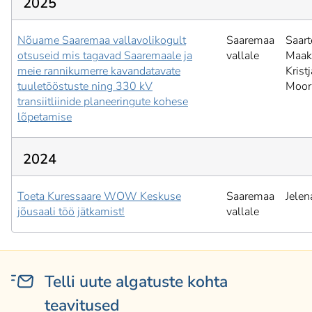
2025
Nõuame Saaremaa vallavolikogult
Saaremaa
Saart
otsuseid mis tagavad Saaremaale ja
vallale
Maak
meie rannikumerre kavandatavate
Krist
tuuletööstuste ning 330 kV
Moor
transiitliinide planeeringute kohese
lõpetamise
2024
Toeta Kuressaare WOW Keskuse
Saaremaa
Jelen
jõusaali töö jätkamist!
vallale
Telli uute algatuste kohta
teavitused