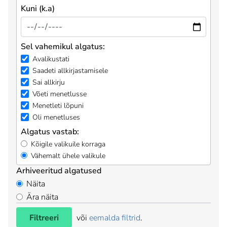
Kuni (k.a)
Sel vahemikul algatus:
Avalikustati
Saadeti allkirjastamisele
Sai allkirju
Võeti menetlusse
Menetleti lõpuni
Oli menetluses
Algatus vastab:
Kõigile valikuile korraga
Vähemalt ühele valikule
Arhiveeritud algatused
Näita
Ära näita
Filtreeri
või
eemalda filtrid
.