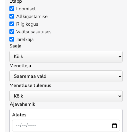
Etapp
Loomisel
Allkirjastamisel
Riigikogus
Valitsusasutuses
Järelkaja
Saaja
Menetleja
Menetluse tulemus
Ajavahemik
Alates