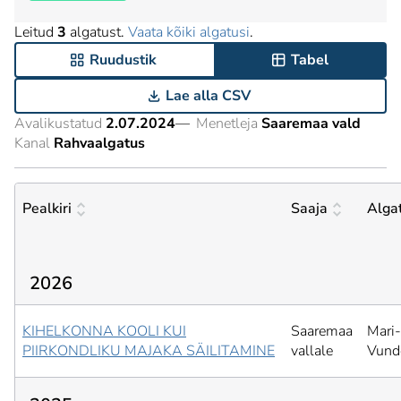
Leitud
3
algatust.
Vaata kõiki algatusi
.
Ruudustik
Tabel
Lae alla CSV
Avalikustatud
2.07.2024
—
Menetleja
Saaremaa vald
Kanal
Rahvaalgatus
Pealkiri
Saaja
Alga
2026
KIHELKONNA KOOLI KUI
Saaremaa
Mari-
PIIRKONDLIKU MAJAKA SÄILITAMINE
vallale
Vund