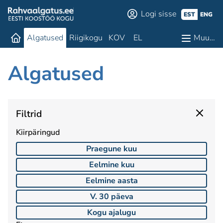
Logi sisse
EST
ENG
Algatused
Riigikogu
KOV
EL
Muu…
Algatused
Filtrid
Kiirpäringud
Praegune kuu
Eelmine kuu
Eelmine aasta
V. 30 päeva
Kogu ajalugu