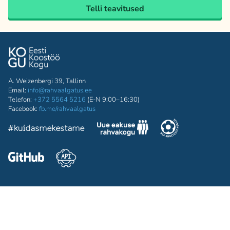
Telli teavitused
A. Weizenbergi 39, Tallinn
Email:
info@rahvaalgatus.ee
Telefon:
+372 5564 5216
(E-N 9:00–16:30)
Facebook:
fb.me/rahvaalgatus