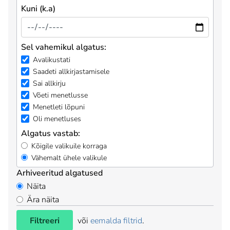
Kuni (k.a)
Sel vahemikul algatus:
Avalikustati
Saadeti allkirjastamisele
Sai allkirju
Võeti menetlusse
Menetleti lõpuni
Oli menetluses
Algatus vastab:
Kõigile valikuile korraga
Vähemalt ühele valikule
Arhiveeritud algatused
Näita
Ära näita
Filtreeri
või
eemalda filtrid
.