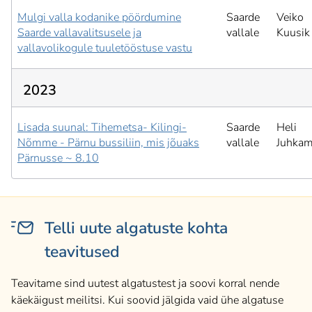
Mulgi valla kodanike pöördumine
Saarde
Veiko
Saarde vallavalitsusele ja
vallale
Kuusik
vallavolikogule tuuletööstuse vastu
2023
Lisada suunal: Tihemetsa- Kilingi-
Saarde
Heli
Nõmme - Pärnu bussiliin, mis jõuaks
vallale
Juhka
Pärnusse ~ 8.10
Telli uute algatuste kohta
teavitused
Teavitame sind uutest algatustest ja soovi korral nende
käekäigust meilitsi. Kui soovid jälgida vaid ühe algatuse