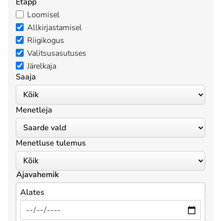
Etapp
Loomisel
Allkirjastamisel
Riigikogus
Valitsusasutuses
Järelkaja
Saaja
Menetleja
Menetluse tulemus
Ajavahemik
Alates