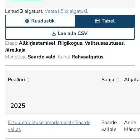
Leitud
3
algatust.
Vaata kõiki algatusi
.
Ruudustik
Tabel
Lae alla CSV
Etapp
Allkirjastamisel
Riigikogus
Valitsusasutuses
Järelkaja
Menetleja
Saarde vald
Kanal
Rahvaalgatus
Pealkiri
Saaja
Algata
2025
Ei tuuletööstuse arendamisele Saarde
Saarde
Anne
vallas
vallale
Mändm