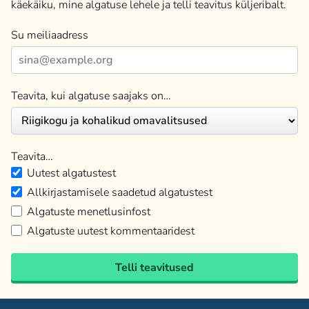
käekäiku, mine algatuse lehele ja telli teavitus küljeribalt.
Su meiliaadress
Teavita, kui algatuse saajaks on…
Teavita…
Uutest algatustest
Allkirjastamisele saadetud algatustest
Algatuste menetlusinfost
Algatuste uutest kommentaaridest
Telli teavitused