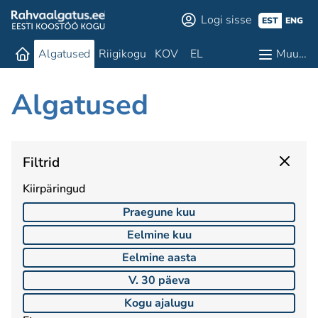
Logi sisse
EST
ENG
Algatused
Riigikogu
KOV
EL
Muu…
Algatused
Filtrid
Kiirpäringud
Praegune kuu
Eelmine kuu
Eelmine aasta
V. 30 päeva
Kogu ajalugu