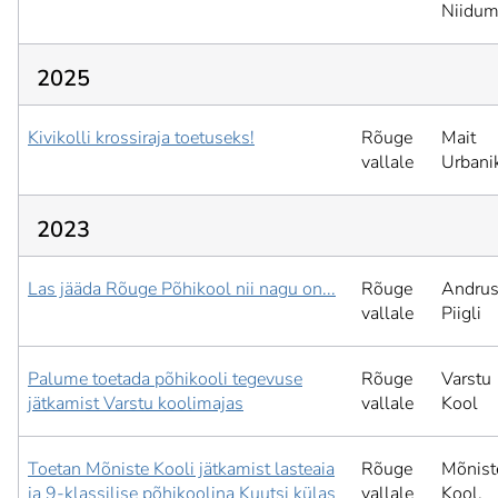
Niidum
2025
Kivikolli krossiraja toetuseks!
Rõuge
Mait
vallale
Urbani
2023
Las jääda Rõuge Põhikool nii nagu on...
Rõuge
Andru
vallale
Piigli
Palume toetada põhikooli tegevuse
Rõuge
Varstu
jätkamist Varstu koolimajas
vallale
Kool
Toetan Mõniste Kooli jätkamist lasteaia
Rõuge
Mõnist
ja 9-klassilise põhikoolina Kuutsi külas
vallale
Kool,