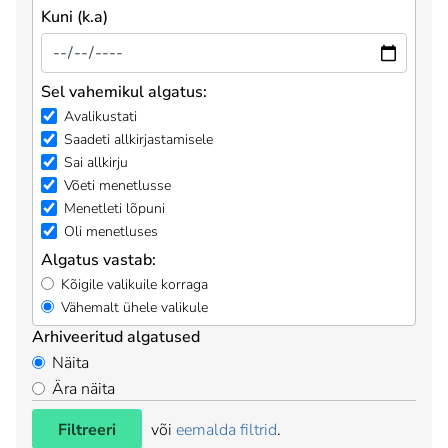
Kuni (k.a)
Sel vahemikul algatus:
Avalikustati
Saadeti allkirjastamisele
Sai allkirju
Võeti menetlusse
Menetleti lõpuni
Oli menetluses
Algatus vastab:
Kõigile valikuile korraga
Vähemalt ühele valikule
Arhiveeritud algatused
Näita
Ära näita
Filtreeri
või
eemalda filtrid
.