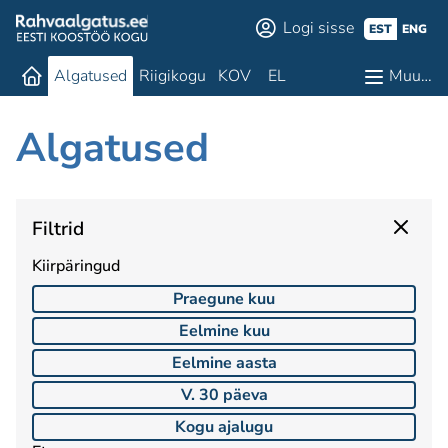
Logi sisse
EST
ENG
Algatused
Riigikogu
KOV
EL
Muu…
Algatused
Filtrid
Kiirpäringud
Praegune kuu
Eelmine kuu
Eelmine aasta
V. 30 päeva
Kogu ajalugu