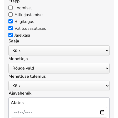
Etapp
Loomisel
Allkirjastamisel
Riigikogus
Valitsusasutuses
Järelkaja
Saaja
Menetleja
Menetluse tulemus
Ajavahemik
Alates