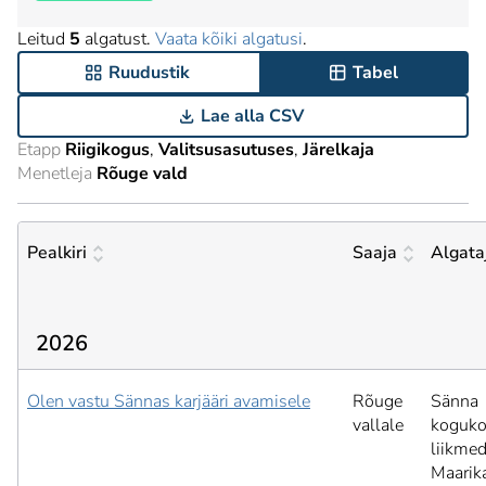
Leitud
5
algatust.
Vaata kõiki algatusi
.
Ruudustik
Tabel
Lae alla CSV
Etapp
Riigikogus
Valitsusasutuses
Järelkaja
Menetleja
Rõuge vald
Pealkiri
Saaja
Algata
2026
Olen vastu Sännas karjääri avamisele
Rõuge
Sänna
vallale
koguk
liikmed
Maarik