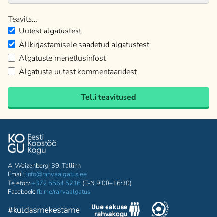
Teavita…
Uutest algatustest
Allkirjastamisele saadetud algatustest
Algatuste menetlusinfost
Algatuste uutest kommentaaridest
Telli teavitused
A. Weizenbergi 39, Tallinn
Email:
info@rahvaalgatus.ee
Telefon:
+372 5564 5216
(E-N 9:00–16:30)
Facebook:
fb.me/rahvaalgatus