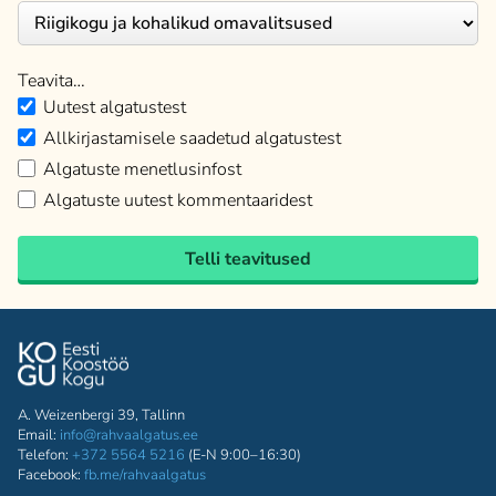
Teavita…
Uutest algatustest
Allkirjastamisele saadetud algatustest
Algatuste menetlusinfost
Algatuste uutest kommentaaridest
Telli teavitused
A. Weizenbergi 39, Tallinn
Email:
info@rahvaalgatus.ee
Telefon:
+372 5564 5216
(E-N 9:00–16:30)
Facebook:
fb.me/rahvaalgatus