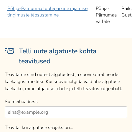
Põhja-Pärnumaa tuuleparkide rajamise
Põhja-
Raik
tingimuste täpsustamine
Pärnumaa
Gust
vallale
Telli uute algatuste kohta
teavitused
Teavitame sind uutest algatustest ja soovi korral nende
käekäigust meilitsi. Kui soovid jälgida vaid ühe algatuse
käekäiku, mine algatuse lehele ja telli teavitus küljeribalt.
Su meiliaadress
Teavita, kui algatuse saajaks on…