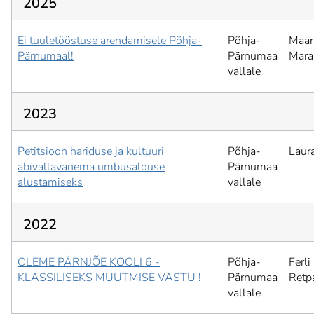
2025
Ei tuuletööstuse arendamisele Põhja-
Põhja-
Maar
Pärnumaal!
Pärnumaa
Mara
vallale
2023
Petitsioon hariduse ja kultuuri
Põhja-
Laura
abivallavanema umbusalduse
Pärnumaa
alustamiseks
vallale
2022
OLEME PÄRNJÕE KOOLI 6 -
Põhja-
Ferli
KLASSILISEKS MUUTMISE VASTU !
Pärnumaa
Retp
vallale