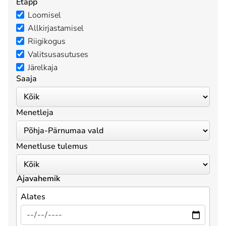
Etapp
Loomisel
Allkirjastamisel
Riigikogus
Valitsusasutuses
Järelkaja
Saaja
Menetleja
Menetluse tulemus
Ajavahemik
Alates