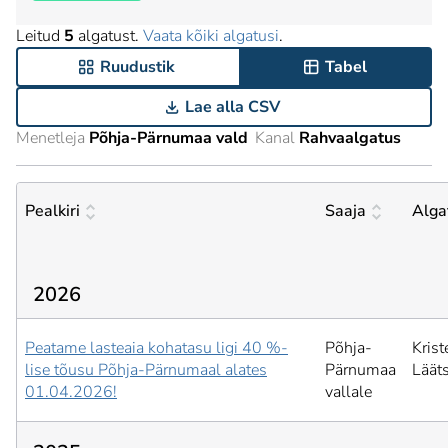
Leitud
5
algatust.
Vaata kõiki algatusi
.
Ruudustik
Tabel
Lae alla CSV
Menetleja
Põhja-Pärnumaa vald
Kanal
Rahvaalgatus
Pealkiri
Saaja
Alga
2026
Peatame lasteaia kohatasu ligi 40 %-
Põhja-
Krist
lise tõusu Põhja-Pärnumaal alates
Pärnumaa
Läät
01.04.2026!
vallale