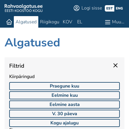
Logi sisse
EST
ENG
Algatused
Riigikogu
KOV
EL
Muu…
Algatused
Filtrid
Kiirpäringud
Praegune kuu
Eelmine kuu
Eelmine aasta
V. 30 päeva
Kogu ajalugu