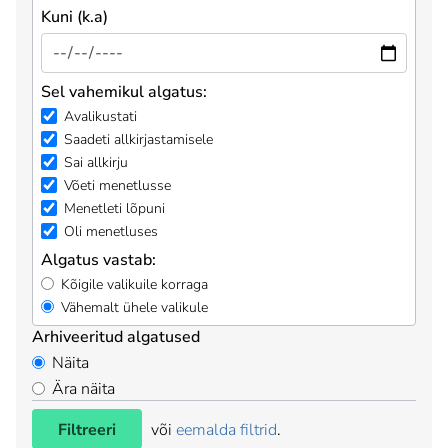
Kuni (k.a)
Sel vahemikul algatus:
Avalikustati
Saadeti allkirjastamisele
Sai allkirju
Võeti menetlusse
Menetleti lõpuni
Oli menetluses
Algatus vastab:
Kõigile valikuile korraga
Vähemalt ühele valikule
Arhiveeritud algatused
Näita
Ära näita
Filtreeri
või
eemalda filtrid
.