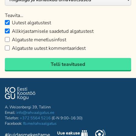
Teavita…
Uutest algatustest
Allkirjastamisele saadetud algatustest
Algatuste menetlusinfost
Algatuste uutest kommentaaridest
Telli teavitused
A. Weizenbergi 39, Tallinn
Email:
info@rahvaalgatus.ee
Telefon:
+372 5564 5216
(E-N 9:00–16:30)
Facebook:
fb.me/rahvaalgatus