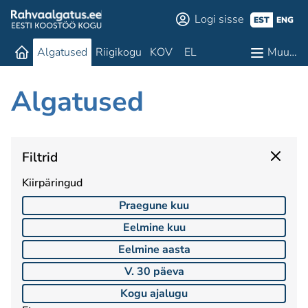
Logi sisse
EST
ENG
Algatused
Riigikogu
KOV
EL
Muu…
Algatused
Filtrid
Kiirpäringud
Praegune kuu
Eelmine kuu
Eelmine aasta
V. 30 päeva
Kogu ajalugu