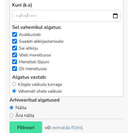
Kuni (k.a)
Sel vahemikul algatus:
Avalikustati
Saadeti allkirjastamisele
Sai allkirju
Võeti menetlusse
Menetleti lõpuni
Oli menetluses
Algatus vastab:
Kõigile valikuile korraga
Vähemalt ühele valikule
Arhiveeritud algatused
Näita
Ära näita
Filtreeri
või
eemalda filtrid
.