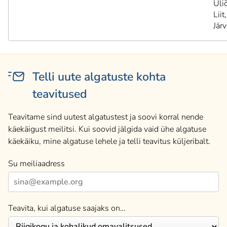
Üli
Liit,
Jär
Telli uute algatuste kohta
teavitused
Teavitame sind uutest algatustest ja soovi korral nende
käekäigust meilitsi. Kui soovid jälgida vaid ühe algatuse
käekäiku, mine algatuse lehele ja telli teavitus küljeribalt.
Su meiliaadress
Teavita, kui algatuse saajaks on…