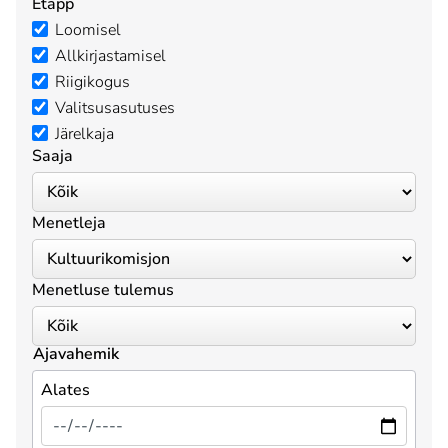
Etapp
Loomisel
Allkirjastamisel
Riigikogus
Valitsusasutuses
Järelkaja
Saaja
Menetleja
Menetluse tulemus
Ajavahemik
Alates