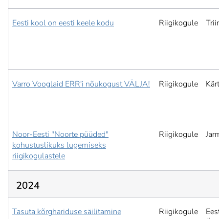
Eesti kool on eesti keele kodu
Riigikogule
Tri
Varro Vooglaid ERR'i nõukogust VÄLJA!
Riigikogule
Kär
Noor-Eesti "Noorte püüded"
Riigikogule
Jar
kohustuslikuks lugemiseks
riigikogulastele
2024
Tasuta kõrghariduse säilitamine
Riigikogule
Ees