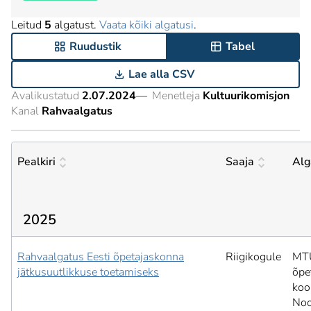
Leitud
5
algatust.
Vaata kõiki algatusi
.
Ruudustik
Tabel
Lae alla CSV
Avalikustatud
2.07.2024
—
Menetleja
Kultuurikomisjon
Kanal
Rahvaalgatus
Pealkiri
Saaja
Alg
2025
Rahvaalgatus Eesti õpetajaskonna
Riigikogule
MTÜ
jätkusuutlikkuse toetamiseks
õpe
koo
Noo