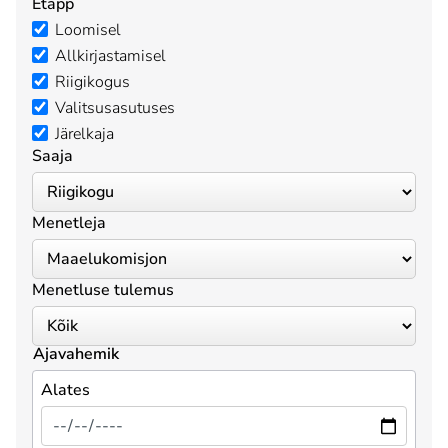
Etapp
Loomisel
Allkirjastamisel
Riigikogus
Valitsusasutuses
Järelkaja
Saaja
Menetleja
Menetluse tulemus
Ajavahemik
Alates