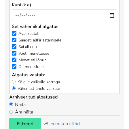
Kuni (k.a)
Sel vahemikul algatus:
Avalikustati
Saadeti allkirjastamisele
Sai allkirju
Võeti menetlusse
Menetleti lõpuni
Oli menetluses
Algatus vastab:
Kõigile valikuile korraga
Vähemalt ühele valikule
Arhiveeritud algatused
Näita
Ära näita
Filtreeri
või
eemalda filtrid
.