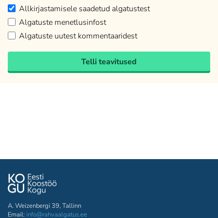
Allkirjastamisele saadetud algatustest
Algatuste menetlusinfost
Algatuste uutest kommentaaridest
Telli teavitused
A. Weizenbergi 39, Tallinn
Email:
info@rahvaalgatus.ee