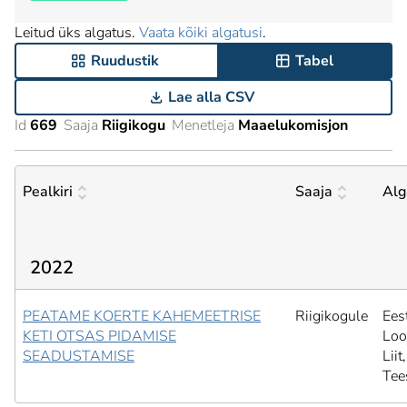
Leitud üks algatus.
Vaata kõiki algatusi
.
Ruudustik
Tabel
Lae alla CSV
Id
669
Saaja
Riigikogu
Menetleja
Maaelukomisjon
Pealkiri
Saaja
Alg
2022
PEATAME KOERTE KAHEMEETRISE
Riigikogule
Ees
KETI OTSAS PIDAMISE
Loo
SEADUSTAMISE
Liit,
Tee