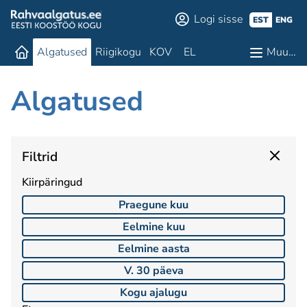
Logi sisse
EST
ENG
Algatused
Riigikogu
KOV
EL
Muu…
Algatused
Filtrid
Kiirpäringud
Praegune kuu
Eelmine kuu
Eelmine aasta
V. 30 päeva
Kogu ajalugu