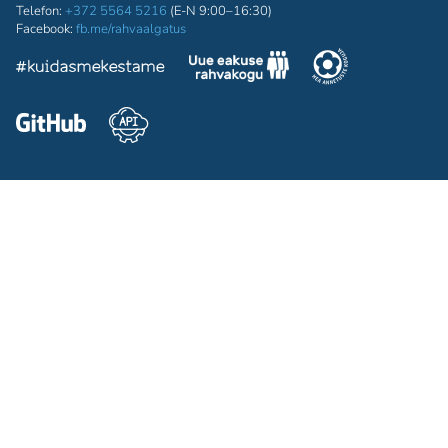
Telefon:
+372 5564 5216
(E-N 9:00–16:30)
Facebook:
fb.me/rahvaalgatus