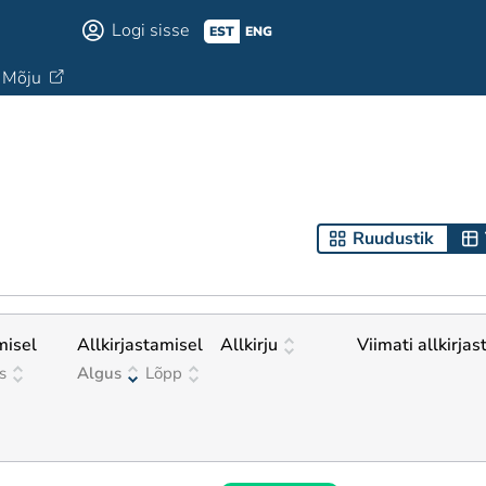
Logi sisse
EST
ENG
Mõju
Ruudustik
misel
Allkirjastamisel
Allkirju
Viimati allkirjas
s
Algus
Lõpp