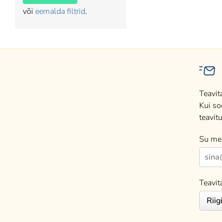
või
eemalda filtrid
.
Teavit
Kui so
teavitu
Su mei
Teavit