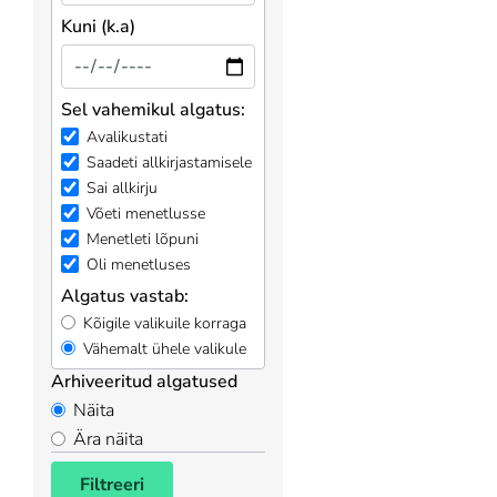
Kuni (k.a)
Sel vahemikul algatus:
Avalikustati
Saadeti allkirjastamisele
Sai allkirju
Võeti menetlusse
Menetleti lõpuni
Oli menetluses
Algatus vastab:
Kõigile valikuile korraga
Vähemalt ühele valikule
Arhiveeritud algatused
Näita
Ära näita
Filtreeri