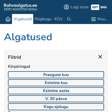
Logi sisse
EST
ENG
Algatused
Riigikogu
KOV
EL
Muu…
Algatused
Filtrid
Kiirpäringud
Praegune kuu
Eelmine kuu
Eelmine aasta
V. 30 päeva
Kogu ajalugu