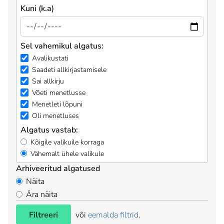
Kuni (k.a)
Sel vahemikul algatus:
Avalikustati
Saadeti allkirjastamisele
Sai allkirju
Võeti menetlusse
Menetleti lõpuni
Oli menetluses
Algatus vastab:
Kõigile valikuile korraga
Vähemalt ühele valikule
Arhiveeritud algatused
Näita
Ära näita
Filtreeri
või
eemalda filtrid
.