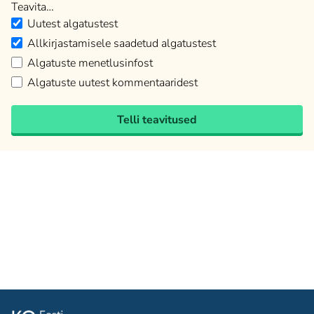
Teavita…
Uutest algatustest
Allkirjastamisele saadetud algatustest
Algatuste menetlusinfost
Algatuste uutest kommentaaridest
Telli teavitused