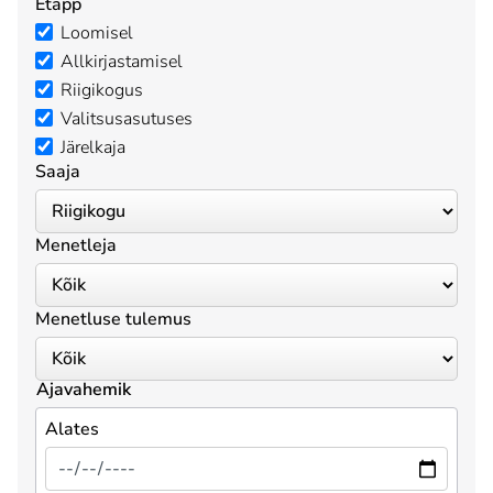
Etapp
Loomisel
Allkirjastamisel
Riigikogus
Valitsusasutuses
Järelkaja
Saaja
Menetleja
Menetluse tulemus
Ajavahemik
Alates