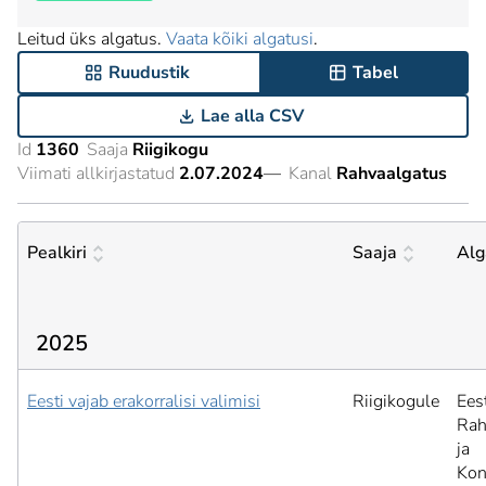
Leitud üks algatus.
Vaata kõiki algatusi
.
Ruudustik
Tabel
Lae alla CSV
Id
1360
Saaja
Riigikogu
Viimati allkirjastatud
2.07.2024
—
Kanal
Rahvaalgatus
Pealkiri
Saaja
Alg
2025
Eesti vajab erakorralisi valimisi
Riigikogule
Ees
Rah
ja
Kon