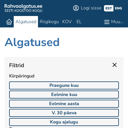
Logi sisse
EST
ENG
Algatused
Riigikogu
KOV
EL
Muu…
Algatused
Filtrid
Kiirpäringud
Praegune kuu
Eelmine kuu
Eelmine aasta
V. 30 päeva
Kogu ajalugu