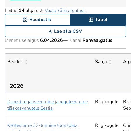
Leitud
14
algatust.
Vaata kõiki algatusi
.
Ruudustik
Tabel
Lae alla CSV
Menetluse algus
6.04.2026
—
Kanal
Rahvaalgatus
Pealkiri
Saaja
Alg
2026
Kanepi legaliseerimine ja reguleerimine
Riigikogule
Ric
täiskasvanutele Eestis
Seb
Kehtestame 32-tunnise töönädala
Riigikogule
Chr