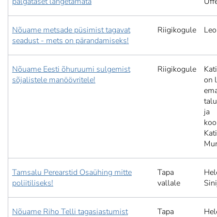
palgataset langetamata
Uffe
Nõuame metsade püsimist tagavat
Riigikogule
Leo
seadust - mets on pärandamiseks!
Nõuame Eesti õhuruumi sulgemist
Riigikogule
Kat
sõjalistele manöövritele!
on 
ema
tal
ja
koo
Kat
Mur
Tamsalu Perearstid Osaühing mitte
Tapa
Hel
poliitiliseks!
vallale
Sini
Nõuame Riho Telli tagasiastumist
Tapa
Hel