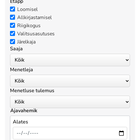
Etapp
Loomisel
Allkirjastamisel
Riigikogus
Valitsusasutuses
Järelkaja
Saaja
Menetleja
Menetluse tulemus
Ajavahemik
Alates