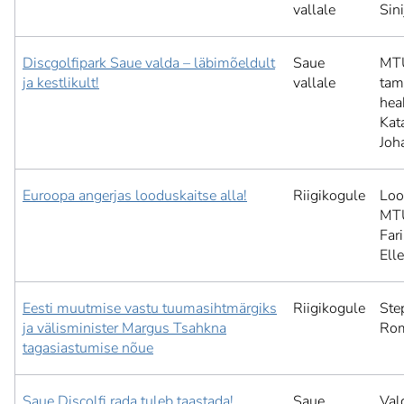
vallale
Sini
Discgolfipark Saue valda – läbimõeldult
Saue
MT
ja kestlikult!
vallale
tam
hea
Kat
Joh
Euroopa angerjas looduskaitse alla!
Riigikogule
Lo
MT
Far
Elle
Eesti muutmise vastu tuumasihtmärgiks
Riigikogule
Ste
ja välisminister Margus Tsahkna
Ro
tagasiastumise nõue
Saue Discolfi rada tuleb taastada!
Saue
Val