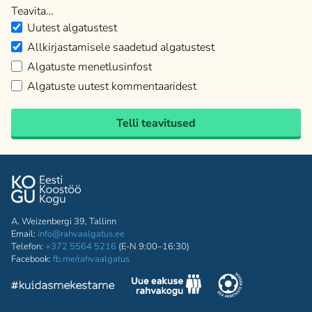
Teavita…
Uutest algatustest
Allkirjastamisele saadetud algatustest
Algatuste menetlusinfost
Algatuste uutest kommentaaridest
Telli teavitused
A. Weizenbergi 39, Tallinn
Email:
info@rahvaalgatus.ee
Telefon:
+372 5564 5216
(E-N 9:00–16:30)
Facebook:
fb.me/rahvaalgatus