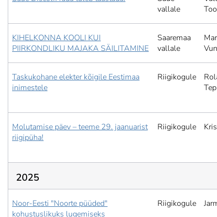
vallale
Too
KIHELKONNA KOOLI KUI
Saaremaa
Mar
PIIRKONDLIKU MAJAKA SÄILITAMINE
vallale
Vun
Taskukohane elekter kõigile Eestimaa
Riigikogule
Rol
inimestele
Tep
Molutamise päev – teeme 29. jaanuarist
Riigikogule
Kris
riigipüha!
2025
Noor-Eesti "Noorte püüded"
Riigikogule
Jar
kohustuslikuks lugemiseks