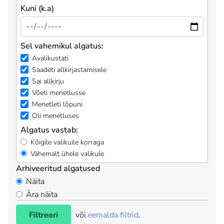
Kuni (k.a)
Sel vahemikul algatus:
Avalikustati
Saadeti allkirjastamisele
Sai allkirju
Võeti menetlusse
Menetleti lõpuni
Oli menetluses
Algatus vastab:
Kõigile valikuile korraga
Vähemalt ühele valikule
Arhiveeritud algatused
Näita
Ära näita
Filtreeri
või
eemalda filtrid
.