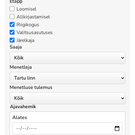
Etapp
Loomisel
Allkirjastamisel
Riigikogus
Valitsusasutuses
Järelkaja
Saaja
Menetleja
Menetluse tulemus
Ajavahemik
Alates