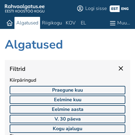
Logi sisse
EST
ENG
Algatused
Riigikogu
KOV
EL
Muu…
Algatused
Filtrid
Kiirpäringud
Praegune kuu
Eelmine kuu
Eelmine aasta
V. 30 päeva
Kogu ajalugu