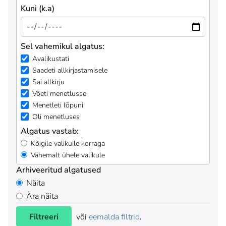
Kuni (k.a)
Sel vahemikul algatus:
Avalikustati
Saadeti allkirjastamisele
Sai allkirju
Võeti menetlusse
Menetleti lõpuni
Oli menetluses
Algatus vastab:
Kõigile valikuile korraga
Vähemalt ühele valikule
Arhiveeritud algatused
Näita
Ära näita
Filtreeri
või
eemalda filtrid
.