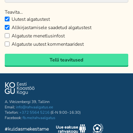
Teavita…
Uutest algatustest
Allkirjastamisele saadetud algatustest
Algatuste menetlusinfost
Algatuste uutest kommentaaridest
Telli teavitused
A. Weizenbergi 39, Tallinn
Email:
info@rahvaalgatus.ee
Telefon:
+372 5564 5216
(E-N 9:00–16:30)
Facebook:
fb.me/rahvaalgatus