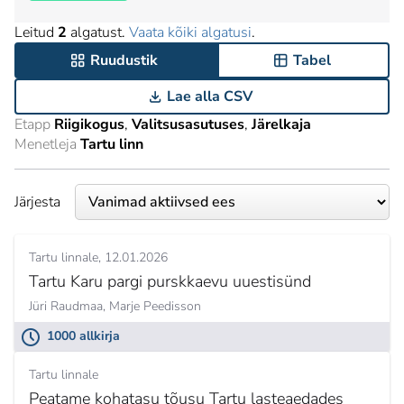
Leitud
2
algatust.
Vaata kõiki algatusi
.
Ruudustik
Tabel
Lae alla CSV
Etapp
Riigikogus
Valitsusasutuses
Järelkaja
Menetleja
Tartu linn
Järjesta
Tartu linnale
12.01.2026
Tartu Karu pargi purskkaevu uuestisünd
Jüri Raudmaa,
Marje Peedisson
1000 allkirja
Tartu linnale
Peatame kohatasu tõusu Tartu lasteaedades