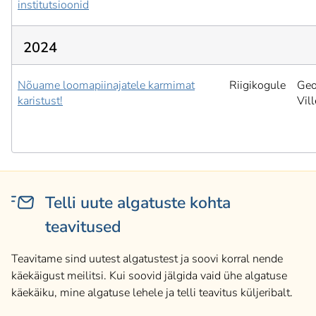
institutsioonid
2024
Nõuame loomapiinajatele karmimat
Riigikogule
Geo
karistust!
Vil
Telli uute algatuste kohta
teavitused
Teavitame sind uutest algatustest ja soovi korral nende
käekäigust meilitsi. Kui soovid jälgida vaid ühe algatuse
käekäiku, mine algatuse lehele ja telli teavitus küljeribalt.