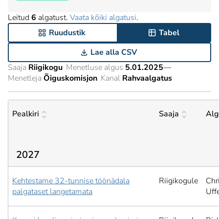
Leitud
6
algatust.
Vaata kõiki algatusi
.
Ruudustik
Tabel
Lae alla CSV
Saaja
Riigikogu
Menetluse algus
5.01.2025
—
Menetleja
Õiguskomisjon
Kanal
Rahvaalgatus
Pealkiri
Saaja
Alg
2027
Kehtestame 32-tunnise töönädala
Riigikogule
Chr
palgataset langetamata
Uffe