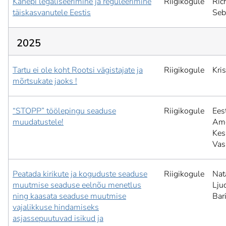
Kanepi legaliseerimine ja reguleerimine
Riigikogule
Ric
täiskasvanutele Eestis
Seb
2025
Tartu ei ole koht Rootsi vägistajate ja
Riigikogule
Kri
mõrtsukate jaoks !
“STOPP” töölepingu seaduse
Riigikogule
Ees
muudatustele!
Ame
Kesk
Vas
Peatada kirikute ja koguduste seaduse
Riigikogule
Nat
muutmise seaduse eelnõu menetlus
Lju
ning kaasata seaduse muutmise
Bar
vajalikkuse hindamiseks
asjassepuutuvad isikud ja