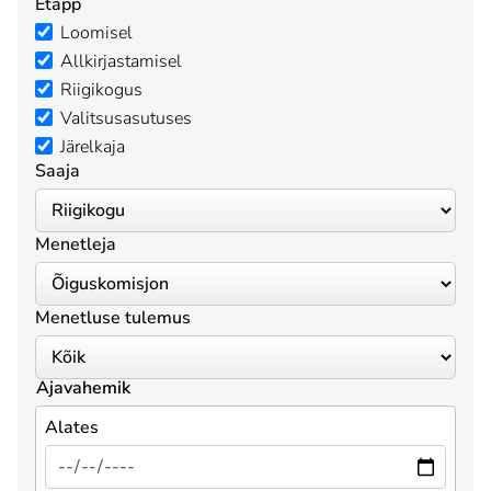
Etapp
Loomisel
Allkirjastamisel
Riigikogus
Valitsusasutuses
Järelkaja
Saaja
Menetleja
Menetluse tulemus
Ajavahemik
Alates