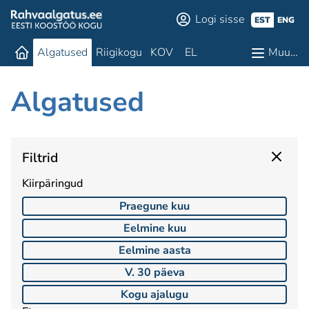
Logi sisse
EST
ENG
Algatused
Riigikogu
KOV
EL
Muu…
Algatused
Filtrid
Kiirpäringud
Praegune kuu
Eelmine kuu
Eelmine aasta
V. 30 päeva
Kogu ajalugu