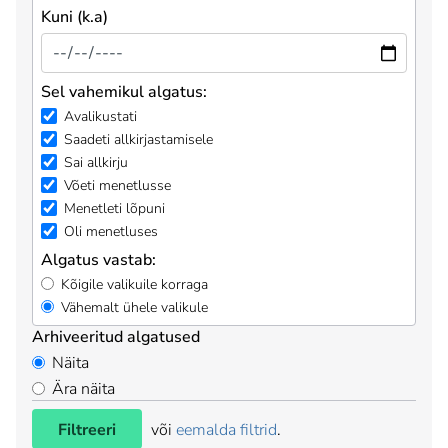
Kuni (k.a)
Sel vahemikul algatus:
Avalikustati
Saadeti allkirjastamisele
Sai allkirju
Võeti menetlusse
Menetleti lõpuni
Oli menetluses
Algatus vastab:
Kõigile valikuile korraga
Vähemalt ühele valikule
Arhiveeritud algatused
Näita
Ära näita
Filtreeri
või
eemalda filtrid
.