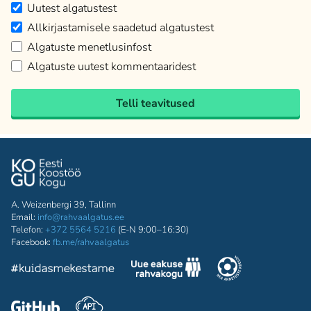
Uutest algatustest
Allkirjastamisele saadetud algatustest
Algatuste menetlusinfost
Algatuste uutest kommentaaridest
Telli teavitused
A. Weizenbergi 39, Tallinn
Email:
info@rahvaalgatus.ee
Telefon:
+372 5564 5216
(E-N 9:00–16:30)
Facebook:
fb.me/rahvaalgatus