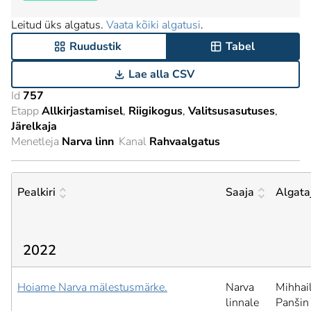
Leitud üks algatus.
Vaata kõiki algatusi
.
Ruudustik
Tabel
Lae alla CSV
Id
757
Etapp
Allkirjastamisel
Riigikogus
Valitsusasutuses
Järelkaja
Menetleja
Narva linn
Kanal
Rahvaalgatus
Pealkiri
Saaja
Algata
2022
Hoiame Narva mälestusmärke.
Narva
Mihhai
linnale
Panšin