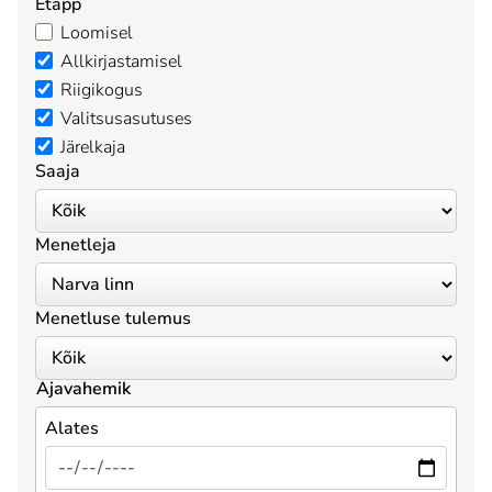
Etapp
Loomisel
Allkirjastamisel
Riigikogus
Valitsusasutuses
Järelkaja
Saaja
Menetleja
Menetluse tulemus
Ajavahemik
Alates