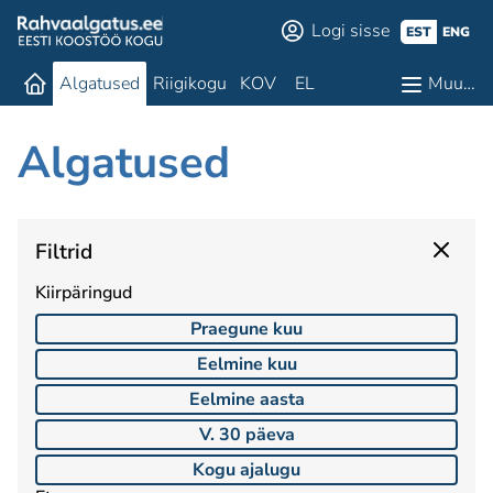
Logi sisse
EST
ENG
Algatused
Riigikogu
KOV
EL
Muu…
Algatused
Filtrid
Kiirpäringud
Praegune kuu
Eelmine kuu
Eelmine aasta
V. 30 päeva
Kogu ajalugu