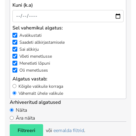
Kuni (k.a)
Sel vahemikul algatus:
Avalikustati
Saadeti allkirjastamisele
Sai allkirju
Võeti menetlusse
Menetleti lõpuni
Oli menetluses
Algatus vastab:
Kõigile valikuile korraga
Vähemalt ühele valikule
Arhiveeritud algatused
Näita
Ära näita
Filtreeri
või
eemalda filtrid
.