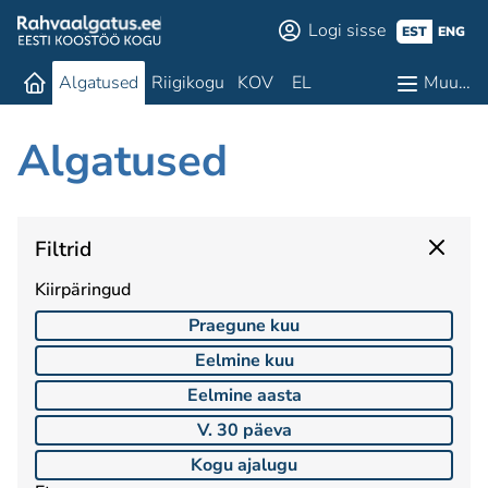
Logi sisse
EST
ENG
Algatused
Riigikogu
KOV
EL
Muu…
Algatused
Filtrid
Kiirpäringud
Praegune kuu
Eelmine kuu
Eelmine aasta
V. 30 päeva
Kogu ajalugu