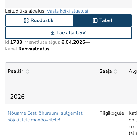
Leitud üks algatus.
Vaata kõiki algatusi
.
Ruudustik
Tabel
Lae alla CSV
Id
1783
Menetluse algus
6.04.2026
—
Kanal
Rahvaalgatus
Pealkiri
Saaja
Alg
2026
Nõuame Eesti õhuruumi sulgemist
Riigikogule
Kat
sõjalistele manöövritele!
on 
ema
tal