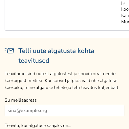
ja
koo
Kat
Mur
Telli uute algatuste kohta
teavitused
Teavitame sind uutest algatustest ja soovi korral nende
käekäigust meilitsi. Kui soovid jälgida vaid ühe algatuse
käekäiku, mine algatuse lehele ja telli teavitus küljeribalt.
Su meiliaadress
Teavita, kui algatuse saajaks on…