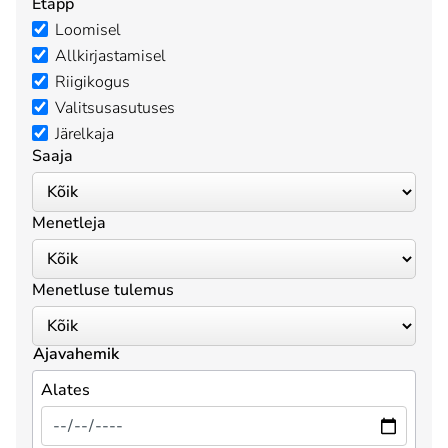
Etapp
Loomisel
Allkirjastamisel
Riigikogus
Valitsusasutuses
Järelkaja
Saaja
Menetleja
Menetluse tulemus
Ajavahemik
Alates