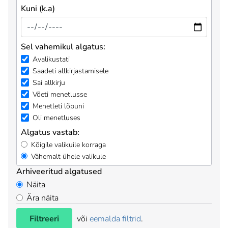
Kuni (k.a)
Sel vahemikul algatus:
Avalikustati
Saadeti allkirjastamisele
Sai allkirju
Võeti menetlusse
Menetleti lõpuni
Oli menetluses
Algatus vastab:
Kõigile valikuile korraga
Vähemalt ühele valikule
Arhiveeritud algatused
Näita
Ära näita
Filtreeri
või
eemalda filtrid
.