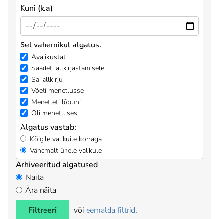
Kuni (k.a)
Sel vahemikul algatus:
Avalikustati
Saadeti allkirjastamisele
Sai allkirju
Võeti menetlusse
Menetleti lõpuni
Oli menetluses
Algatus vastab:
Kõigile valikuile korraga
Vähemalt ühele valikule
Arhiveeritud algatused
Näita
Ära näita
Filtreeri
või
eemalda filtrid
.