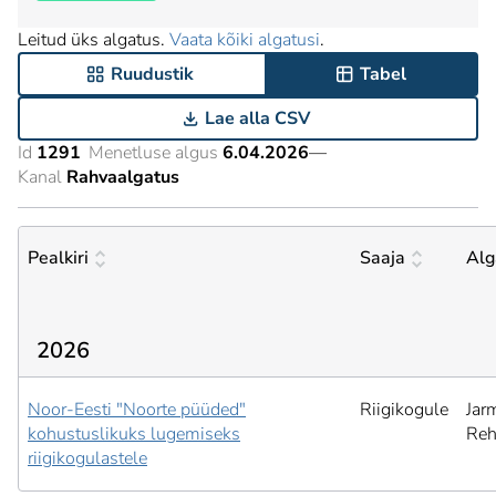
Leitud üks algatus.
Vaata kõiki algatusi
.
Ruudustik
Tabel
Lae alla CSV
Id
1291
Menetluse algus
6.04.2026
—
Kanal
Rahvaalgatus
Pealkiri
Saaja
Alg
2026
Noor-Eesti "Noorte püüded"
Riigikogule
Jar
kohustuslikuks lugemiseks
Reh
riigikogulastele