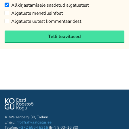
Allkirjastamisele saadetud algatustest
Algatuste menetlusinfost
Algatuste uutest kommentaaridest
Telli teavitused
A. Weizenbergi 39, Tallinn
Email:
info@rahvaalgatus.ee
Telefon:
+372 5564 5216
(E-N 9:00–16:30)