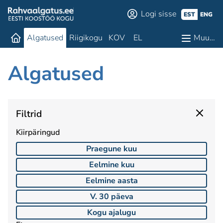
Logi sisse
EST
ENG
Algatused
Riigikogu
KOV
EL
Muu…
Algatused
Filtrid
Kiirpäringud
Praegune kuu
Eelmine kuu
Eelmine aasta
V. 30 päeva
Kogu ajalugu