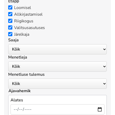
Etapp
Loomisel
Allkirjastamisel
Riigikogus
Valitsusasutuses
Järelkaja
Saaja
Menetleja
Menetluse tulemus
Ajavahemik
Alates