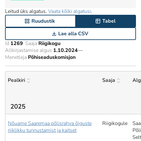
Leitud üks algatus.
Vaata kõiki algatusi
.
Ruudustik
Tabel
Lae alla CSV
Id
1269
Saaja
Riigikogu
Allkirjastamise algus
1.10.2024
—
Menetleja
Põhiseaduskomisjon
Pealkiri
Saaja
Alg
2025
Nõuame Saaremaa põlisrahva õiguste
Riigikogule
Saa
riiklikku tunnustamist ja kaitset
Põl
Sel