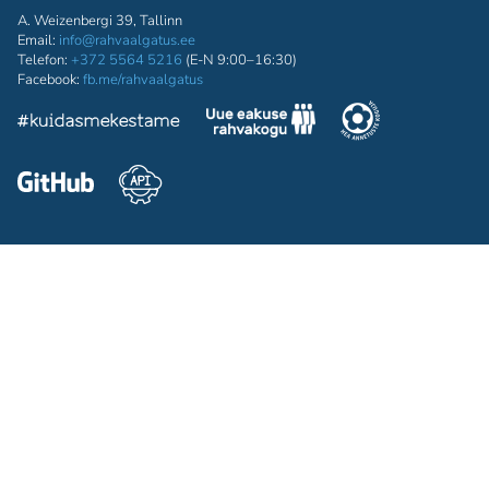
A. Weizenbergi 39, Tallinn
Email:
info@rahvaalgatus.ee
Telefon:
+372 5564 5216
(E-N 9:00–16:30)
Facebook:
fb.me/rahvaalgatus