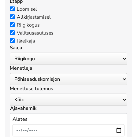
Etapp
Loomisel
Allkirjastamisel
Riigikogus
Valitsusasutuses
Järelkaja
Saaja
Menetleja
Menetluse tulemus
Ajavahemik
Alates