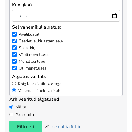
Kuni (k.a)
Sel vahemikul algatus:
Avalikustati
Saadeti allkirjastamisele
Sai allkirju
Võeti menetlusse
Menetleti lõpuni
Oli menetluses
Algatus vastab:
Kõigile valikuile korraga
Vähemalt ühele valikule
Arhiveeritud algatused
Näita
Ära näita
Filtreeri
või
eemalda filtrid
.