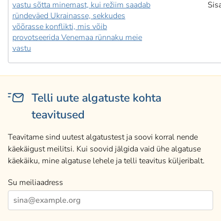
vastu sõtta minemast, kui režiim saadab
Sis
ründeväed Ukrainasse, sekkudes
võõrasse konflikti, mis võib
provotseerida Venemaa rünnaku meie
vastu
Telli uute algatuste kohta
teavitused
Teavitame sind uutest algatustest ja soovi korral nende
käekäigust meilitsi. Kui soovid jälgida vaid ühe algatuse
käekäiku, mine algatuse lehele ja telli teavitus küljeribalt.
Su meiliaadress