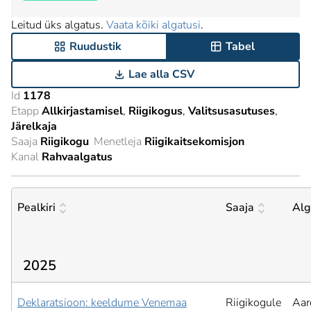
Leitud üks algatus.
Vaata kõiki algatusi
.
Ruudustik
Tabel
Lae alla CSV
Id
1178
Etapp
Allkirjastamisel
Riigikogus
Valitsusasutuses
Järelkaja
Saaja
Riigikogu
Menetleja
Riigikaitsekomisjon
Kanal
Rahvaalgatus
Pealkiri
Saaja
Alg
2025
Deklaratsioon: keeldume Venemaa
Riigikogule
Aar