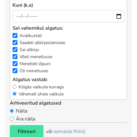
Kuni (k.a)
Sel vahemikul algatus:
Avalikustati
Saadeti allkirjastamisele
Sai allkirju
Võeti menetlusse
Menetleti lõpuni
Oli menetluses
Algatus vastab:
Kõigile valikuile korraga
Vähemalt ühele valikule
Arhiveeritud algatused
Näita
Ära näita
Filtreeri
või
eemalda filtrid
.