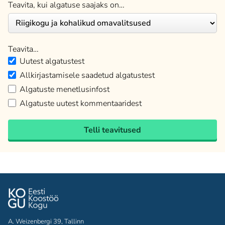
Teavita, kui algatuse saajaks on…
Teavita…
Uutest algatustest
Allkirjastamisele saadetud algatustest
Algatuste menetlusinfost
Algatuste uutest kommentaaridest
Telli teavitused
A. Weizenbergi 39, Tallinn