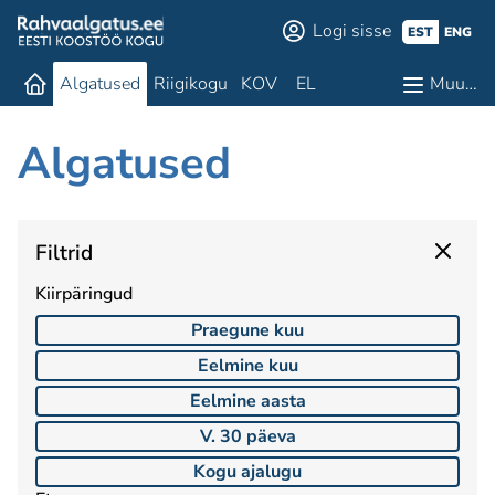
Logi sisse
EST
ENG
Algatused
Riigikogu
KOV
EL
Muu…
Algatused
Filtrid
Kiirpäringud
Praegune kuu
Eelmine kuu
Eelmine aasta
V. 30 päeva
Kogu ajalugu