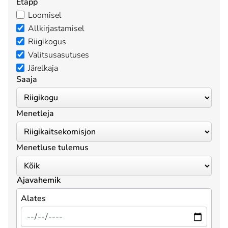
Etapp
Loomisel
Allkirjastamisel
Riigikogus
Valitsusasutuses
Järelkaja
Saaja
Menetleja
Menetluse tulemus
Ajavahemik
Alates