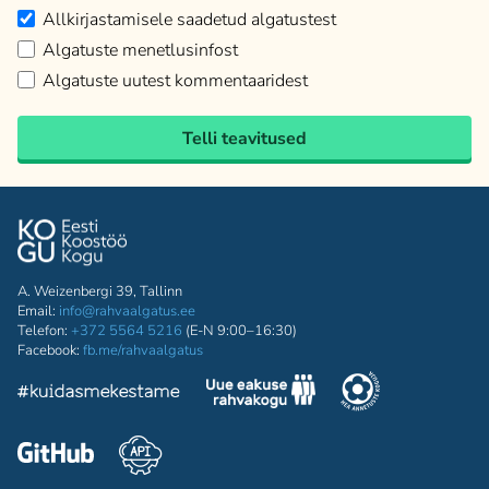
Allkirjastamisele saadetud algatustest
Algatuste menetlusinfost
Algatuste uutest kommentaaridest
Telli teavitused
A. Weizenbergi 39, Tallinn
Email:
info@rahvaalgatus.ee
Telefon:
+372 5564 5216
(E-N 9:00–16:30)
Facebook:
fb.me/rahvaalgatus