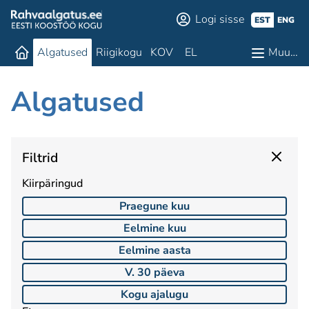
Logi sisse
EST
ENG
Algatused
Riigikogu
KOV
EL
Muu…
Algatused
Filtrid
Kiirpäringud
Praegune kuu
Eelmine kuu
Eelmine aasta
V. 30 päeva
Kogu ajalugu