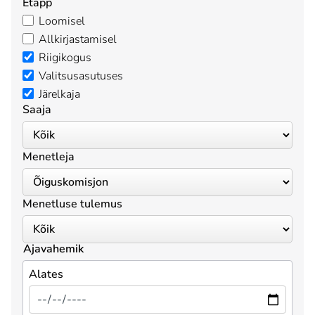
Etapp
Loomisel
Allkirjastamisel
Riigikogus
Valitsusasutuses
Järelkaja
Saaja
Menetleja
Menetluse tulemus
Ajavahemik
Alates