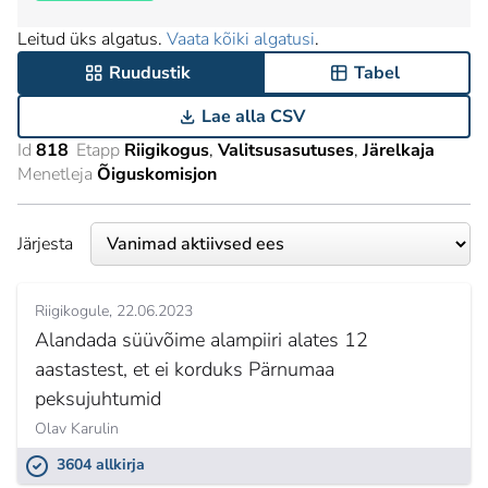
Leitud üks algatus.
Vaata kõiki algatusi
.
Ruudustik
Tabel
Lae alla CSV
Id
818
Etapp
Riigikogus
Valitsusasutuses
Järelkaja
Menetleja
Õiguskomisjon
Järjesta
Riigikogule
22.06.2023
Alandada süüvõime alampiiri alates 12
aastastest, et ei korduks Pärnumaa
peksujuhtumid
Olav Karulin
3604 allkirja