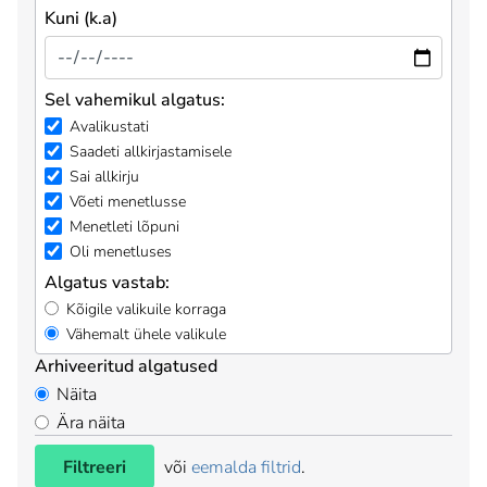
Kuni (k.a)
Sel vahemikul algatus:
Avalikustati
Saadeti allkirjastamisele
Sai allkirju
Võeti menetlusse
Menetleti lõpuni
Oli menetluses
Algatus vastab:
Kõigile valikuile korraga
Vähemalt ühele valikule
Arhiveeritud algatused
Näita
Ära näita
Filtreeri
või
eemalda filtrid
.