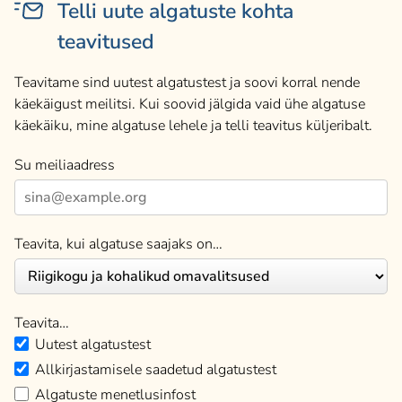
Telli uute algatuste kohta
teavitused
Teavitame sind uutest algatustest ja soovi korral nende
käekäigust meilitsi. Kui soovid jälgida vaid ühe algatuse
käekäiku, mine algatuse lehele ja telli teavitus küljeribalt.
Su meiliaadress
Teavita, kui algatuse saajaks on…
Teavita…
Uutest algatustest
Allkirjastamisele saadetud algatustest
Algatuste menetlusinfost