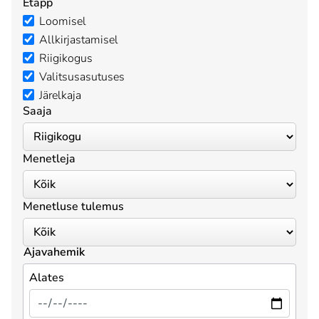
Etapp
Loomisel
Allkirjastamisel
Riigikogus
Valitsusasutuses
Järelkaja
Saaja
Menetleja
Menetluse tulemus
Ajavahemik
Alates