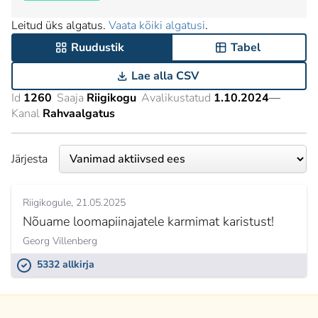
Leitud üks algatus.
Vaata kõiki algatusi
.
Ruudustik
Tabel
Lae alla CSV
Id
1260
Saaja
Riigikogu
Avalikustatud
1.10.2024
—
Kanal
Rahvaalgatus
Järjesta
Riigikogule
21.05.2025
Nõuame loomapiinajatele karmimat karistust!
Georg Villenberg
5332 allkirja