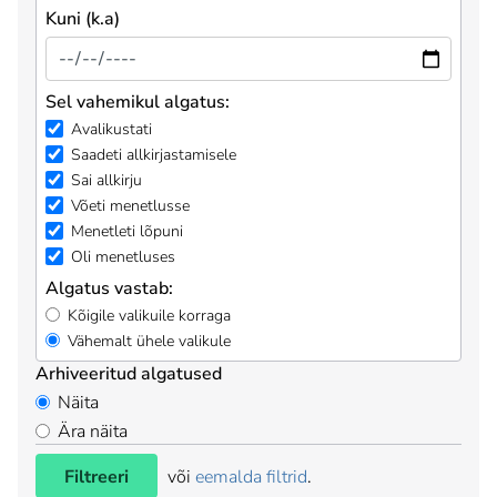
Kuni (k.a)
Sel vahemikul algatus:
Avalikustati
Saadeti allkirjastamisele
Sai allkirju
Võeti menetlusse
Menetleti lõpuni
Oli menetluses
Algatus vastab:
Kõigile valikuile korraga
Vähemalt ühele valikule
Arhiveeritud algatused
Näita
Ära näita
Filtreeri
või
eemalda filtrid
.