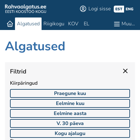
Logi sisse
EST
ENG
Algatused
Riigikogu
KOV
EL
Muu…
Algatused
Filtrid
Kiirpäringud
Praegune kuu
Eelmine kuu
Eelmine aasta
V. 30 päeva
Kogu ajalugu