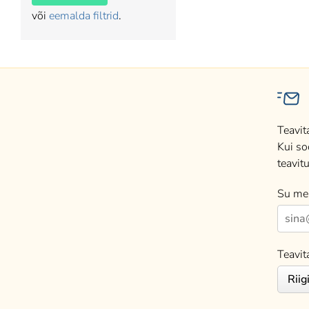
või
eemalda filtrid
.
Teavit
Kui so
teavitu
Su mei
Teavit