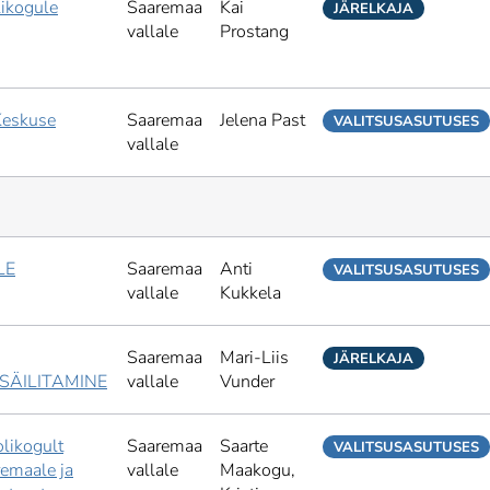
ikogule
Saaremaa
Kai
JÄRELKAJA
vallale
Prostang
Keskuse
Saaremaa
Jelena Past
VALITSUSASUTUSES
vallale
LE
Saaremaa
Anti
VALITSUSASUTUSES
vallale
Kukkela
Saaremaa
Mari-Liis
JÄRELKAJA
SÄILITAMINE
vallale
Vunder
likogult
Saaremaa
Saarte
VALITSUSASUTUSES
remaale ja
vallale
Maakogu,