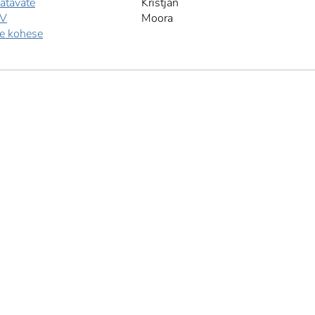
atavate
Kristjan
kV
Moora
te kohese