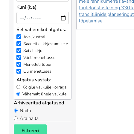
meie rannikumerre kavand
Kuni (k.a)
tuuletööstuste ning 330 
transiitliinide planeeringu
lõpetamise
Sel vahemikul algatus:
Avalikustati
Saadeti allkirjastamisele
Sai allkirju
Võeti menetlusse
Menetleti lõpuni
Oli menetluses
Algatus vastab:
Kõigile valikuile korraga
Vähemalt ühele valikule
Arhiveeritud algatused
Näita
Ära näita
Filtreeri