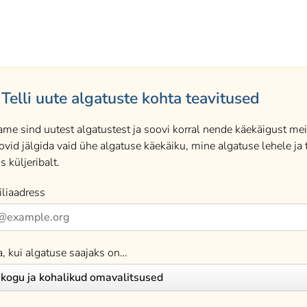
Telli uute algatuste kohta teavitused
ame sind uutest algatustest ja soovi korral nende käekäigust meil
ovid jälgida vaid ühe algatuse käekäiku, mine algatuse lehele ja t
s küljeribalt.
liaadress
a, kui algatuse saajaks on…