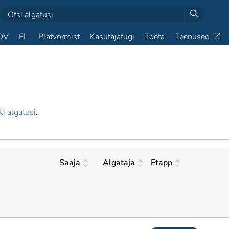
OV
EL
Platvormist
Kasutajatugi
Toeta
Teenused
ki algatusi
.
Saaja
Algataja
Etapp