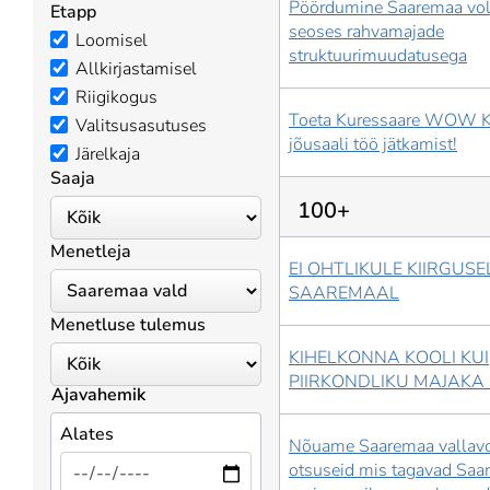
Pöördumine Saaremaa vol
Etapp
seoses rahvamajade
Loomisel
struktuurimuudatusega
Allkirjastamisel
Riigikogus
Toeta Kuressaare WOW 
Valitsusasutuses
jõusaali töö jätkamist!
Järelkaja
Saaja
100+
Menetleja
EI OHTLIKULE KIIRGUSE
SAAREMAAL
Menetluse tulemus
KIHELKONNA KOOLI KUI
PIIRKONDLIKU MAJAKA 
Ajavahemik
Alates
Nõuame Saaremaa vallavo
otsuseid mis tagavad Saa