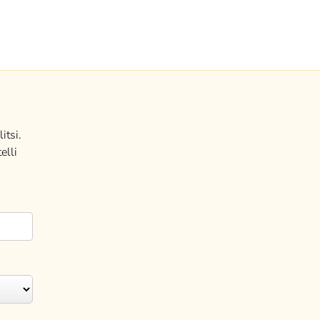
itsi.
elli