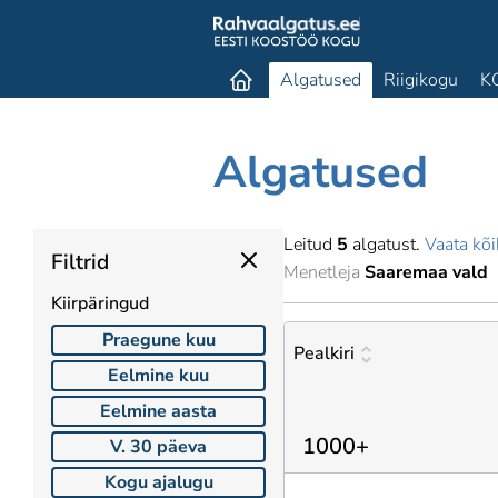
Algatused
Riigikogu
K
Algatused
Leitud
5
algatust.
Vaata kõi
Filtrid
Menetleja
Saaremaa vald
Kiirpäringud
Praegune kuu
Pealkiri
Eelmine kuu
Eelmine aasta
1000+
V. 30 päeva
Kogu ajalugu