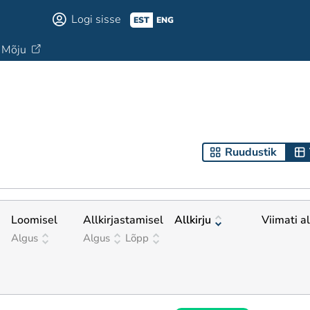
Logi sisse
EST
ENG
Mõju
Ruudustik
Loomisel
Allkirjastamisel
Allkirju
Viimati al
Algus
Algus
Lõpp