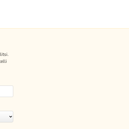
itsi.
elli