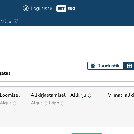
Logi sisse
EST
ENG
Mõju
Ruudustik
gatus
Loomisel
Allkirjastamisel
Allkirju
Viimati allk
Algus
Algus
Lõpp