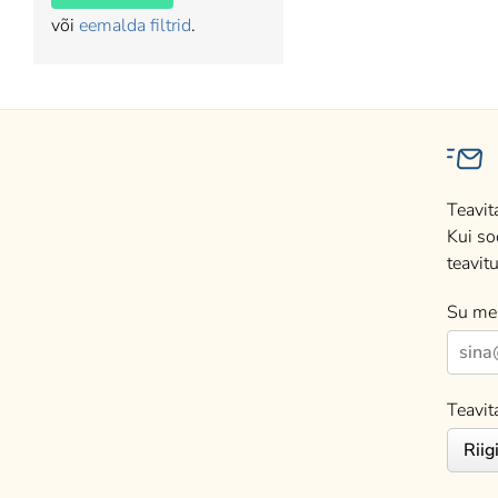
või
eemalda filtrid
.
Teavit
Kui so
teavitu
Su mei
Teavit