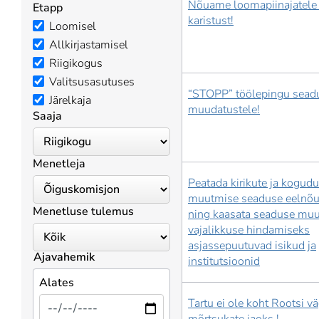
Nõuame loomapiinajatele
Etapp
karistust!
Loomisel
Allkirjastamisel
Riigikogus
Valitsusasutuses
“STOPP” töölepingu sead
Järelkaja
muudatustele!
Saaja
Menetleja
Peatada kirikute ja kogud
muutmise seaduse eelnõu
Menetluse tulemus
ning kaasata seaduse mu
vajalikkuse hindamiseks
asjassepuutuvad isikud ja
Ajavahemik
institutsioonid
Alates
Tartu ei ole koht Rootsi vä