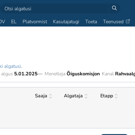
OV
EL
Platvormist
Kasutajatugi
Toeta
Teenused
ki algatusi
.
 algus
5.01.2025
—
Menetleja
Õiguskomisjon
Kanal
Rahvaal
Saaja
Algataja
Etapp