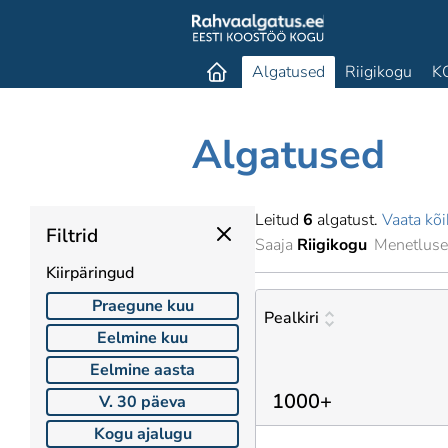
Algatused
Riigikogu
K
Algatused
Leitud
6
algatust.
Vaata kõi
Filtrid
Saaja
Riigikogu
Menetluse
Kiirpäringud
Praegune kuu
Pealkiri
Eelmine kuu
Eelmine aasta
1000+
V. 30 päeva
Kogu ajalugu