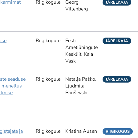
 karmimat
Riigikogule
Georg
JÄRELKAJA
Villenberg
use
Riigikogule
Eesti
JÄRELKAJA
Ametiühingute
Keskliit,
Kaia
Vask
uste seaduse
Riigikogule
Natalja Paško,
JÄRELKAJA
 menetlus
Ljudmila
utmise
Bariševski
gistajate ja
Riigikogule
Kristina Ausen
RIIGIKOGUS