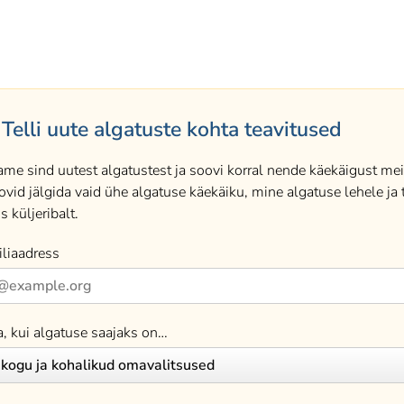
Telli uute algatuste kohta teavitused
ame sind uutest algatustest ja soovi korral nende käekäigust meil
ovid jälgida vaid ühe algatuse käekäiku, mine algatuse lehele ja t
s küljeribalt.
liaadress
a, kui algatuse saajaks on…