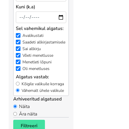
Kuni (k.a)
Sel vahemikul algatus:
Avalikustati
Saadeti allkirjastamisele
Sai allkirju
Võeti menetlusse
Menetleti lõpuni
Oli menetluses
Algatus vastab:
Kõigile valikuile korraga
Vähemalt ühele valikule
Arhiveeritud algatused
Näita
Ära näita
Filtreeri