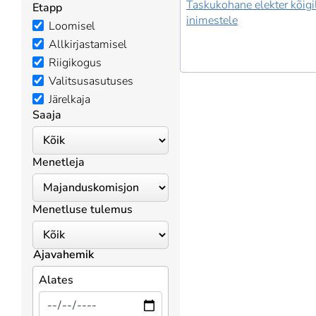
Taskukohane elekter kõigi
Etapp
inimestele
Loomisel
Allkirjastamisel
Riigikogus
Valitsusasutuses
Järelkaja
Saaja
Menetleja
Menetluse tulemus
Ajavahemik
Alates