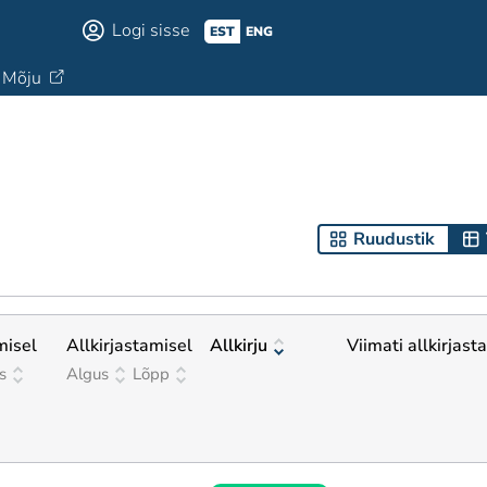
Logi sisse
EST
ENG
Mõju
Ruudustik
misel
Allkirjastamisel
Allkirju
Viimati allkirjast
s
Algus
Lõpp