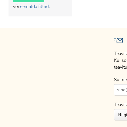
või
eemalda filtrid
.
Teavit
Kui so
teavitu
Su mei
Teavit