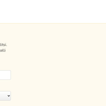
itsi.
elli