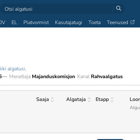
OV
EL
Platvormist
Kasutajatugi
Toeta
Teenused
iki algatusi
.
6
—
Menetleja
Majanduskomisjon
Kanal
Rahvaalgatus
Saaja
Algataja
Etapp
Loo
Algu