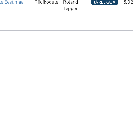
le Eestimaa
Riigikogule
Roland
6.0
JÄRELKAJA
Teppor