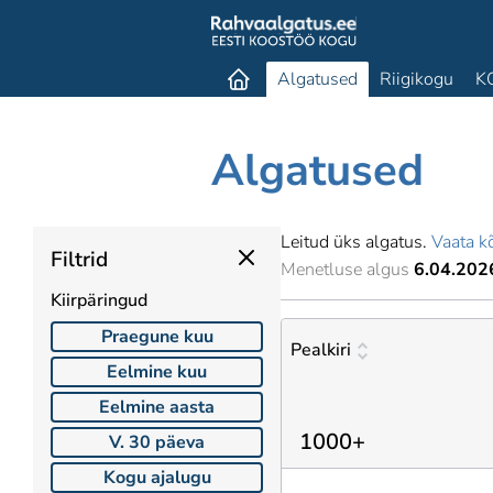
Algatused
Riigikogu
K
Algatused
Leitud üks algatus.
Vaata kõ
Filtrid
Menetluse algus
6.04.202
Kiirpäringud
Praegune kuu
Pealkiri
Eelmine kuu
Eelmine aasta
1000+
V. 30 päeva
Kogu ajalugu