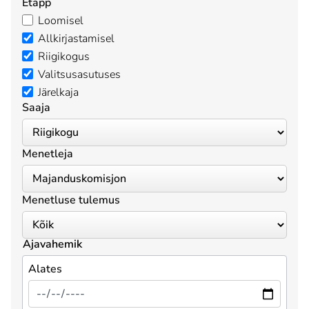
Etapp
Loomisel
Allkirjastamisel
Riigikogus
Valitsusasutuses
Järelkaja
Saaja
Menetleja
Menetluse tulemus
Ajavahemik
Alates