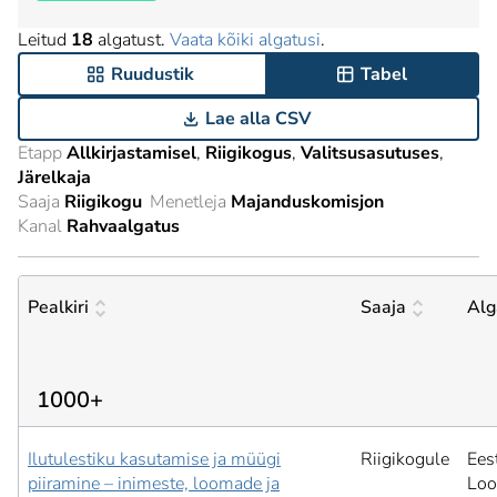
Leitud
18
algatust.
Vaata kõiki algatusi
.
Ruudustik
Tabel
Lae alla CSV
Etapp
Allkirjastamisel
Riigikogus
Valitsusasutuses
Järelkaja
Saaja
Riigikogu
Menetleja
Majanduskomisjon
Kanal
Rahvaalgatus
Pealkiri
Saaja
Alg
1000+
Ilutulestiku kasutamise ja müügi
Riigikogule
Ees
piiramine – inimeste, loomade ja
Loo