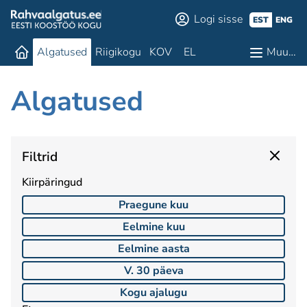
Logi sisse
EST
ENG
Algatused
Riigikogu
KOV
EL
Muu…
Algatused
Filtrid
Kiirpäringud
Praegune kuu
Eelmine kuu
Eelmine aasta
V. 30 päeva
Kogu ajalugu