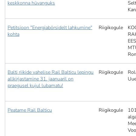
keskkonna hüvanguks
Selt
Kar
Petitsioon "Energiabörsidelt lahkumine"
Riigikogule
KO
kohta
RA
EES
MT
Ro
Balti riikide vahelise Rail Balticu lepingu
Riigikogule
Rol
allkirjastamine 31. jaanuaril on
Uu
praegusel kujul lubamatu!
Peatame Rail Balticu
Riigikogule
101
alg
Mee
Voo