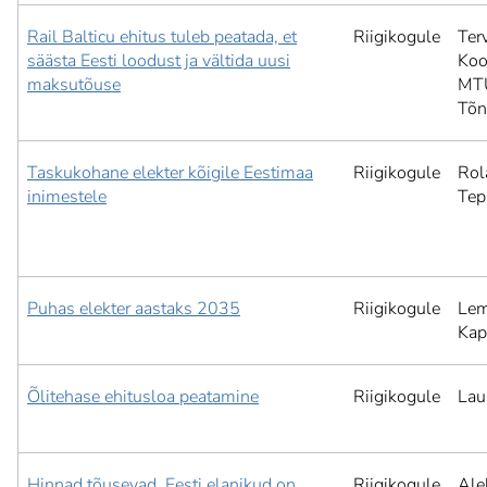
Rail Balticu ehitus tuleb peatada, et
Riigikogule
Ter
säästa Eesti loodust ja vältida uusi
Koo
maksutõuse
MT
Tõ
Taskukohane elekter kõigile Eestimaa
Riigikogule
Rol
inimestele
Tep
Puhas elekter aastaks 2035
Riigikogule
Lem
Kap
Õlitehase ehitusloa peatamine
Riigikogule
Lau
Hinnad tõusevad, Eesti elanikud on
Riigikogule
Ale