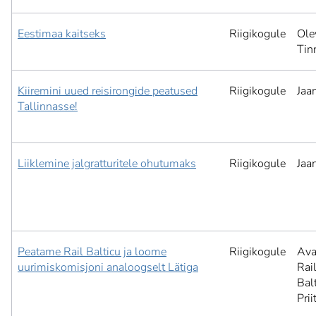
Eestimaa kaitseks
Riigikogule
Ole
Tin
Kiiremini uued reisirongide peatused
Riigikogule
Jaa
Tallinnasse!
Liiklemine jalgratturitele ohutumaks
Riigikogule
Jaa
Peatame Rail Balticu ja loome
Riigikogule
Ava
uurimiskomisjoni analoogselt Lätiga
Rai
Balt
Pri