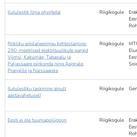
Ilutulestik ilma ohvriteta!
Riigikogule
Era
Ees
Roh
Riikliku eriplaneeringu kehtestamine:
Riigikogule
MT
290-meetrised elektrituulikute pargid
Elu
Viimsi, Kakumäe, Tabasalu ja
Ees
Paljassaare piirkonda ning Aegnale,
Soi
Pranglile ja Naissaarele
Ilutulestiku laskmine ainult
Riigikogule
Ger
aastavahetusel!
Eesti ei ole tuumapolügoon
Riigikogule
Era
Ees
Roh