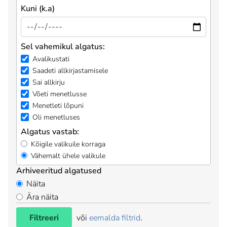
Kuni (k.a)
Sel vahemikul algatus:
Avalikustati
Saadeti allkirjastamisele
Sai allkirju
Võeti menetlusse
Menetleti lõpuni
Oli menetluses
Algatus vastab:
Kõigile valikuile korraga
Vähemalt ühele valikule
Arhiveeritud algatused
Näita
Ära näita
Filtreeri
või
eemalda filtrid
.