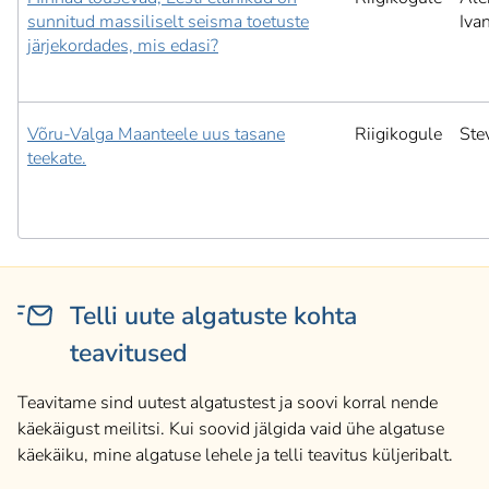
sunnitud massiliselt seisma toetuste
Iva
järjekordades, mis edasi?
Võru-Valga Maanteele uus tasane
Riigikogule
Ste
teekate.
Telli uute algatuste kohta
teavitused
Teavitame sind uutest algatustest ja soovi korral nende
käekäigust meilitsi. Kui soovid jälgida vaid ühe algatuse
käekäiku, mine algatuse lehele ja telli teavitus küljeribalt.