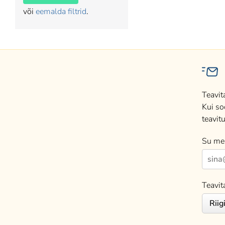
või
eemalda filtrid
.
Teavit
Kui so
teavitu
Su mei
Teavit