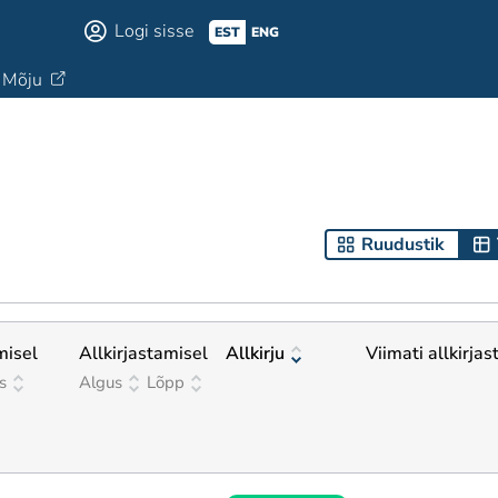
Logi sisse
EST
ENG
Mõju
Ruudustik
misel
Allkirjastamisel
Allkirju
Viimati allkirjas
s
Algus
Lõpp