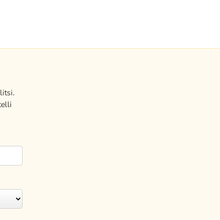
itsi.
elli