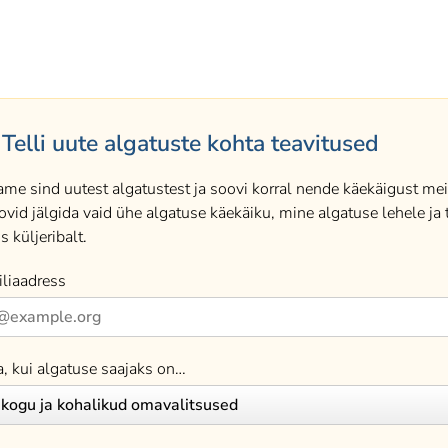
Telli uute algatuste kohta teavitused
ame sind uutest algatustest ja soovi korral nende käekäigust meil
ovid jälgida vaid ühe algatuse käekäiku, mine algatuse lehele ja t
s küljeribalt.
liaadress
a, kui algatuse saajaks on…