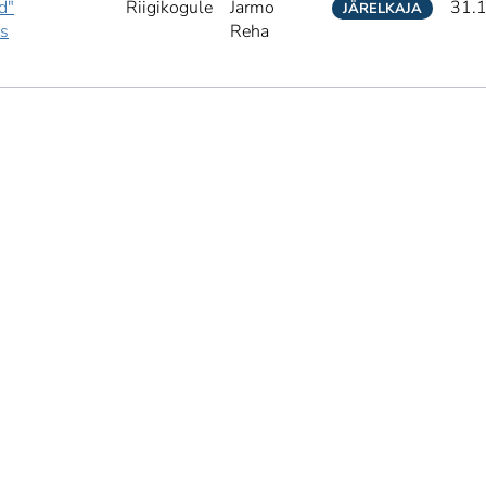
d"
Riigikogule
Jarmo
31.
JÄRELKAJA
ks
Reha