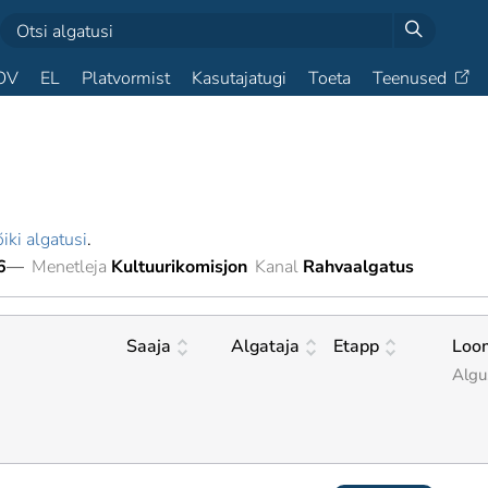
OV
EL
Platvormist
Kasutajatugi
Toeta
Teenused
iki algatusi
.
6
—
Menetleja
Kultuurikomisjon
Kanal
Rahvaalgatus
Saaja
Algataja
Etapp
Loo
Algu