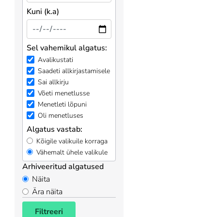
Kuni (k.a)
Sel vahemikul algatus:
Avalikustati
Saadeti allkirjastamisele
Sai allkirju
Võeti menetlusse
Menetleti lõpuni
Oli menetluses
Algatus vastab:
Kõigile valikuile korraga
Vähemalt ühele valikule
Arhiveeritud algatused
Näita
Ära näita
Filtreeri