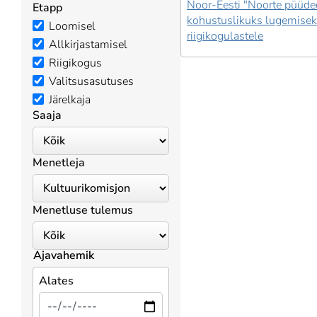
Noor-Eesti "Noorte püüde
Etapp
kohustuslikuks lugemise
Loomisel
riigikogulastele
Allkirjastamisel
Riigikogus
Valitsusasutuses
Järelkaja
Saaja
Menetleja
Menetluse tulemus
Ajavahemik
Alates