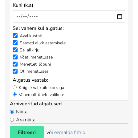
Kuni (k.a)
Sel vahemikul algatus:
Avalikustati
Saadeti allkirjastamisele
Sai allkirju
Võeti menetlusse
Menetleti lõpuni
Oli menetluses
Algatus vastab:
Kõigile valikuile korraga
Vähemalt ühele valikule
Arhiveeritud algatused
Näita
Ära näita
Filtreeri
või
eemalda filtrid
.