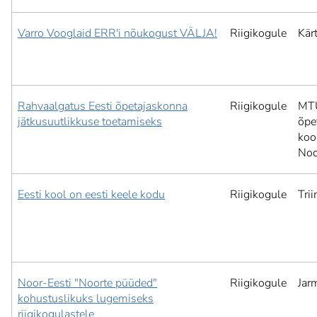
Varro Vooglaid ERR'i nõukogust VÄLJA!
Riigikogule
Kär
Rahvaalgatus Eesti õpetajaskonna
Riigikogule
MTÜ
jätkusuutlikkuse toetamiseks
õpe
koo
Noo
Eesti kool on eesti keele kodu
Riigikogule
Tri
Noor-Eesti "Noorte püüded"
Riigikogule
Jar
kohustuslikuks lugemiseks
riigikogulastele