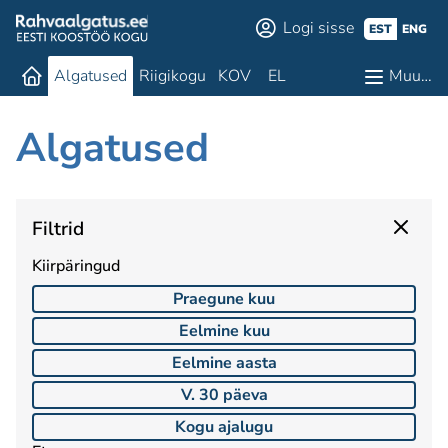
Logi sisse
EST
ENG
Algatused
Riigikogu
KOV
EL
Muu…
Algatused
Filtrid
Kiirpäringud
Praegune kuu
Eelmine kuu
Eelmine aasta
V. 30 päeva
Kogu ajalugu