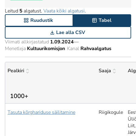
Leitud
5
algatust.
Vaata kõiki algatusi
.
Ruudustik
Tabel
Lae alla CSV
Viimati allkirjastatud
1.09.2024
—
Menetleja
Kultuurikomisjon
Kanal
Rahvaalgatus
Pealkiri
Saaja
Alg
1000+
Tasuta kõrghariduse säilitamine
Riigikogule
Ees
Üli
Liit,
Jär