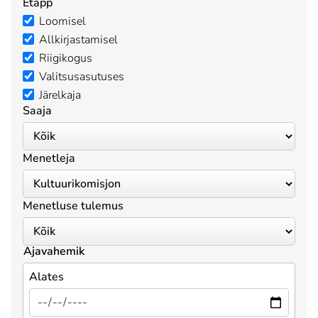
Etapp
Loomisel
Allkirjastamisel
Riigikogus
Valitsusasutuses
Järelkaja
Saaja
Menetleja
Menetluse tulemus
Ajavahemik
Alates