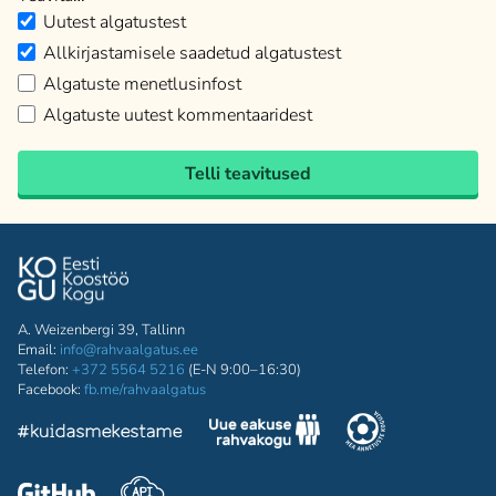
Uutest algatustest
Allkirjastamisele saadetud algatustest
Algatuste menetlusinfost
Algatuste uutest kommentaaridest
Telli teavitused
A. Weizenbergi 39, Tallinn
Email:
info@rahvaalgatus.ee
Telefon:
+372 5564 5216
(E-N 9:00–16:30)
Facebook:
fb.me/rahvaalgatus