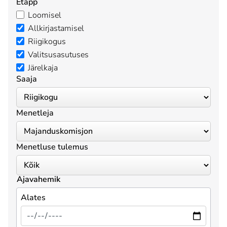
Etapp
Loomisel
Allkirjastamisel
Riigikogus
Valitsusasutuses
Järelkaja
Saaja
Menetleja
Menetluse tulemus
Ajavahemik
Alates