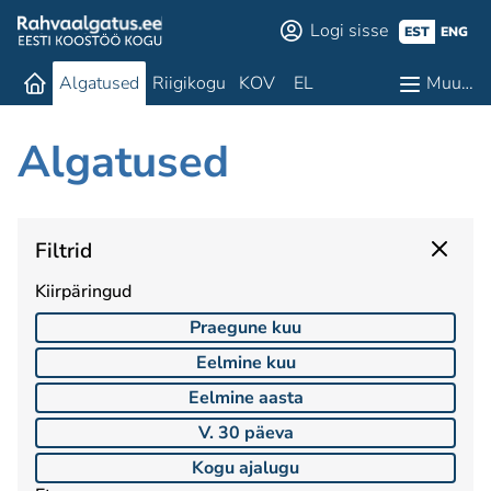
Logi sisse
EST
ENG
Algatused
Riigikogu
KOV
EL
Muu…
Algatused
Filtrid
Kiirpäringud
Praegune kuu
Eelmine kuu
Eelmine aasta
V. 30 päeva
Kogu ajalugu