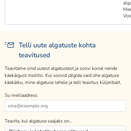
alg
Mee
Voo
Telli uute algatuste kohta
teavitused
Teavitame sind uutest algatustest ja soovi korral nende
käekäigust meilitsi. Kui soovid jälgida vaid ühe algatuse
käekäiku, mine algatuse lehele ja telli teavitus küljeribalt.
Su meiliaadress
Teavita, kui algatuse saajaks on…