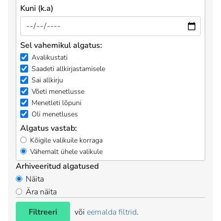
Kuni (k.a)
Sel vahemikul algatus:
Avalikustati
Saadeti allkirjastamisele
Sai allkirju
Võeti menetlusse
Menetleti lõpuni
Oli menetluses
Algatus vastab:
Kõigile valikuile korraga
Vähemalt ühele valikule
Arhiveeritud algatused
Näita
Ära näita
Filtreeri
või
eemalda filtrid
.