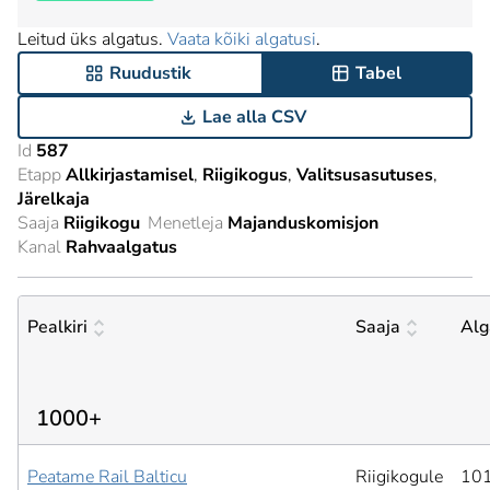
Leitud üks algatus.
Vaata kõiki algatusi
.
Ruudustik
Tabel
Lae alla CSV
Id
587
Etapp
Allkirjastamisel
Riigikogus
Valitsusasutuses
Järelkaja
Saaja
Riigikogu
Menetleja
Majanduskomisjon
Kanal
Rahvaalgatus
Pealkiri
Saaja
Alg
1000+
Peatame Rail Balticu
Riigikogule
101