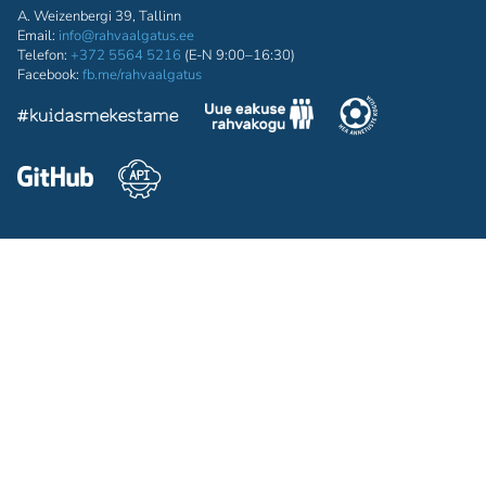
A. Weizenbergi 39, Tallinn
Email:
info@rahvaalgatus.ee
Telefon:
+372 5564 5216
(E-N 9:00–16:30)
Facebook:
fb.me/rahvaalgatus