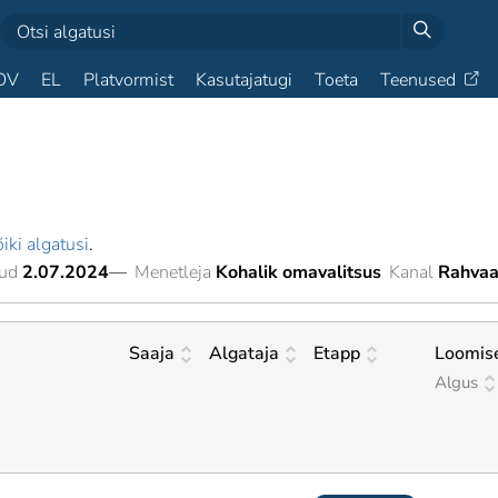
OV
EL
Platvormist
Kasutajatugi
Toeta
Teenused
iki algatusi
.
tud
2.07.2024
—
Menetleja
Kohalik omavalitsus
Kanal
Rahvaa
Saaja
Algataja
Etapp
Loomis
Algus