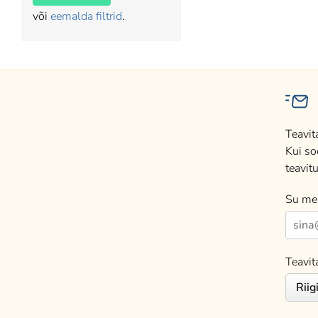
või
eemalda filtrid
.
Teavit
Kui so
teavitu
Su mei
Teavit