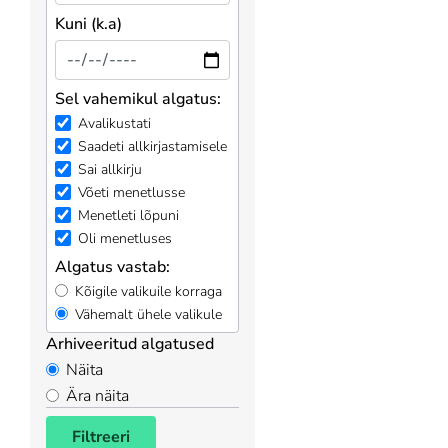
Kuni (k.a)
Sel vahemikul algatus:
Avalikustati
Saadeti allkirjastamisele
Sai allkirju
Võeti menetlusse
Menetleti lõpuni
Oli menetluses
Algatus vastab:
Kõigile valikuile korraga
Vähemalt ühele valikule
Arhiveeritud algatused
Näita
Ära näita
Filtreeri