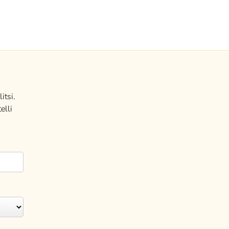
itsi.
elli