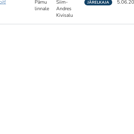
it!
Pärnu
Siim-
5.06.2
JÄRELKAJA
linnale
Andres
Kivisalu