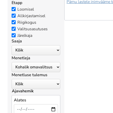
Pärnu lastele inimväärne to
Etapp
Loomisel
Allkirjastamisel
Riigikogus
Valitsusasutuses
Järelkaja
Saaja
Menetleja
Menetluse tulemus
Ajavahemik
Alates