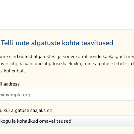
Telli uute algatuste kohta teavitused
ame sind uutest algatustest ja soovi korral nende käekäigust meil
ovid jälgida vaid ühe algatuse käekäiku, mine algatuse lehele ja t
s küljeribalt.
liaadress
a, kui algatuse saajaks on…