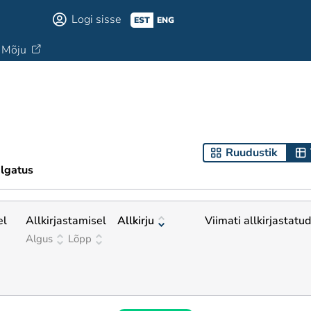
Logi sisse
EST
ENG
Mõju
Ruudustik
lgatus
el
Allkirjastamisel
Allkirju
Viimati allkirjastatud
Algus
Lõpp