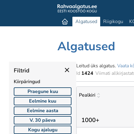
Algatused
Riigikogu
K
Algatused
Leitud üks algatus.
Vaata kõ
Filtrid
Id
1424
Viimati allkirjasta
Kiirpäringud
Praegune kuu
Pealkiri
Eelmine kuu
Eelmine aasta
1000+
V. 30 päeva
Kogu ajalugu