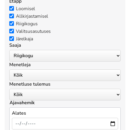
Etapp
Loomisel
Allkirjastamisel
Riigikogus
Valitsusasutuses
Järelkaja
Saaja
Menetleja
Menetluse tulemus
Ajavahemik
Alates