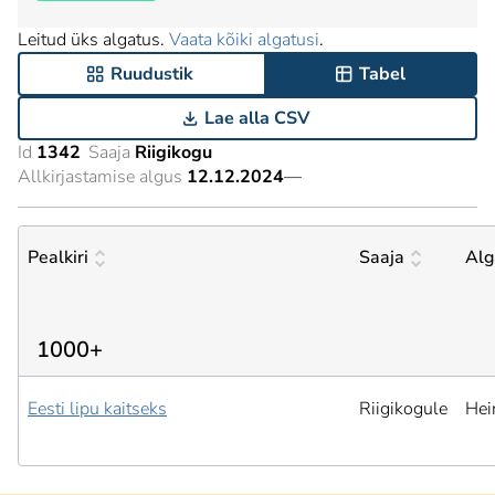
Leitud üks algatus.
Vaata kõiki algatusi
.
Ruudustik
Tabel
Lae alla CSV
Id
1342
Saaja
Riigikogu
Allkirjastamise algus
12.12.2024
—
Pealkiri
Saaja
Alg
1000+
Eesti lipu kaitseks
Riigikogule
Hei