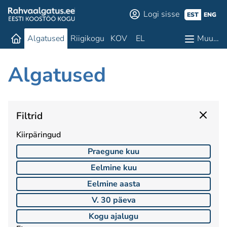
Logi sisse
EST
ENG
Algatused
Riigikogu
KOV
EL
Muu…
Algatused
Filtrid
Kiirpäringud
Praegune kuu
Eelmine kuu
Eelmine aasta
V. 30 päeva
Kogu ajalugu