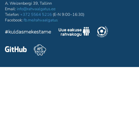
A. Weizenbergi 39, Tallinn
Email:
info@rahvaalgatus.ee
Telefon:
+372 5564 5216
(E-N 9:00–16:30)
Facebook:
fb.me/rahvaalgatus