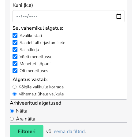
Kuni (k.a)
Sel vahemikul algatus:
Avalikustati
Saadeti allkirjastamisele
Sai allkirju
Võeti menetlusse
Menetleti lõpuni
Oli menetluses
Algatus vastab:
Kõigile valikuile korraga
Vähemalt ühele valikule
Arhiveeritud algatused
Näita
Ära näita
Filtreeri
või
eemalda filtrid
.