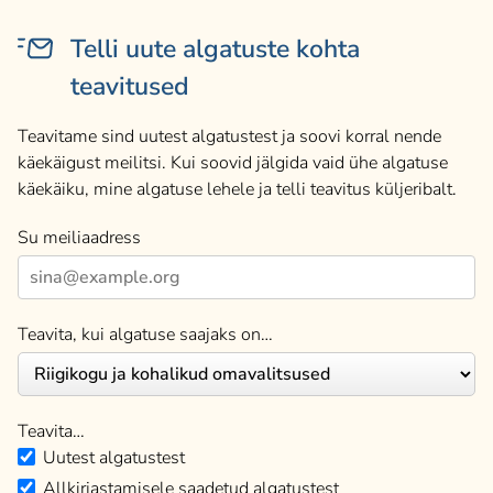
Telli uute algatuste kohta
teavitused
Teavitame sind uutest algatustest ja soovi korral nende
käekäigust meilitsi. Kui soovid jälgida vaid ühe algatuse
käekäiku, mine algatuse lehele ja telli teavitus küljeribalt.
Su meiliaadress
Teavita, kui algatuse saajaks on…
Teavita…
Uutest algatustest
Allkirjastamisele saadetud algatustest