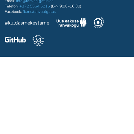
Email:
info@rahvaalgatus.ee
Telefon:
+372 5564 5216
(E-N 9:00–16:30)
Facebook:
fb.me/rahvaalgatus