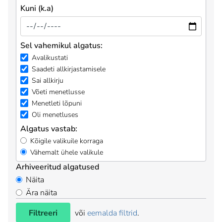
Kuni (k.a)
Sel vahemikul algatus:
Avalikustati
Saadeti allkirjastamisele
Sai allkirju
Võeti menetlusse
Menetleti lõpuni
Oli menetluses
Algatus vastab:
Kõigile valikuile korraga
Vähemalt ühele valikule
Arhiveeritud algatused
Näita
Ära näita
Filtreeri
või
eemalda filtrid
.