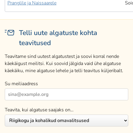
Pranglile ja Naissaarele
Soi
Telli uute algatuste kohta
teavitused
Teavitame sind uutest algatustest ja soovi korral nende
käekäigust meilitsi. Kui soovid jälgida vaid ühe algatuse
käekäiku, mine algatuse lehele ja telli teavitus küljeribalt.
Su meiliaadress
Teavita, kui algatuse saajaks on…