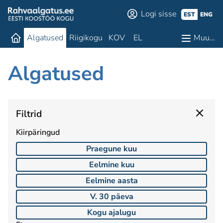
Logi sisse
EST
ENG
Algatused
Riigikogu
KOV
EL
Muu…
Algatused
Filtrid
Kiirpäringud
Praegune kuu
Eelmine kuu
Eelmine aasta
V. 30 päeva
Kogu ajalugu