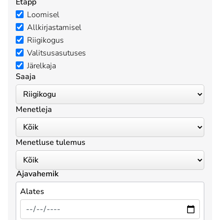
Etapp
Loomisel
Allkirjastamisel
Riigikogus
Valitsusasutuses
Järelkaja
Saaja
Menetleja
Menetluse tulemus
Ajavahemik
Alates