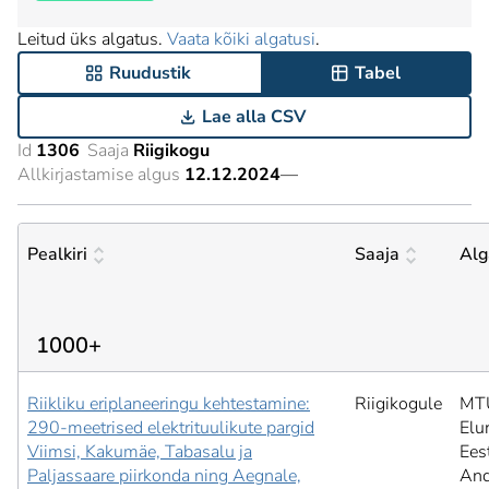
Leitud üks algatus.
Vaata kõiki algatusi
.
Ruudustik
Tabel
Lae alla CSV
Id
1306
Saaja
Riigikogu
Allkirjastamise algus
12.12.2024
—
Pealkiri
Saaja
Alg
1000+
Riikliku eriplaneeringu kehtestamine:
Riigikogule
MT
290-meetrised elektrituulikute pargid
Elu
Viimsi, Kakumäe, Tabasalu ja
Ees
Paljassaare piirkonda ning Aegnale,
And