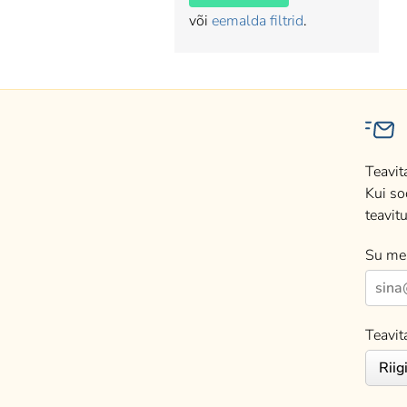
või
eemalda filtrid
.
Teavit
Kui so
teavitu
Su mei
Teavit