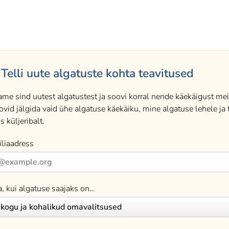
Telli uute algatuste kohta teavitused
ame sind uutest algatustest ja soovi korral nende käekäigust meil
ovid jälgida vaid ühe algatuse käekäiku, mine algatuse lehele ja t
s küljeribalt.
liaadress
a, kui algatuse saajaks on…