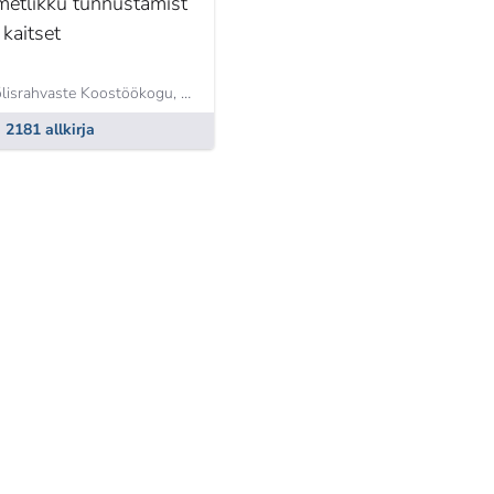
metlikku tunnustamist
 kaitset
lisrahvaste Koostöökogu,
Kristjan Moora
2181 allkirja