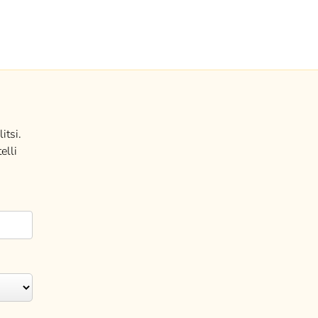
itsi.
elli