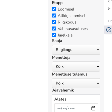
a
Etapp
ja
Loomisel
Allkirjastamisel
Põ
Riigikogus
Valitsusasutuses
Järelkaja
Saaja
Menetleja
Menetluse tulemus
Ajavahemik
Alates