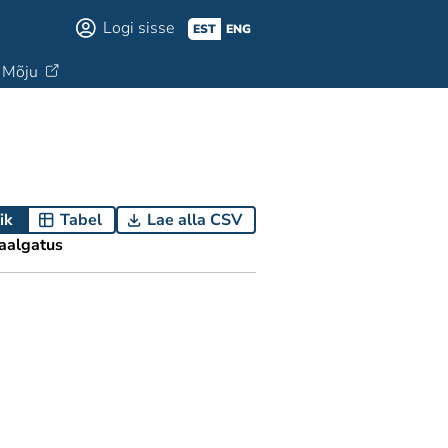
Logi sisse
EST
ENG
Mõju
ik
Tabel
Lae alla CSV
aalgatus