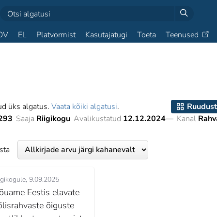
OV
EL
Platvormist
Kasutajatugi
Toeta
Teenused
ud üks algatus.
Vaata kõiki algatusi
.
Ruudust
293
Saaja
Riigikogu
Avalikustatud
12.12.2024
—
Kanal
Rahv
esta
igikogule
9.09.2025
õuame Eestis elavate
õlisrahvaste õiguste