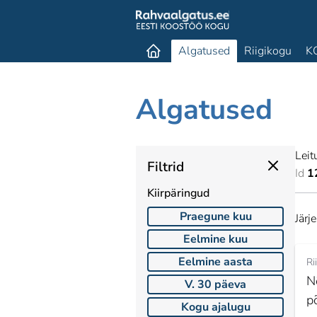
Algatused
Riigikogu
K
Algatused
Leit
Filtrid
Id
1
Kiirpäringud
Praegune kuu
Järj
Eelmine kuu
Eelmine aasta
Ri
N
V. 30 päeva
p
Kogu ajalugu