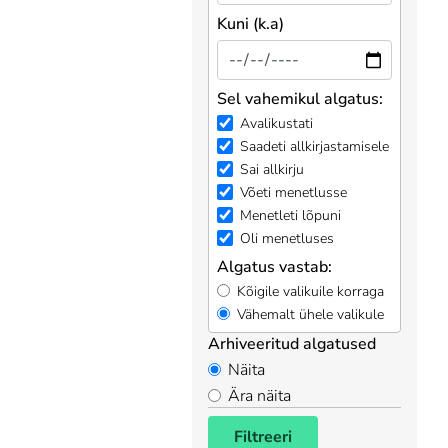
Kuni (k.a)
Sel vahemikul algatus:
Avalikustati
Saadeti allkirjastamisele
Sai allkirju
Võeti menetlusse
Menetleti lõpuni
Oli menetluses
Algatus vastab:
Kõigile valikuile korraga
Vähemalt ühele valikule
Arhiveeritud algatused
Näita
Ära näita
Filtreeri