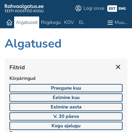
Logi sisse
EST
ENG
Algatused
Riigikogu
KOV
EL
Muu…
Algatused
Filtrid
Kiirpäringud
Praegune kuu
Eelmine kuu
Eelmine aasta
V. 30 päeva
Kogu ajalugu