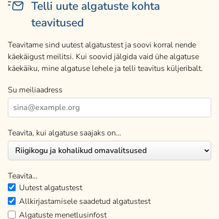
Telli uute algatuste kohta
teavitused
Teavitame sind uutest algatustest ja soovi korral nende
käekäigust meilitsi. Kui soovid jälgida vaid ühe algatuse
käekäiku, mine algatuse lehele ja telli teavitus küljeribalt.
Su meiliaadress
Teavita, kui algatuse saajaks on…
Teavita…
Uutest algatustest
Allkirjastamisele saadetud algatustest
Algatuste menetlusinfost