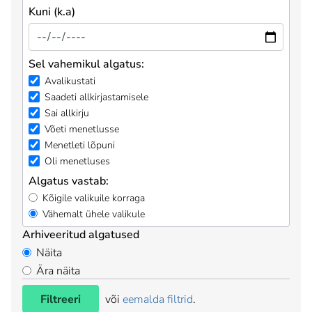
Kuni (k.a)
Sel vahemikul algatus:
Avalikustati
Saadeti allkirjastamisele
Sai allkirju
Võeti menetlusse
Menetleti lõpuni
Oli menetluses
Algatus vastab:
Kõigile valikuile korraga
Vähemalt ühele valikule
Arhiveeritud algatused
Näita
Ära näita
Filtreeri
või
eemalda filtrid
.