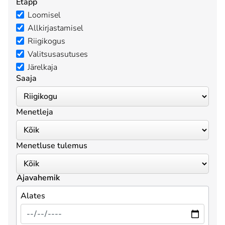
Etapp
Loomisel
Allkirjastamisel
Riigikogus
Valitsusasutuses
Järelkaja
Saaja
Menetleja
Menetluse tulemus
Ajavahemik
Alates