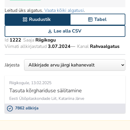
Leitud üks algatus.
Vaata kõiki algatusi
.
Ruudustik
Tabel
Lae alla CSV
Id
1222
Saaja
Riigikogu
Viimati allkirjastatud
3.07.2024
—
Kanal
Rahvaalgatus
Järjesta
Riigikogule
13.02.2025
Tasuta kõrghariduse säilitamine
Eesti Üliõpilaskondade Liit,
Katariina Järve
7862 allkirja