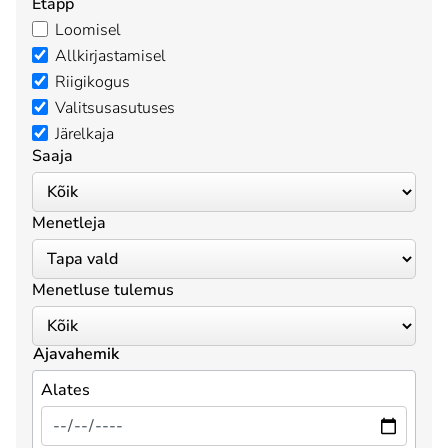
Etapp
Loomisel
Allkirjastamisel
Riigikogus
Valitsusasutuses
Järelkaja
Saaja
Menetleja
Menetluse tulemus
Ajavahemik
Alates