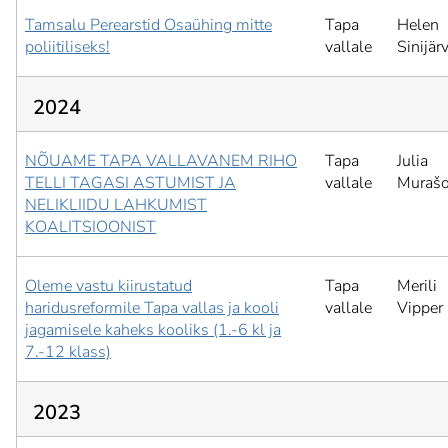
Tamsalu Perearstid Osaühing mitte
Tapa
Helen
poliitiliseks!
vallale
Sinijär
2024
NÕUAME TAPA VALLAVANEM RIHO
Tapa
Julia
TELLI TAGASI ASTUMIST JA
vallale
Muraš
NELIKLIIDU LAHKUMIST
KOALITSIOONIST
Oleme vastu kiirustatud
Tapa
Merili
haridusreformile Tapa vallas ja kooli
vallale
Vipper
jagamisele kaheks kooliks (1.-6 kl ja
7.-12 klass)
2023