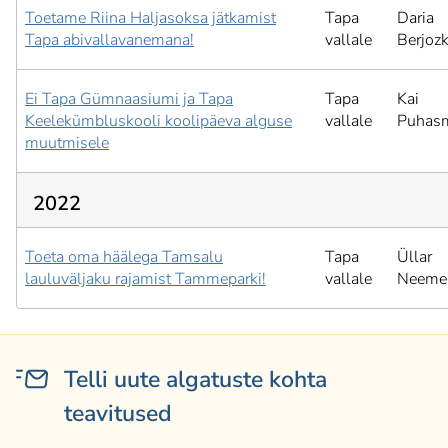
Toetame Riina Haljasoksa jätkamist
Tapa
Daria
Tapa abivallavanemana!
vallale
Berjozk
Ei Tapa Gümnaasiumi ja Tapa
Tapa
Kai
Keelekümbluskooli koolipäeva alguse
vallale
Puhas
muutmisele
2022
Toeta oma häälega Tamsalu
Tapa
Üllar
lauluväljaku rajamist Tammeparki!
vallale
Neeme
Telli uute algatuste kohta
teavitused