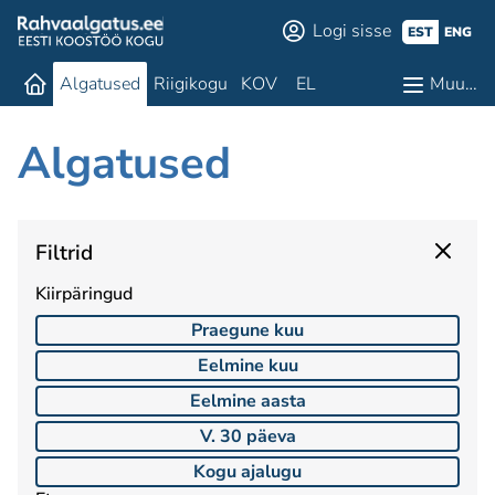
Logi sisse
EST
ENG
Algatused
Riigikogu
KOV
EL
Muu…
Algatused
Filtrid
Kiirpäringud
Praegune kuu
Eelmine kuu
Eelmine aasta
V. 30 päeva
Kogu ajalugu