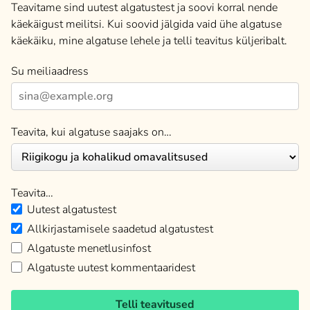
Teavitame sind uutest algatustest ja soovi korral nende
käekäigust meilitsi. Kui soovid jälgida vaid ühe algatuse
käekäiku, mine algatuse lehele ja telli teavitus küljeribalt.
Su meiliaadress
Teavita, kui algatuse saajaks on…
Teavita…
Uutest algatustest
Allkirjastamisele saadetud algatustest
Algatuste menetlusinfost
Algatuste uutest kommentaaridest
Telli teavitused