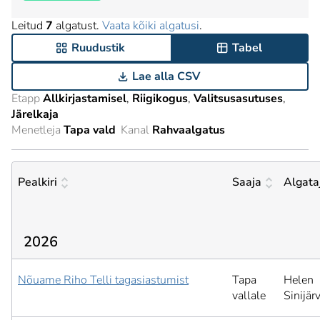
Leitud
7
algatust.
Vaata kõiki algatusi
.
Ruudustik
Tabel
Lae alla CSV
Etapp
Allkirjastamisel
Riigikogus
Valitsusasutuses
Järelkaja
Menetleja
Tapa vald
Kanal
Rahvaalgatus
Pealkiri
Saaja
Algata
2026
Nõuame Riho Telli tagasiastumist
Tapa
Helen
vallale
Sinijär