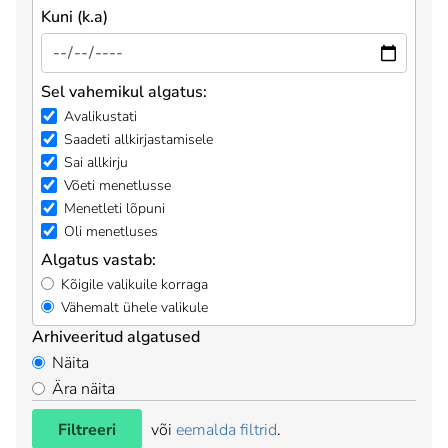
Kuni (k.a)
Sel vahemikul algatus:
Avalikustati
Saadeti allkirjastamisele
Sai allkirju
Võeti menetlusse
Menetleti lõpuni
Oli menetluses
Algatus vastab:
Kõigile valikuile korraga
Vähemalt ühele valikule
Arhiveeritud algatused
Näita
Ära näita
Filtreeri
või
eemalda filtrid
.