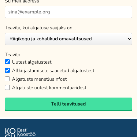
Su meiliaadress
Teavita, kui algatuse saajaks on…
Teavita…
Uutest algatustest
Allkirjastamisele saadetud algatustest
Algatuste menetlusinfost
Algatuste uutest kommentaaridest
Telli teavitused