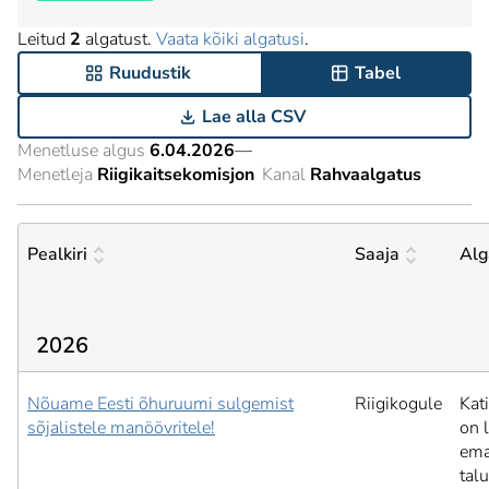
Leitud
2
algatust.
Vaata kõiki algatusi
.
Ruudustik
Tabel
Lae alla CSV
Menetluse algus
6.04.2026
—
Menetleja
Riigikaitsekomisjon
Kanal
Rahvaalgatus
Pealkiri
Saaja
Alg
2026
Nõuame Eesti õhuruumi sulgemist
Riigikogule
Kat
sõjalistele manöövritele!
on 
ema
tal