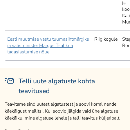
ja
koo
Kat
Mur
Eesti muutmise vastu tuumasihtmärgiks
Riigikogule
Ste
ja välisminister Margus Tsahkna
Ro
tagasiastumise nõue
Telli uute algatuste kohta
teavitused
Teavitame sind uutest algatustest ja soovi korral nende
käekäigust meilitsi. Kui soovid jälgida vaid ühe algatuse
käekäiku, mine algatuse lehele ja telli teavitus küljeribalt.