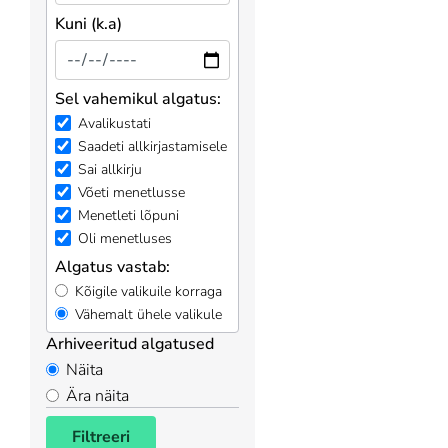
Kuni (k.a)
Sel vahemikul algatus:
Avalikustati
Saadeti allkirjastamisele
Sai allkirju
Võeti menetlusse
Menetleti lõpuni
Oli menetluses
Algatus vastab:
Kõigile valikuile korraga
Vähemalt ühele valikule
Arhiveeritud algatused
Näita
Ära näita
Filtreeri