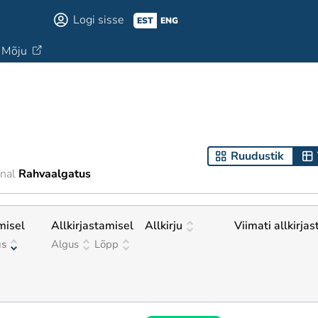
Logi sisse
EST
ENG
Mõju
Ruudustik
nal
Rahvaalgatus
misel
Allkirjastamisel
Allkirju
Viimati allkirja
us
Algus
Lõpp