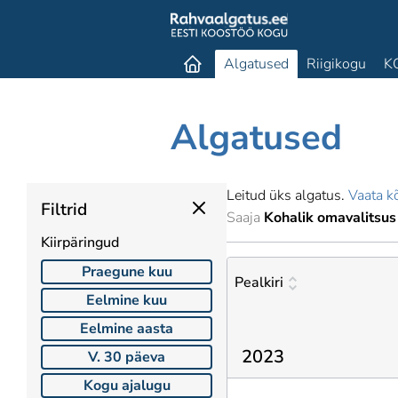
Algatused
Riigikogu
K
Algatused
Leitud üks algatus.
Vaata kõ
Filtrid
Saaja
Kohalik omavalitsus
Kiirpäringud
Praegune kuu
Pealkiri
Eelmine kuu
Eelmine aasta
2023
V. 30 päeva
Kogu ajalugu