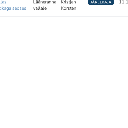
llas
Lääneranna
Kristjan
11.
JÄRELKAJA
tikaga seoses
vallale
Korsten