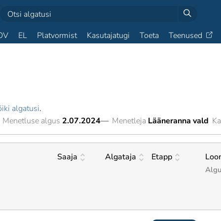
OV
EL
Platvormist
Kasutajatugi
Toeta
Teenused
iki algatusi
.
Menetluse algus
2.07.2024
—
Menetleja
Lääneranna vald
Ka
Saaja
Algataja
Etapp
Loo
Alg