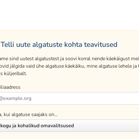
Telli uute algatuste kohta teavitused
ame sind uutest algatustest ja soovi korral nende käekäigust meil
ovid jälgida vaid ühe algatuse käekäiku, mine algatuse lehele ja t
s küljeribalt.
liaadress
a, kui algatuse saajaks on…