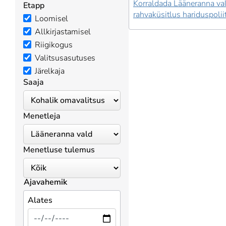
Korraldada Lääneranna va
Etapp
rahvaküsitlus hariduspolii
Loomisel
Allkirjastamisel
Riigikogus
Valitsusasutuses
Järelkaja
Saaja
Menetleja
Menetluse tulemus
Ajavahemik
Alates