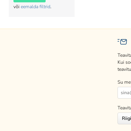
või
eemalda filtrid
.
Teavit
Kui so
teavitu
Su mei
Teavit