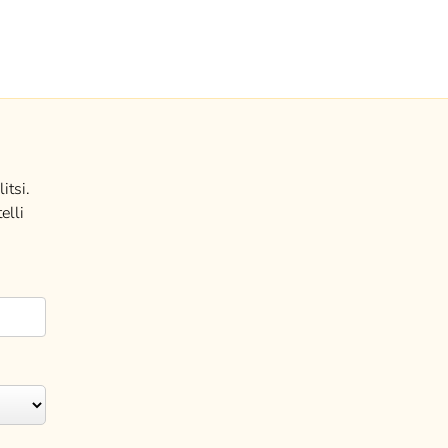
itsi.
elli