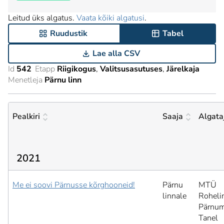
Leitud üks algatus.
Vaata kõiki algatusi
.
Ruudustik
Tabel
Lae alla CSV
Id
542
Etapp
Riigikogus
Valitsusasutuses
Järelkaja
Menetleja
Pärnu linn
Pealkiri
Saaja
Algata
2021
Me ei soovi Pärnusse kõrghooneid!
Pärnu
MTÜ
linnale
Roheli
Pärnum
Tanel