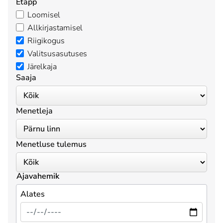
Etapp
Loomisel
Allkirjastamisel
Riigikogus
Valitsusasutuses
Järelkaja
Saaja
Menetleja
Menetluse tulemus
Ajavahemik
Alates