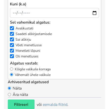
Kuni (k.a)
Sel vahemikul algatus:
Avalikustati
Saadeti allkirjastamisele
Sai allkirju
Võeti menetlusse
Menetleti lõpuni
Oli menetluses
Algatus vastab:
Kõigile valikuile korraga
Vähemalt ühele valikule
Arhiveeritud algatused
Näita
Ära näita
Filtreeri
või
eemalda filtrid
.