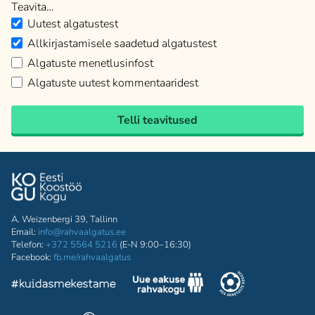
Teavita…
Uutest algatustest
Allkirjastamisele saadetud algatustest
Algatuste menetlusinfost
Algatuste uutest kommentaaridest
Telli teavitused
A. Weizenbergi 39, Tallinn
Email:
info@rahvaalgatus.ee
Telefon:
+372 5564 5216
(E-N 9:00–16:30)
Facebook:
fb.me/rahvaalgatus