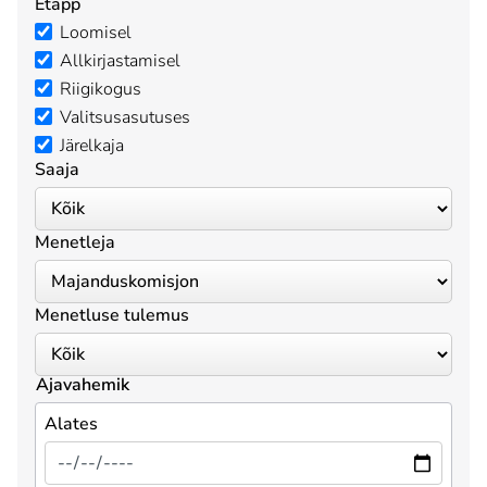
Etapp
Loomisel
Allkirjastamisel
Riigikogus
Valitsusasutuses
Järelkaja
Saaja
Menetleja
Menetluse tulemus
Ajavahemik
Alates