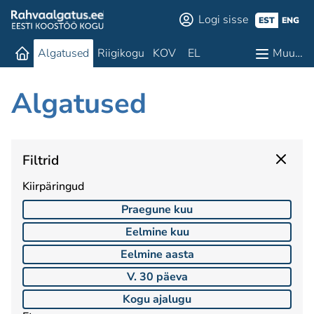
Logi sisse
EST
ENG
Algatused
Riigikogu
KOV
EL
Muu…
Algatused
Filtrid
Kiirpäringud
Praegune kuu
Eelmine kuu
Eelmine aasta
V. 30 päeva
Kogu ajalugu