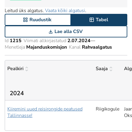
Leitud üks algatus.
Vaata kõiki algatusi
.
Ruudustik
Tabel
Lae alla CSV
Id
1215
Viimati allkirjastatud
2.07.2024
—
Menetleja
Majanduskomisjon
Kanal
Rahvaalgatus
Pealkiri
Saaja
Alg
2024
Kiiremini uued reisirongide peatused
Riigikogule
Jaa
Tallinnasse!
Ok