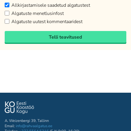
Allkirjastamisele saadetud algatustest
Algatuste menetlusinfost
Algatuste uutest kommentaaridest
Telli teavitused
A. Weizenbergi 39, Tallinn
Email:
info@rahvaalgatus.ee