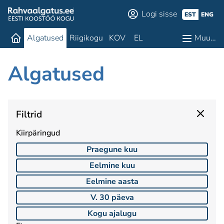
Logi sisse
EST
ENG
Algatused
Riigikogu
KOV
EL
Muu…
Algatused
Filtrid
Kiirpäringud
Praegune kuu
Eelmine kuu
Eelmine aasta
V. 30 päeva
Kogu ajalugu