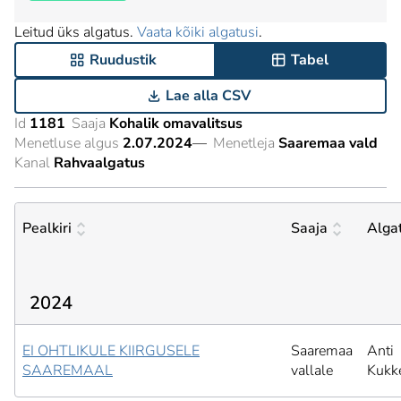
Leitud üks algatus.
Vaata kõiki algatusi
.
Ruudustik
Tabel
Lae alla CSV
Id
1181
Saaja
Kohalik omavalitsus
Menetluse algus
2.07.2024
—
Menetleja
Saaremaa vald
Kanal
Rahvaalgatus
Pealkiri
Saaja
Alga
2024
EI OHTLIKULE KIIRGUSELE
Saaremaa
Anti
SAAREMAAL
vallale
Kukk