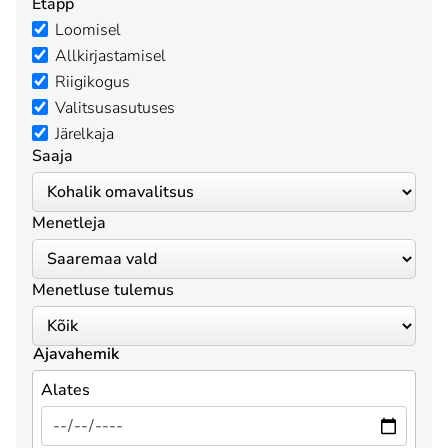
Etapp
Loomisel
Allkirjastamisel
Riigikogus
Valitsusasutuses
Järelkaja
Saaja
Menetleja
Menetluse tulemus
Ajavahemik
Alates