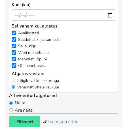
Kuni (k.a)
Sel vahemikul algatus:
Avalikustati
Saadeti allkirjastamisele
Sai allkirju
Võeti menetlusse
Menetleti lõpuni
Oli menetluses
Algatus vastab:
Kõigile valikuile korraga
Vähemalt ühele valikule
Arhiveeritud algatused
Näita
Ära näita
Filtreeri
või
eemalda filtrid
.