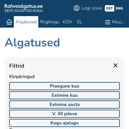
Logi sisse
EST
ENG
Algatused
Riigikogu
KOV
EL
Muu…
Algatused
Filtrid
Kiirpäringud
Praegune kuu
Eelmine kuu
Eelmine aasta
V. 30 päeva
Kogu ajalugu