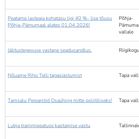
Peatame lasteaia kohatasu ligi 40 %- lise tõusu
Põhja-
Põhja-Pärnumaal alates 01.04.2026!
Pärnuma
vallale
Jälitustegevuse vastane seadusandlus.
Riigikog
Nõuame Riho Telli tagasiastumist
Tapa vall
Tamsalu Perearstid Osaühing mitte poliitiliseks!
Tapa vall
Lubja trammipeatuse kaotamise vastu
Tallinnal