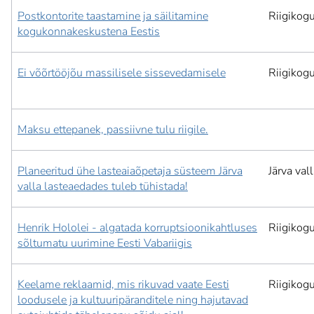
Postkontorite taastamine ja säilitamine
Riigikog
kogukonnakeskustena Eestis
Ei võõrtööjõu massilisele sissevedamisele
Riigikog
Maksu ettepanek, passiivne tulu riigile.
Planeeritud ühe lasteaiaõpetaja süsteem Järva
Järva val
valla lasteaedades tuleb tühistada!
Henrik Hololei - algatada korruptsioonikahtluses
Riigikog
sõltumatu uurimine Eesti Vabariigis
Keelame reklaamid, mis rikuvad vaate Eesti
Riigikog
loodusele ja kultuuripäranditele ning hajutavad