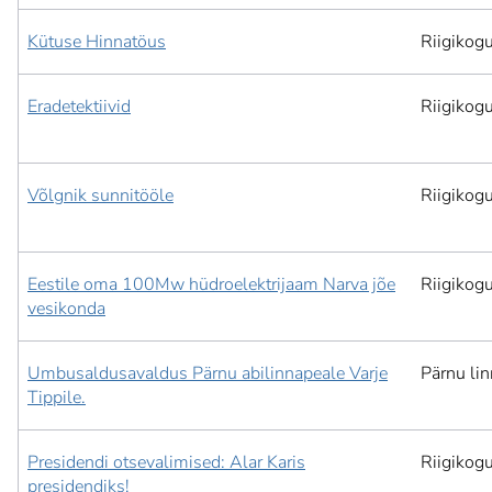
Kütuse Hinnatöus
Riigikog
Eradetektiivid
Riigikog
Võlgnik sunnitööle
Riigikog
Eestile oma 100Mw hüdroelektrijaam Narva jõe
Riigikog
vesikonda
Umbusaldusavaldus Pärnu abilinnapeale Varje
Pärnu lin
Tippile.
Presidendi otsevalimised: Alar Karis
Riigikog
presidendiks!