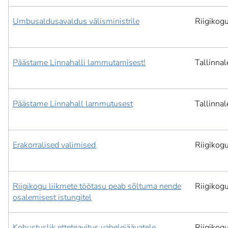
Umbusaldusavaldus välisministrile
Riigikog
Päästame Linnahalli lammutamisest!
Tallinnal
Päästame Linnahall lammutusest
Tallinnal
Erakorralised valimised
Riigikog
Riigikogu liikmete töötasu peab sõltuma nende
Riigikog
osalemisest istungitel
Kohustuslik etteteavitus vahelejäävatele
Riigikog