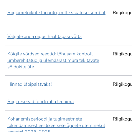
Riigiametnikule tööauto, mitte staatuse sümbol
Riigikog
Valijale anda õigus hääl tagasi võtta
Kõigile võrdsed reeglid: tõhusam kontroll
Riigikog
ümberehitatud ja ülemäärast müra tekitavate
sõidukite üle
Hinnad läbipaistvaks!
Riigikog
Riigi reservid fondi raha teenima
Kohanemisperioodi ja tugimeetmete
Riigikog
rakendamisest eestikeelsele õppele üleminekul