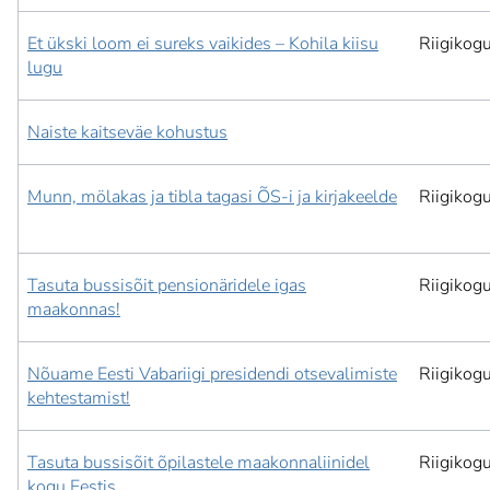
Et ükski loom ei sureks vaikides – Kohila kiisu
Riigikog
lugu
Naiste kaitseväe kohustus
Munn, mölakas ja tibla tagasi ÕS-i ja kirjakeelde
Riigikog
Tasuta bussisõit pensionäridele igas
Riigikog
maakonnas!
Nõuame Eesti Vabariigi presidendi otsevalimiste
Riigikog
kehtestamist!
Tasuta bussisõit õpilastele maakonnaliinidel
Riigikog
kogu Eestis.