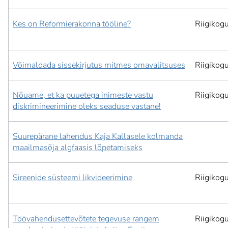
Kes on Reformierakonna tööline?
Riigikog
Võimaldada sissekirjutus mitmes omavalitsuses
Riigikog
Nõuame, et ka puuetega inimeste vastu
Riigikog
diskrimineerimine oleks seaduse vastane!
Suurepärane lahendus Kaja Kallasele kolmanda
maailmasõja algfaasis lõpetamiseks
Sireenide süsteemi likvideerimine
Riigikog
Töövahendusettevõtete tegevuse rangem
Riigikog