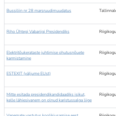
Bussiliin nr 28 marsruudimuudatus
Tallinnal
Riho Ühtegi Vabariigi Presidendiks
Riigikog
Elektritõukerataste juhtimise ohutusnõuete
Riigikog
karmistamine
ESTEXIT (väljume EUst)
Riigikog
Mitte esitada presidendikandidaadiks isikut,
Riigikog
kelle lähiesivanem on olnud karistussalga liige
Vanemate vastutus koolikiusamise eest
Riigikog