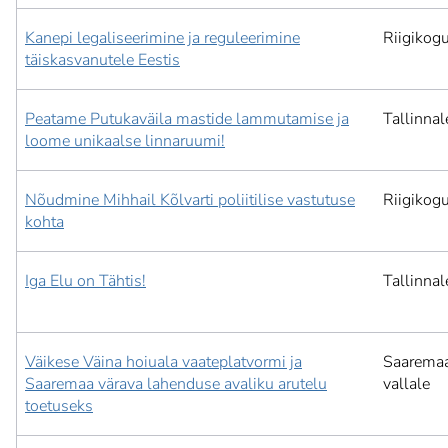
Kanepi legaliseerimine ja reguleerimine
Riigikog
täiskasvanutele Eestis
Peatame Putukaväila mastide lammutamise ja
Tallinnal
loome unikaalse linnaruumi!
Nõudmine Mihhail Kõlvarti poliitilise vastutuse
Riigikog
kohta
Iga Elu on Tähtis!
Tallinnal
Väikese Väina hoiuala vaateplatvormi ja
Saarema
Saaremaa värava lahenduse avaliku arutelu
vallale
toetuseks