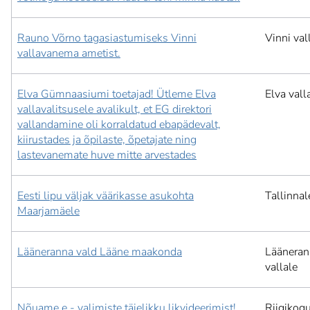
Rauno Võrno tagasiastumiseks Vinni
Vinni val
vallavanema ametist.
Elva Gümnaasiumi toetajad! Ütleme Elva
Elva vall
vallavalitsusele avalikult, et EG direktori
vallandamine oli korraldatud ebapädevalt,
kiirustades ja õpilaste, õpetajate ning
lastevanemate huve mitte arvestades
Eesti lipu väljak väärikasse asukohta
Tallinnal
Maarjamäele
Lääneranna vald Lääne maakonda
Lääneran
vallale
Nõuame e - valimiste täielikku likvideerimist!
Riigikog