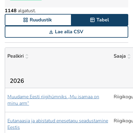
1148
algatust.
Ruudustik
Tabel
Lae alla CSV
Pealkiri
Saaja
2026
Muudame Eesti riigihümniks „Mu isamaa on
Riigikog
minu arm“
Eutanaasia ja abistatud enesetapu seadustamine
Riigikog
Eestis