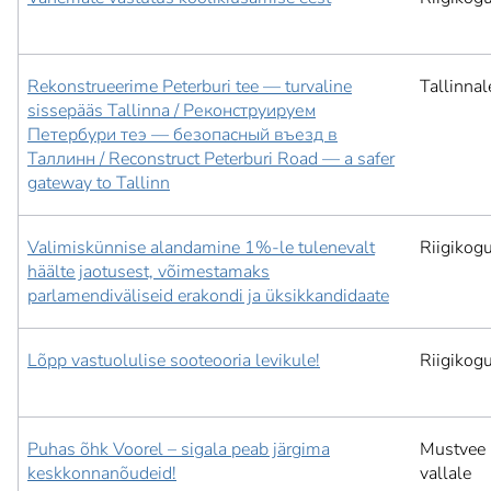
Rekonstrueerime Peterburi tee — turvaline
Tallinnal
sissepääs Tallinna / Реконструируем
Петербури теэ — безопасный въезд в
Таллинн / Reconstruct Peterburi Road — a safer
gateway to Tallinn
Valimiskünnise alandamine 1%-le tulenevalt
Riigikog
häälte jaotusest, võimestamaks
parlamendiväliseid erakondi ja üksikkandidaate
Lõpp vastuolulise sooteooria levikule!
Riigikog
Puhas õhk Voorel – sigala peab järgima
Mustvee
keskkonnanõudeid!
vallale