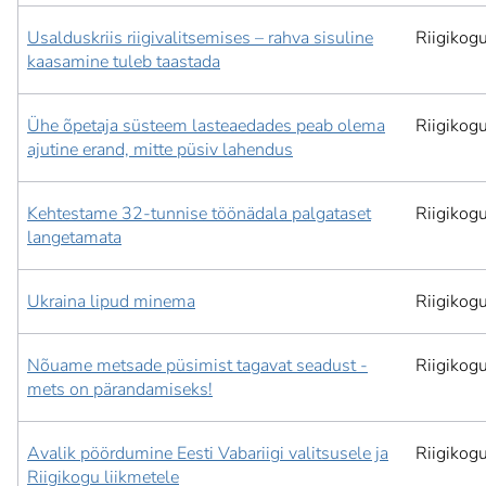
Usalduskriis riigivalitsemises – rahva sisuline
Riigikog
kaasamine tuleb taastada
Ühe õpetaja süsteem lasteaedades peab olema
Riigikog
ajutine erand, mitte püsiv lahendus
Kehtestame 32-tunnise töönädala palgataset
Riigikog
langetamata
Ukraina lipud minema
Riigikog
Nõuame metsade püsimist tagavat seadust -
Riigikog
mets on pärandamiseks!
Avalik pöördumine Eesti Vabariigi valitsusele ja
Riigikog
Riigikogu liikmetele