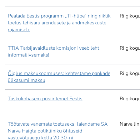
Peatada Eestis programm ,,TI-hüpe" ning riiklik
Riigikog
toetus tehisaru arendusele ja andmekeskuste
rajamisele
TTJA Tarbijavaidluste komisjoni veebileht
Riigikog
informatiivsemaks!
Õiglus maksukoormuses: kehtestame pankade
Riigikog
ülikasumi maksu
Taskukohasem püsiinternet Eestis
Riigikog
Töötavate vanemate toetuseks: laiendame SA
Narva lin
Narva Haigla polikliiniku õhtuseid
vastuvõtuaegu kella 20:30-ni