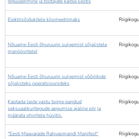
reguleerimine ja töötajate kaitse Eestis
Elektrisõidukitele kilomeetrimaks
Riigikog
Nõuame Eesti õhuruumi sulgemist sõjalistele
Riigikog
manöövritele!
Nõuame Eesti õhuruumi sulgemist võõriikide
Riigikog
sõjalisteks operatsioonideks
Kaotada laste vastu toime pandud
Riigikog
seksuaalkuritegude aegumise ajaline piir ja
määrata ohvritele hüvitis.
"Eesti Maavarade Rahvaomandi Manifest"
Riigikog