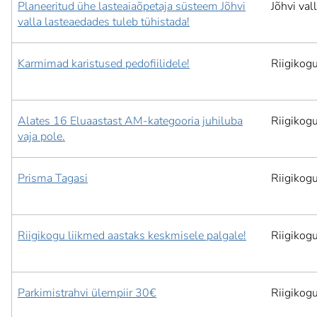
Planeeritud ühe lasteaiaõpetaja süsteem Jõhvi
Jõhvi val
valla lasteaedades tuleb tühistada!
Karmimad karistused pedofiilidele!
Riigikog
Alates 16 Eluaastast AM-kategooria juhiluba
Riigikog
vaja pole.
Prisma Tagasi
Riigikog
Riigikogu liikmed aastaks keskmisele palgale!
Riigikog
Parkimistrahvi ülempiir 30€
Riigikog