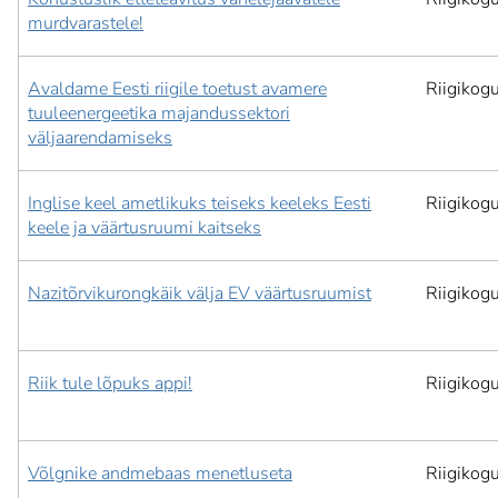
murdvarastele!
Avaldame Eesti riigile toetust avamere
Riigikog
tuuleenergeetika majandussektori
väljaarendamiseks
Inglise keel ametlikuks teiseks keeleks Eesti
Riigikog
keele ja väärtusruumi kaitseks
Nazitõrvikurongkäik välja EV väärtusruumist
Riigikog
Riik tule lõpuks appi!
Riigikog
Võlgnike andmebaas menetluseta
Riigikog