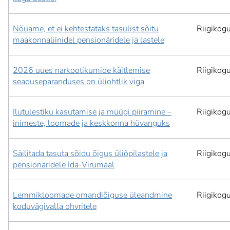
Nõuame, et ei kehtestataks tasulist sõitu
Riigikog
maakonnaliinidel pensionäridele ja lastele
2026 uues narkootikumide käitlemise
Riigikog
seaduseparanduses on üliohtlik viga
Ilutulestiku kasutamise ja müügi piiramine –
Riigikog
inimeste, loomade ja keskkonna hüvanguks
Säilitada tasuta sõidu õigus üliõpilastele ja
Riigikog
pensionäridele Ida-Virumaal
Lemmikloomade omandiõiguse üleandmine
Riigikog
koduvägivalla ohvritele