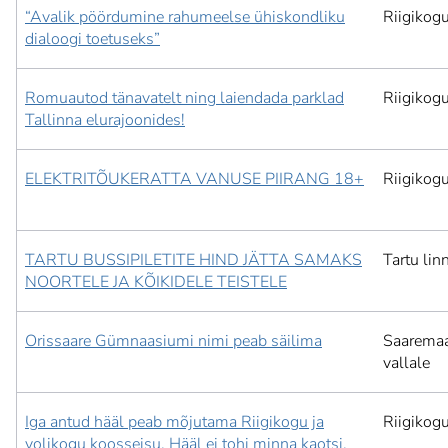
“Avalik pöördumine rahumeelse ühiskondliku
Riigikog
dialoogi toetuseks”
Romuautod tänavatelt ning laiendada parklad
Riigikog
Tallinna elurajoonides!
ELEKTRITÕUKERATTA VANUSE PIIRANG 18+
Riigikog
TARTU BUSSIPILETITE HIND JÄTTA SAMAKS
Tartu lin
NOORTELE JA KÕIKIDELE TEISTELE
Orissaare Gümnaasiumi nimi peab säilima
Saarema
vallale
Iga antud hääl peab mõjutama Riigikogu ja
Riigikog
volikogu koosseisu. Hääl ei tohi minna kaotsi.