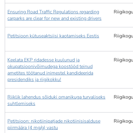
Ensuring Road Traffic Regulations regarding
Riigikog
carparks are clear for new and existing drivers
Petitsioon kütuseaktsiisi kaotamiseks Eestis
Riigikog
Keelata EKP ridadesse kuulunud ja
Riigikog
okupatsioonivõimudega koostööd teinud
ametites töötanud inimestel kandideerida
presidendiks ja riigikokku!
Riiklik lahendus sõiduki omanikuga turvaliseks
Riigikog
suhtlemiseks
Petitsioon: nikotiinipatjade nikotiinisisalduse
Riigikog
piirmäära (4 mg/g) vastu