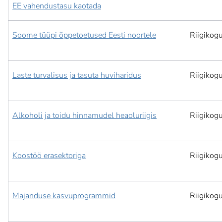
EE vahendustasu kaotada
Soome tüüpi õppetoetused Eesti noortele
Riigikog
Laste turvalisus ja tasuta huviharidus
Riigikog
Alkoholi ja toidu hinnamudel heaoluriigis
Riigikog
Koostöö erasektoriga
Riigikog
Majanduse kasvuprogrammid
Riigikog