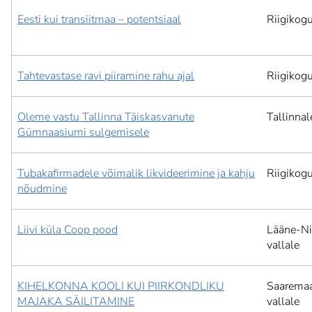
Eesti kui transiitmaa – potentsiaal
Riigikog
Tahtevastase ravi piiramine rahu ajal
Riigikog
Oleme vastu Tallinna Täiskasvanute
Tallinnal
Gümnaasiumi sulgemisele
Tubakafirmadele võimalik likvideerimine ja kahju
Riigikog
nõudmine
Liivi küla Coop pood
Lääne-Ni
vallale
KIHELKONNA KOOLI KUI PIIRKONDLIKU
Saarema
MAJAKA SÄILITAMINE
vallale