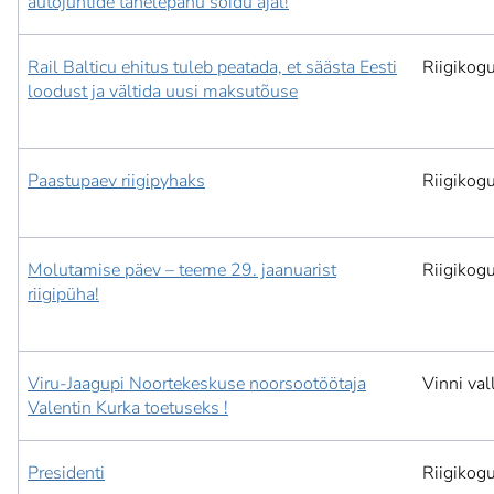
autojuhtide tähelepanu sõidu ajal!
Rail Balticu ehitus tuleb peatada, et säästa Eesti
Riigikog
loodust ja vältida uusi maksutõuse
Paastupaev riigipyhaks
Riigikog
Molutamise päev – teeme 29. jaanuarist
Riigikog
riigipüha!
Viru-Jaagupi Noortekeskuse noorsootöötaja
Vinni val
Valentin Kurka toetuseks !
Presidenti
Riigikog