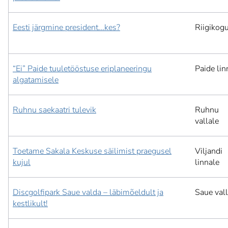
Eesti järgmine president...kes?
Riigikog
“Ei” Paide tuuletööstuse eriplaneeringu
Paide lin
algatamisele
Ruhnu saekaatri tulevik
Ruhnu
vallale
Toetame Sakala Keskuse säilimist praegusel
Viljandi
kujul
linnale
Discgolfipark Saue valda – läbimõeldult ja
Saue vall
kestlikult!