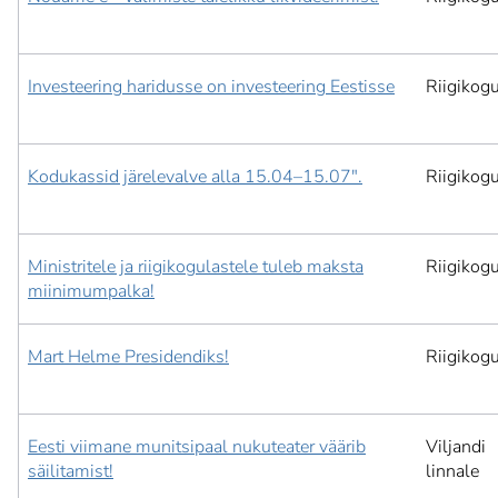
Investeering haridusse on investeering Eestisse
Riigikog
Kodukassid järelevalve alla 15.04–15.07".
Riigikog
Ministritele ja riigikogulastele tuleb maksta
Riigikog
miinimumpalka!
Mart Helme Presidendiks!
Riigikog
Eesti viimane munitsipaal nukuteater väärib
Viljandi
säilitamist!
linnale