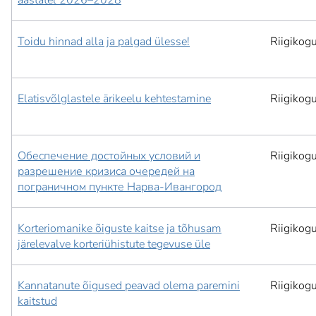
aastatel 2026–2028
Toidu hinnad alla ja palgad ülesse!
Riigikog
Elatisvõlglastele ärikeelu kehtestamine
Riigikog
Обеспечение достойных условий и
Riigikog
разрешение кризиса очередей на
пограничном пункте Нарва-Ивангород
Korteriomanike õiguste kaitse ja tõhusam
Riigikog
järelevalve korteriühistute tegevuse üle
Kannatanute õigused peavad olema paremini
Riigikog
kaitstud