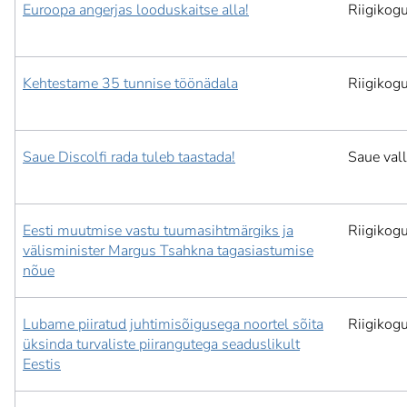
Euroopa angerjas looduskaitse alla!
Riigikog
Kehtestame 35 tunnise töönädala
Riigikog
Saue Discolfi rada tuleb taastada!
Saue vall
Eesti muutmise vastu tuumasihtmärgiks ja
Riigikog
välisminister Margus Tsahkna tagasiastumise
nõue
Lubame piiratud juhtimisõigusega noortel sõita
Riigikog
üksinda turvaliste piirangutega seaduslikult
Eestis