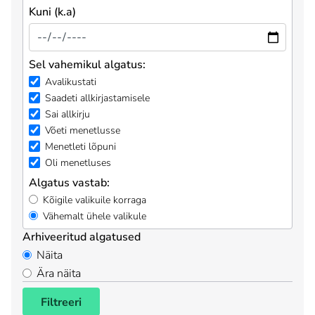
Kuni (k.a)
Sel vahemikul algatus:
Avalikustati
Saadeti allkirjastamisele
Sai allkirju
Võeti menetlusse
Menetleti lõpuni
Oli menetluses
Algatus vastab:
Kõigile valikuile korraga
Vähemalt ühele valikule
Arhiveeritud algatused
Näita
Ära näita
Filtreeri