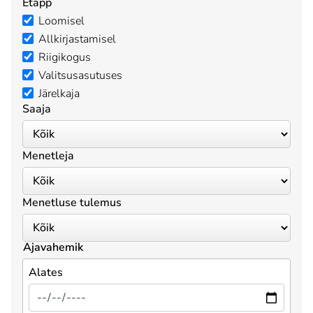
Etapp
Loomisel
Allkirjastamisel
Riigikogus
Valitsusasutuses
Järelkaja
Saaja
Menetleja
Menetluse tulemus
Ajavahemik
Alates