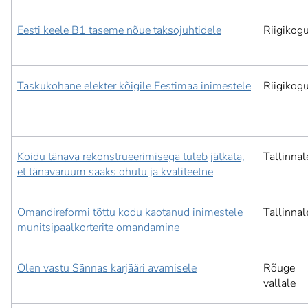
Eesti keele B1 taseme nõue taksojuhtidele
Riigikog
Taskukohane elekter kõigile Eestimaa inimestele
Riigikog
Koidu tänava rekonstrueerimisega tuleb jätkata,
Tallinnal
et tänavaruum saaks ohutu ja kvaliteetne
Omandireformi tõttu kodu kaotanud inimestele
Tallinnal
munitsipaalkorterite omandamine
Olen vastu Sännas karjääri avamisele
Rõuge
vallale