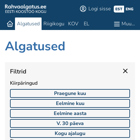
Logi sisse
EST
ENG
Algatused
Riigikogu
KOV
EL
Muu…
Algatused
Filtrid
Kiirpäringud
Praegune kuu
Eelmine kuu
Eelmine aasta
V. 30 päeva
Kogu ajalugu