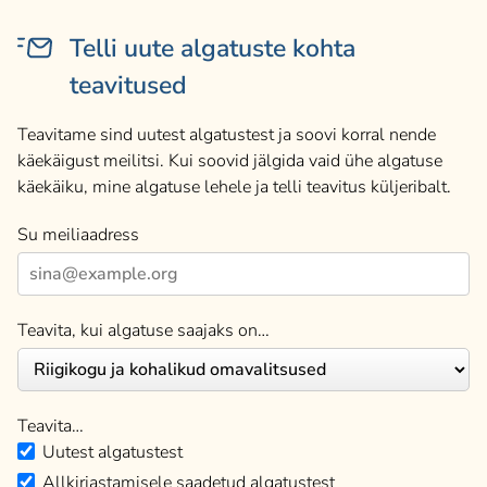
Telli uute algatuste kohta
teavitused
Teavitame sind uutest algatustest ja soovi korral nende
käekäigust meilitsi. Kui soovid jälgida vaid ühe algatuse
käekäiku, mine algatuse lehele ja telli teavitus küljeribalt.
Su meiliaadress
Teavita, kui algatuse saajaks on…
Teavita…
Uutest algatustest
Allkirjastamisele saadetud algatustest