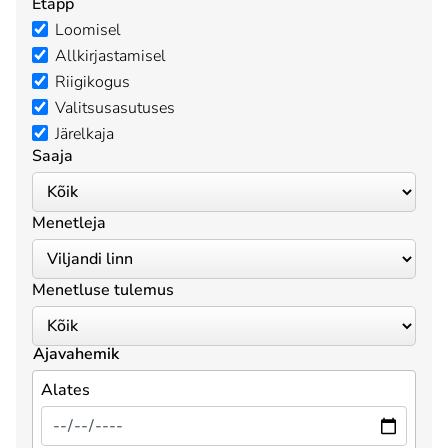
Etapp
Loomisel
Allkirjastamisel
Riigikogus
Valitsusasutuses
Järelkaja
Saaja
Menetleja
Menetluse tulemus
Ajavahemik
Alates