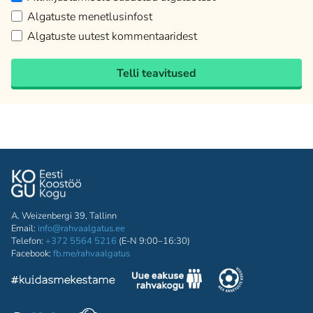
Algatuste menetlusinfost
Algatuste uutest kommentaaridest
Telli teavitused
A. Weizenbergi 39, Tallinn
Email:
info@rahvaalgatus.ee
Telefon:
+372 5564 5216
(E-N 9:00–16:30)
Facebook:
fb.me/rahvaalgatus