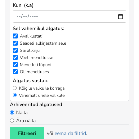
Kuni (k.a)
Sel vahemikul algatus:
Avalikustati
Saadeti allkirjastamisele
Sai allkirju
Võeti menetlusse
Menetleti lõpuni
Oli menetluses
Algatus vastab:
Kõigile valikuile korraga
Vähemalt ühele valikule
Arhiveeritud algatused
Näita
Ära näita
Filtreeri
või
eemalda filtrid
.