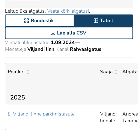
Leitud üks algatus.
Vaata kõiki algatusi
.
Ruudustik
Tabel
Lae alla CSV
Viimati allkirjastatud
1.09.2024
—
Menetleja
Viljandi linn
Kanal
Rahvaalgatus
Pealkiri
Saaja
Algata
2025
Ei Viljandi linna parkimistasule.
Viljandi
Andres
linnale
Tamm