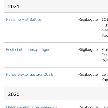
2021
Peatame Rail Balticu
Riigikogule
101
alg
Mee
Voo
Eesti ei ole tuumapolügoon
Riigikogule
Era
Ees
Roh
Puhas elekter aastaks 2035
Riigikogule
Lem
Kap
2020
Õlitehase ehitusloa peatamine
Riigikogule
Lau