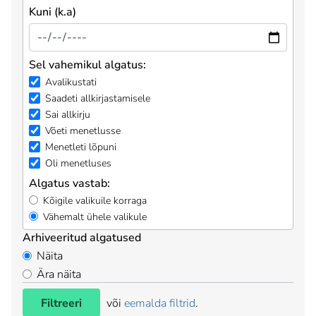
Kuni (k.a)
Sel vahemikul algatus:
Avalikustati
Saadeti allkirjastamisele
Sai allkirju
Võeti menetlusse
Menetleti lõpuni
Oli menetluses
Algatus vastab:
Kõigile valikuile korraga
Vähemalt ühele valikule
Arhiveeritud algatused
Näita
Ära näita
Filtreeri
või
eemalda filtrid
.