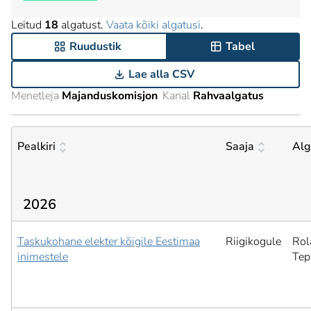
Leitud
18
algatust.
Vaata kõiki algatusi
.
Ruudustik
Tabel
Lae alla CSV
Menetleja
Majanduskomisjon
Kanal
Rahvaalgatus
Pealkiri
Saaja
Alg
2026
Taskukohane elekter kõigile Eestimaa
Riigikogule
Rol
inimestele
Tep