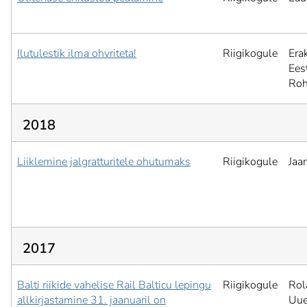
Ilutulestik ilma ohvriteta!
Riigikogule
Era
Ees
Roh
2018
Liiklemine jalgratturitele ohutumaks
Riigikogule
Jaa
2017
Balti riikide vahelise Rail Balticu lepingu
Riigikogule
Rol
allkirjastamine 31. jaanuaril on
Uu