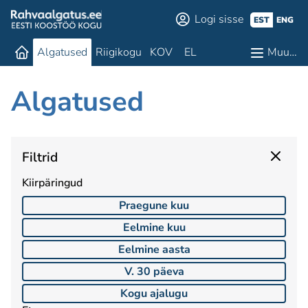
Logi sisse
EST
ENG
Algatused
Riigikogu
KOV
EL
Muu…
Algatused
Filtrid
Kiirpäringud
Praegune kuu
Eelmine kuu
Eelmine aasta
V. 30 päeva
Kogu ajalugu