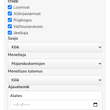
Etapp
Loomisel
Allkirjastamisel
Riigikogus
Valitsusasutuses
Järelkaja
Saaja
Menetleja
Menetluse tulemus
Ajavahemik
Alates