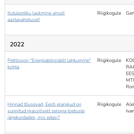
Ilutulestiku laskmine ainult
Riigikogule
Ger
aastavahetusel!
2022
Petitsioon "Energiabörsidelt lahkumine"
Riigikogule
KO
kohta
RA
EES
MT
Ro
Hinnad tõusevad, Eesti elanikud on
Riigikogule
Ale
sunnitud massiliselt seisma toetuste
Iva
järjekordades, mis edasi?