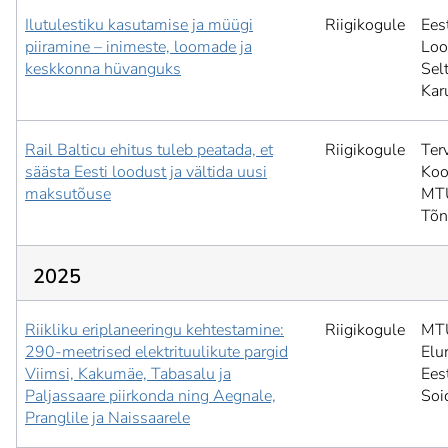
Ilutulestiku kasutamise ja müügi
Riigikogule
Ees
piiramine – inimeste, loomade ja
Loo
keskkonna hüvanguks
Selt
Kar
Rail Balticu ehitus tuleb peatada, et
Riigikogule
Ter
säästa Eesti loodust ja vältida uusi
Koo
maksutõuse
MT
Tõ
2025
Riikliku eriplaneeringu kehtestamine:
Riigikogule
MT
290-meetrised elektrituulikute pargid
Elu
Viimsi, Kakumäe, Tabasalu ja
Ees
Paljassaare piirkonda ning Aegnale,
Soi
Pranglile ja Naissaarele