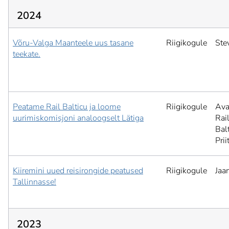
2024
Võru-Valga Maanteele uus tasane
Riigikogule
Ste
teekate.
Peatame Rail Balticu ja loome
Riigikogule
Ava
uurimiskomisjoni analoogselt Lätiga
Rai
Balt
Pri
Kiiremini uued reisirongide peatused
Riigikogule
Jaa
Tallinnasse!
2023