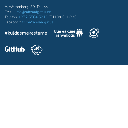
A. Weizenbergi 39, Tallinn
Email:
info@rahvaalgatus.ee
Telefon:
+372 5564 5216
(E-N 9:00–16:30)
Facebook:
fb.me/rahvaalgatus