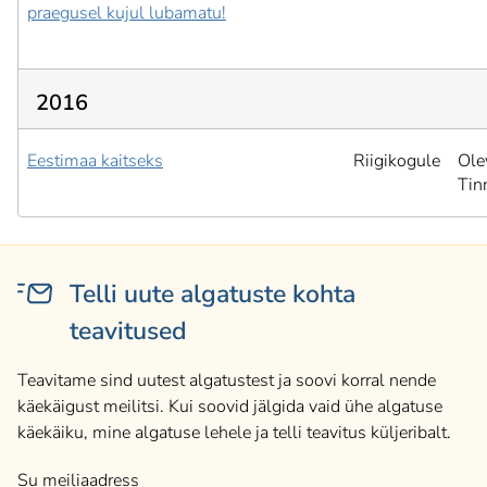
praegusel kujul lubamatu!
2016
Eestimaa kaitseks
Riigikogule
Ole
Tin
Telli uute algatuste kohta
teavitused
Teavitame sind uutest algatustest ja soovi korral nende
käekäigust meilitsi. Kui soovid jälgida vaid ühe algatuse
käekäiku, mine algatuse lehele ja telli teavitus küljeribalt.
Su meiliaadress