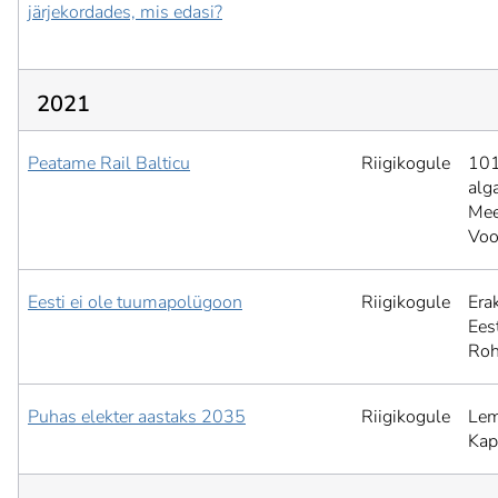
järjekordades, mis edasi?
2021
Peatame Rail Balticu
Riigikogule
101
alg
Mee
Voo
Eesti ei ole tuumapolügoon
Riigikogule
Era
Ees
Roh
Puhas elekter aastaks 2035
Riigikogule
Lem
Kap