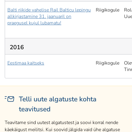
Balti riikide vahelise Rail Balticu lepingu
Riigikogule
Rol
allkirjastamine 31. jaanuaril on
Uu
praegusel kujul lubamatu!
2016
Eestimaa kaitseks
Riigikogule
Ole
Tin
Telli uute algatuste kohta
teavitused
Teavitame sind uutest algatustest ja soovi korral nende
käekäigust meilitsi. Kui soovid jälgida vaid ühe algatuse