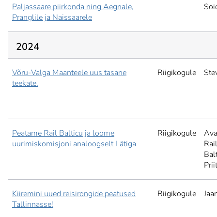
Paljassaare piirkonda ning Aegnale,
Soi
Pranglile ja Naissaarele
2024
Võru-Valga Maanteele uus tasane
Riigikogule
Ste
teekate.
Peatame Rail Balticu ja loome
Riigikogule
Ava
uurimiskomisjoni analoogselt Lätiga
Rai
Balt
Pri
Kiiremini uued reisirongide peatused
Riigikogule
Jaa
Tallinnasse!