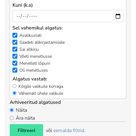
Kuni (k.a)
Sel vahemikul algatus:
Avalikustati
Saadeti allkirjastamisele
Sai allkirju
Võeti menetlusse
Menetleti lõpuni
Oli menetluses
Algatus vastab:
Kõigile valikuile korraga
Vähemalt ühele valikule
Arhiveeritud algatused
Näita
Ära näita
Filtreeri
või
eemalda filtrid
.