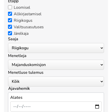
Etapp
Loomisel
Allkirjastamisel
Riigikogus
Valitsusasutuses
Järelkaja
Saaja
Menetleja
Menetluse tulemus
Ajavahemik
Alates