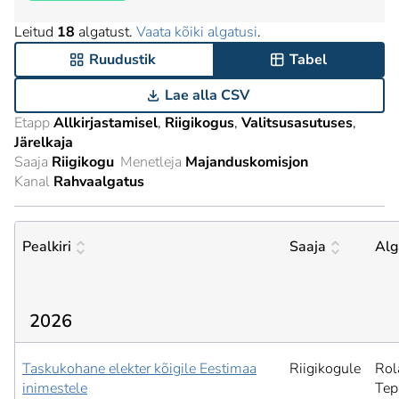
Leitud
18
algatust.
Vaata kõiki algatusi
.
Ruudustik
Tabel
Lae alla CSV
Etapp
Allkirjastamisel
Riigikogus
Valitsusasutuses
Järelkaja
Saaja
Riigikogu
Menetleja
Majanduskomisjon
Kanal
Rahvaalgatus
Pealkiri
Saaja
Alg
2026
Taskukohane elekter kõigile Eestimaa
Riigikogule
Rol
inimestele
Tep