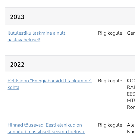
2023
Ilutulestiku laskmine ainult
Riigikogule
Ger
aastavahetusel!
2022
Petitsioon "Energiabörsidelt lahkumine"
Riigikogule
KO
kohta
RA
EES
MT
Ro
Hinnad tõusevad, Eesti elanikud on
Riigikogule
Ale
sunnitud massiliselt seisma toetuste
Iva