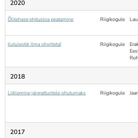
2020
Õlitehase ehitusloa peatamine
Riigikogule
Lau
Ilutulestik ilma ohvriteta!
Riigikogule
Era
Ees
Roh
2018
Liiklemine jalgratturitele ohutumaks
Riigikogule
Jaa
2017