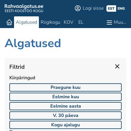
Logi sisse
EST
ENG
Algatused
Riigikogu
KOV
EL
Muu…
Algatused
Filtrid
Kiirpäringud
Praegune kuu
Eelmine kuu
Eelmine aasta
V. 30 päeva
Kogu ajalugu