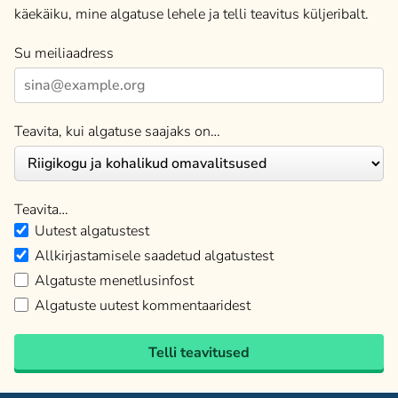
käekäiku, mine algatuse lehele ja telli teavitus küljeribalt.
Su meiliaadress
Teavita, kui algatuse saajaks on…
Teavita…
Uutest algatustest
Allkirjastamisele saadetud algatustest
Algatuste menetlusinfost
Algatuste uutest kommentaaridest
Telli teavitused