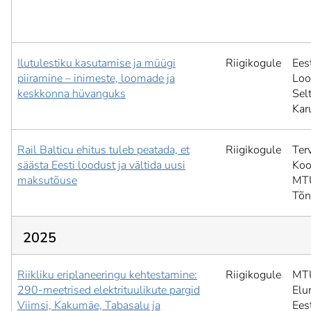
Ilutulestiku kasutamise ja müügi
Riigikogule
Ees
piiramine – inimeste, loomade ja
Loo
keskkonna hüvanguks
Selt
Kar
Rail Balticu ehitus tuleb peatada, et
Riigikogule
Ter
säästa Eesti loodust ja vältida uusi
Koo
maksutõuse
MT
Tõ
2025
Riikliku eriplaneeringu kehtestamine:
Riigikogule
MT
290-meetrised elektrituulikute pargid
Elu
Viimsi, Kakumäe, Tabasalu ja
Ees